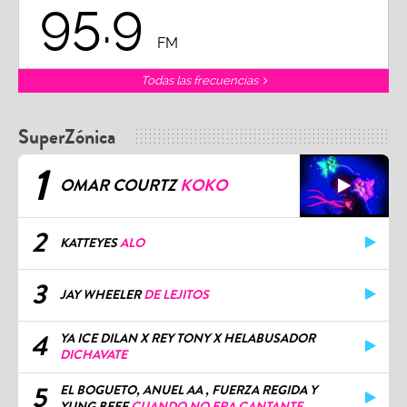
95.9
FM
Todas las frecuencias
SuperZónica
1
OMAR COURTZ
KOKO
2
KATTEYES
ALO
3
JAY WHEELER
DE LEJITOS
4
YA ICE DILAN X REY TONY X HELABUSADOR
DICHAVATE
5
EL BOGUETO, ANUEL AA , FUERZA REGIDA Y
YUNG BEEF
CUANDO NO ERA CANTANTE