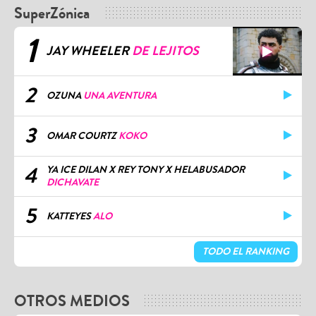
SuperZónica
1
JAY WHEELER
DE LEJITOS
2
OZUNA
UNA AVENTURA
3
OMAR COURTZ
KOKO
4
YA ICE DILAN X REY TONY X HELABUSADOR
DICHAVATE
5
KATTEYES
ALO
TODO EL RANKING
OTROS MEDIOS