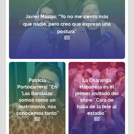
Javier Masías: “Yo no me siento más
que nadie, pero creo que expreso una
postura”
Patricia
La Charanga
Portocarrero: “En
Habanera es el
'Las Bandalas'
primer invitado del
somos como un
show ¨Cara de
matrimonio, nos
haba de la tele al
conocemos tanto"
estadio¨