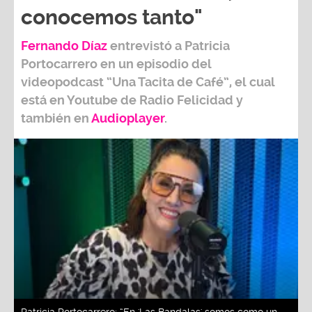
conocemos tanto"
Fernando Díaz
entrevistó a
Patricia
Portocarrero
en un episodio del
videopodcast
“Una Tacita de Café”,
el cual
está en Youtube de
Radio Felicidad
y
también e
n
Audioplayer
.
Patricia Portocarrero: “En 'Las Bandalas' somos como un