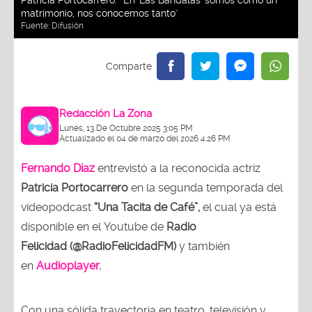
matrimonio, nos conocemos tanto"
Fuente:
Difusión
Redacción La Zona
Lunes, 13 De Octubre 2025 3:05 PM
Actualizado el 04 de marzo del 2026 4:26 PM
Fernando Díaz
entrevistó a la reconocida actriz
Patricia Portocarrero
en la segunda temporada del
videopodcast
“Una Tacita de Café”,
el cual ya está
disponible en el Youtube de
Radio
Felicidad (@RadioFelicidadFM)
y también
en
Audioplayer
.
Con una sólida trayectoria en teatro, televisión y