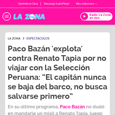
Aprendo en Casa
Descarga AudioPlayer
Más estaciones
Radio La Zona
en vivo
LA ZONA
ESPECTÁCULOS
Paco Bazán 'explota'
contra Renato Tapia por no
viajar con la Selección
Peruana: “El capitán nunca
se baja del barco, no busca
salvarse primero”
En su último programa,
Paco Bazán
no dudó
en mandarle un misil a
Renato Tapia
, luego