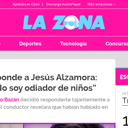
Más estaciones
Aprendo en Casa
Descarga AudioPlayer
e
Deportes
Tecnología
Concurs
ponde a Jesús Alzamora:
ES
 No soy odiador de niños”
LA ZONA EN TU CIUDAD
LA 
Arequipa
T
o Bazán
decidió responderle tajantemente a
el conductor revelara que habían hablado en
95.9
FM