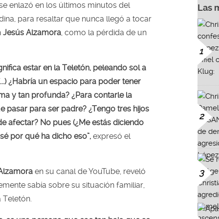
 se enlazó en los últimos minutos del
Las 
a, para resaltar que nunca llegó a tocar
n
Jesús Alzamora
, como la pérdida de un
1
nifica estar en la Teletón, peleando sol a
(...) ¿Habría un espacio para poder tener
ima y tan profunda? ¿Para contarle la
e pasar para ser padre? ¿Tengo tres hijos
2
 de afectar? No pues (¿Me estás diciendo
sé por qué ha dicho eso”,
expresó el
Alzamora
en su canal de YouTube, reveló
3
mente sabía sobre su situación familiar,
 Teletón.