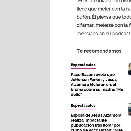
“Él es un odiador de niñ
tiene que meter con la fa
bufón. Él piensa que todo 
difamar, meterse con la f
mencionó en su podcast.
Te recomendamos
Espectáculos
Paco Bazán revela que
Jefferson Farfán y Jesús
Alzamora hicieron cruel
broma sobre su madre: "Me
dolió"
Espectáculos
Esposa de Jesús Alzamora
realiza impactante
publicación tras llorar por
culpa de Paco Bazán: “Que