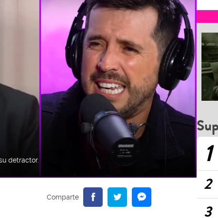
Sup
1
su detractor.
2
3