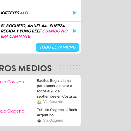
KATTEYES
ALO
EL BOGUETO, ANUEL AA , FUERZA
REGIDA Y YUNG BEEF
CUANDO NO
ERA CANTANTE
TODO EL RANKING
ROS MEDIOS
Bacilos llega a Lima
para poner a bailar a
todos el18 de
septiembre en Costa 21
Vía Corazón
Tributo Oxígeno al Rock
Argentino
Vía Oxígeno