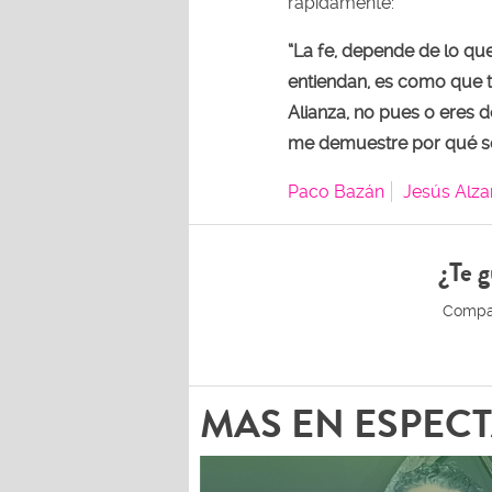
rápidamente:
“La fe, depende de lo que
entiendan, es como que 
Alianza, no pues o eres d
me demuestre por qué so
Paco Bazán
Jesús Alz
¿Te g
MAS EN ESPEC