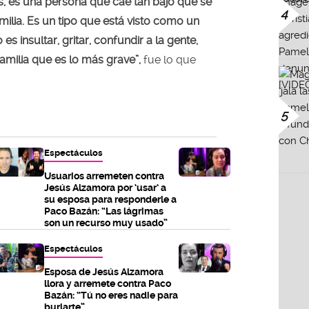
os, es una persona que cae tan bajo que se
4
milia. Es un tipo que está visto como un
es insultar, gritar, confundir a la gente,
amilia que es lo más grave”,
fue lo que
5
Espectáculos
Usuarios arremeten contra
Jesús Alzamora por ‘usar’ a
su esposa para responderle a
Paco Bazán: “Las lágrimas
son un recurso muy usado”
Espectáculos
Esposa de Jesús Alzamora
llora y arremete contra Paco
Bazán: “Tú no eres nadie para
burlarte”