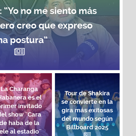
: “Yo no me siento más
pero creo que expreso
na postura”
La Charanga
Tour de Shakira
Habanera es el
se convierte en la
rimer invitado
gira más exitosas
del show ¨Cara
del mundo según
de haba de la
Billboard 2025
ele al estadio¨