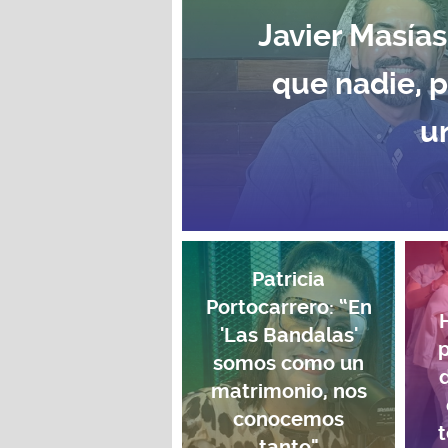
Javier Masías
que nadie, 
u
Patricia
Portocarrero: “En
'Las Bandalas'
p
somos como un
matrimonio, nos
conocemos
t
tanto"