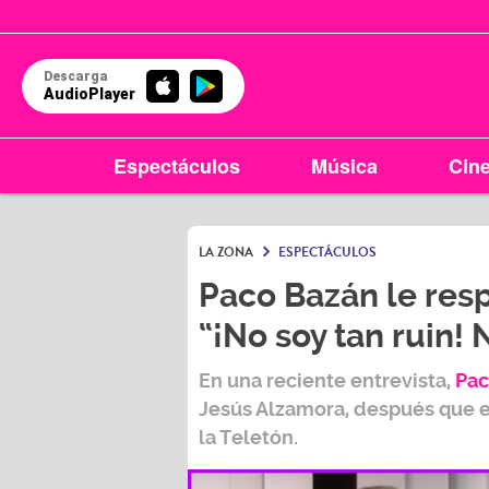
Descarga
AudioPlayer
Espectáculos
Música
Cin
LA ZONA
ESPECTÁCULOS
Paco Bazán le res
“¡No soy tan ruin!
En una reciente entrevista,
Pac
Jesús Alzamora
, después que 
la Teletón.