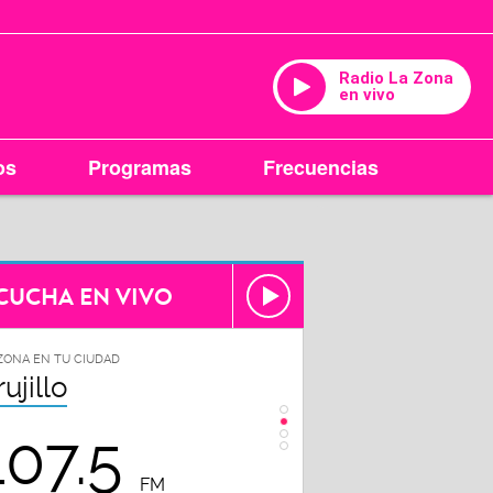
Radio La Zona
en vivo
os
Programas
Frecuencias
CUCHA EN VIVO
ZONA EN TU CIUDAD
LA ZONA EN TU CIUDAD
rujillo
Chiclayo
107.5
102.3
FM
FM