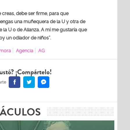
 creas, debe ser firme, para que
tengas una muñequera de la U y otra de
e la U o de Alianza. A mí me gustaría que
y un odiador de niños”.
amora
Agencia
AG
ustó? ¡Compártelo!
TÁCULOS