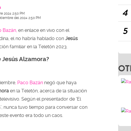
a
4
re 2024 2:50 PM
ptiembre del 2024 2:50 PM
5
 Bazán,
en enlace en vivo con el
na, el no habría hablado con
Jesús
ión familiar en la Teletón 2023.
e Jesús Alzamora?
OT
tiembre
, Paco Bazán
negó que haya
mora
en la Teletón, acerca de la situación
televisivo. Según el presentador de ‘El
’, nunca tuvo tiempo para conversar con
n este evento era todo un caos.