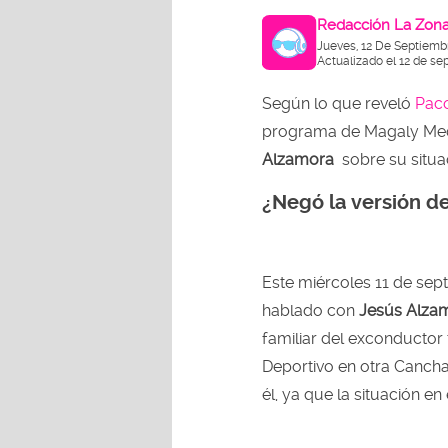
Redacción La Zon
Jueves, 12 De Septiemb
Actualizado el 12 de se
Según lo que reveló
Paco
programa de Magaly Medi
Alzamora
sobre su situac
¿Negó la versión d
Este miércoles 11 de sep
hablado con
Jesús Alza
familiar del exconductor 
Deportivo en otra Cancha
él, ya que la situación e