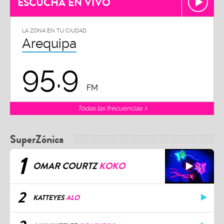
ESCUCHA EN VIVO
LA ZONA EN TU CIUDAD
Arequipa
95.9
FM
Todas las frecuencias
SuperZónica
1
OMAR COURTZ
KOKO
2
KATTEYES
ALO