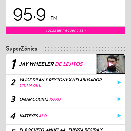
95.9
FM
Todas las frecuencias
SuperZónica
1
JAY WHEELER
DE LEJITOS
2
YA ICE DILAN X REY TONY X HELABUSADOR
DICHAVATE
3
OMAR COURTZ
KOKO
4
KATTEYES
ALO
EL BOGUETO, ANUEL AA , FUERZA REGIDA Y