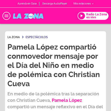
Aprendo en Casa
Descarga AudioPlayer
Más estaciones
Radio La Zona
en vivo
LA ZONA
ESPECTÁCULOS
Pamela López compartió
conmovedor mensaje por
el Día del Niño en medio
de polémica con Christian
Cueva
En medio de la polémica tras la separación
con
Christian Cueva,
Pamela López
compartió un mensaje reflexivo en el Día del