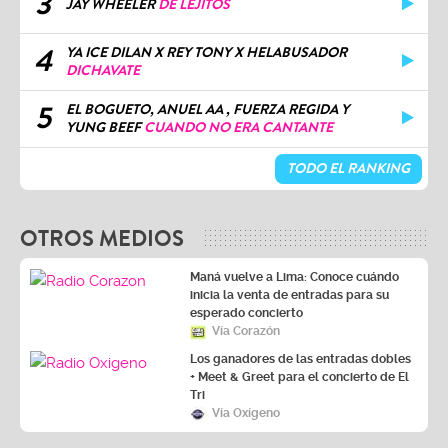
3
JAY WHEELER
DE LEJITOS
4
YA ICE DILAN X REY TONY X HELABUSADOR
DICHAVATE
5
EL BOGUETO, ANUEL AA , FUERZA REGIDA Y
YUNG BEEF
CUANDO NO ERA CANTANTE
TODO EL RANKING
OTROS MEDIOS
Maná vuelve a Lima: Conoce cuándo
inicia la venta de entradas para su
esperado concierto
Vía Corazón
Los ganadores de las entradas dobles
+ Meet & Greet para el concierto de El
Tri
Vía Oxígeno