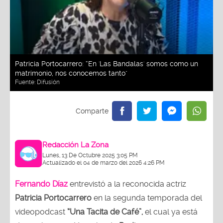
Patricia Portocarrero: “En 'Las Bandalas' somos como un
matrimonio, nos conocemos tanto"
Fuente:
Difusión
Redacción La Zona
Lunes, 13 De Octubre 2025 3:05 PM
Actualizado el 04 de marzo del 2026 4:26 PM
Fernando Díaz
entrevistó a la reconocida actriz
Patricia Portocarrero
en la segunda temporada del
videopodcast
“Una Tacita de Café”,
el cual ya está