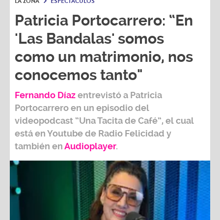
LA ZONA
ESPECTÁCULOS
Patricia Portocarrero: “En
'Las Bandalas' somos
como un matrimonio, nos
conocemos tanto"
Fernando Díaz
entrevistó a
Patricia
Portocarrero
en un episodio del
videopodcast
“Una Tacita de Café”,
el cual
está en Youtube de
Radio Felicidad
y
también e
n
Audioplayer
.