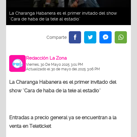
La Charanga Habanera es el primer invitado del show
¨Cara de haba de la tele al estadio¨
Redacción La Zona
Viernes, 30 De Mayo 2025 3:01 PM
Actualizado el 30 de mayo del 2025 3:06 PM
La Charanga Habanera es el primer invitado del
show ¨Cara de haba de la tele al estadio¨
Entradas a precio general ya se encuentran a la
venta en Teleticket