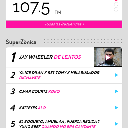
107.5
1
FM
Todas las frecuencias
SuperZónica
1
JAY WHEELER
DE LEJITOS
2
YA ICE DILAN X REY TONY X HELABUSADOR
DICHAVATE
3
OMAR COURTZ
KOKO
4
KATTEYES
ALO
5
EL BOGUETO, ANUEL AA , FUERZA REGIDA Y
YUNG BEEF
CUANDO NO ERA CANTANTE