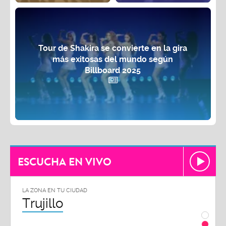
Tour de Shakira se convierte en la gira
más exitosas del mundo según
Billboard 2025
ESCUCHA EN VIVO
LA ZONA EN TU CIUDAD
LA ZON
Trujillo
Chi