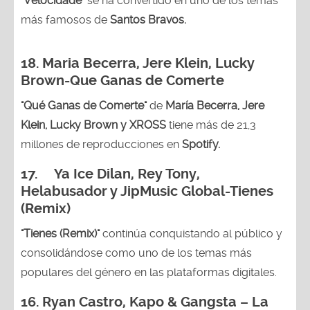
"
Velocidade
" se ha convertido en uno de los temas
más famosos de
Santos Bravos.
18. Maria Becerra, Jere Klein, Lucky
Brown
-Que Ganas de Comerte
"Qué Ganas de Comerte"
de
María Becerra, Jere
Klein, Lucky Brown y XROSS
tiene más de 21,3
millones de reproducciones en
Spotify.
17. Ya Ice Dilan, Rey Tony,
Helabusador y JipMusic Global-Tienes
(Remix)
"Tienes (Remix)"
continúa conquistando al público y
consolidándose como uno de los temas más
populares del género en las plataformas digitales.
16. Ryan Castro, Kapo & Gangsta – La