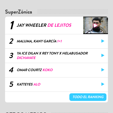
SuperZónica
1
JAY WHEELER
DE LEJITOS
2
MALUMA, KANY GARCÍA
1+1
3
YA ICE DILAN X REY TONY X HELABUSADOR
DICHAVATE
4
OMAR COURTZ
KOKO
5
KATTEYES
ALO
TODO EL RANKING