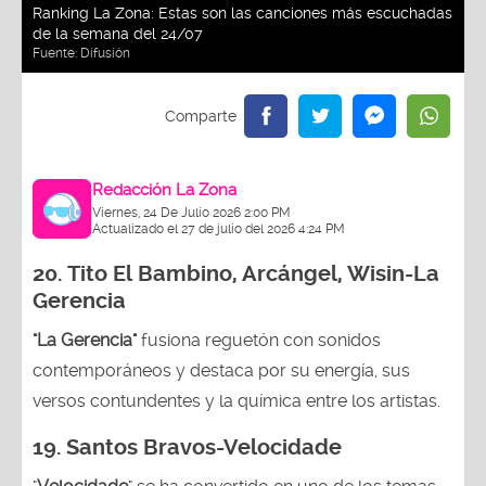
Ranking La Zona: Estas son las canciones más escuchadas
de la semana del 24/07
Fuente:
Difusión
Redacción La Zona
Viernes, 24 De Julio 2026 2:00 PM
Actualizado el 27 de julio del 2026 4:24 PM
20.
Tito El Bambino, Arcángel, Wisin-La
Gerencia
"La Gerencia"
fusiona reguetón con sonidos
contemporáneos y destaca por su energía, sus
versos contundentes y la química entre los artistas.
19. Santos Bravos-Velocidade