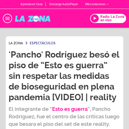
Aprendo en Casa
Descarga AudioPlayer
Más estaciones
Radio La Zona
en vivo
LA ZONA
ESPECTÁCULOS
'Pancho' Rodríguez besó el
piso de “Esto es guerra”
sin respetar las medidas
de bioseguridad en plena
pandemia [VIDEO] | reality
El integrante de “
Esto es guerra
”,
Pancho
Rodríguez
, fue el centro de las críticas luego
que besara el piso del set de este reality.