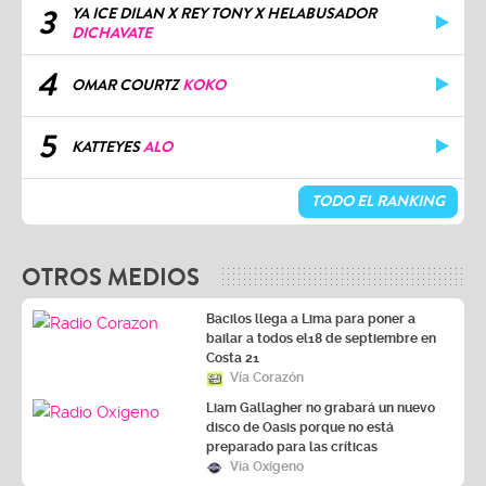
3
YA ICE DILAN X REY TONY X HELABUSADOR
DICHAVATE
4
OMAR COURTZ
KOKO
5
KATTEYES
ALO
TODO EL RANKING
OTROS MEDIOS
Bacilos llega a Lima para poner a
bailar a todos el18 de septiembre en
Costa 21
Vía Corazón
Liam Gallagher no grabará un nuevo
disco de Oasis porque no está
preparado para las críticas
Vía Oxígeno