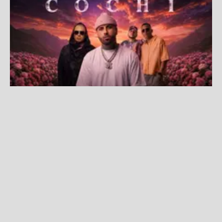
¡COCHINOLA está de regreso! Nicky Jam, Wisin y Angel &
Khriz encabezarán "El Regreso a La Tierra Prometida"
Fuente:
Difusión
Redacción La Zona
Miércoles, 22 De Julio 2026 11:28 AM
Actualizado el 22 de julio del 2026 11:28 AM