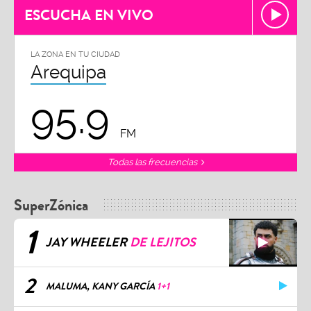
ESCUCHA EN VIVO
LA ZONA EN TU CIUDAD
Arequipa
95.9
FM
Todas las frecuencias
SuperZónica
1
JAY WHEELER
DE LEJITOS
2
MALUMA, KANY GARCÍA
1+1