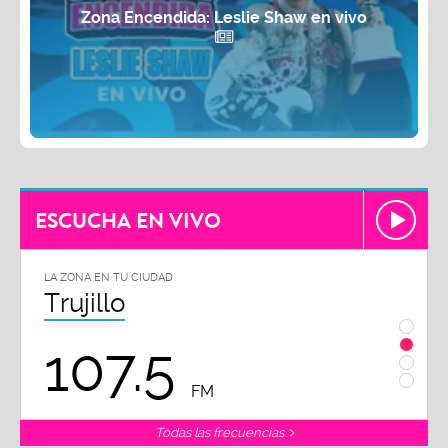
Zona Encendida: Leslie Shaw en vivo
ESCUCHA EN VIVO
LA ZONA EN TU CIUDAD
LA ZON
Trujillo
Chi
107.5
1
FM
Todas las frecuencias