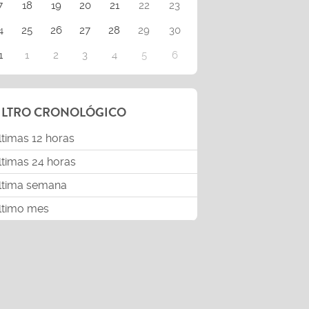
7
18
19
20
21
22
23
4
25
26
27
28
29
30
1
1
2
3
4
5
6
ILTRO CRONOLÓGICO
ltimas 12 horas
ltimas 24 horas
ltima semana
ltimo mes