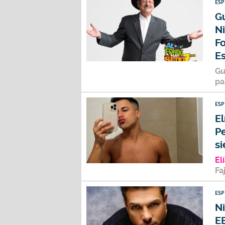
ES
G
Ni
Fo
Es
Gu
pa
ES
El
Pe
si
El
Fa
ES
Ni
E