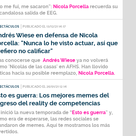
o me fui, me sacaron”:
Nicola Porcella
recuerda su
candalosa salida de EEG.
PECTÁCULOS
PUBLICADO EL 13/12/21 14:17
ndrés Wiese en defensa de Nicola
rcella: "Nunca lo he visto actuar, así que
efiero no calificar"
as conocerse que
Andrés Wiese
ya no volverá
mo 'Nicolás de las casas' en AFHS. Han llovido
íticas hacia su posible reemplazo,
Nicola Porcella.
PECTÁCULOS
PUBLICADO EL 26/01/21 12:14
sto es guerra: Los mejores memes del
greso del reality de competencias
 inició la nueva temporada de “
Esto es guerra
” y,
mo era de esperarse, las
redes sociales
se
undaron de memes. Aquí te mostramos los más
vertidos.