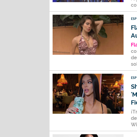
co
ES
Fl
Au
Fl
c
de
so
ES
Sh
'M
Fi
¡T
de
Wi