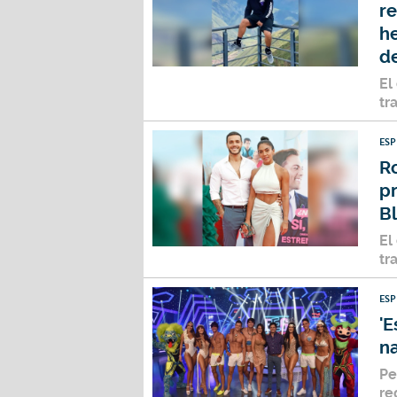
re
h
d
El
tr
ES
Ro
p
B
El
tr
ES
'E
n
Pe
re