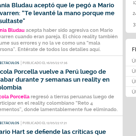
1
ania Bludau aceptó que le pegó a Mario
ivarren: “Te levanté la mano porque me
2
sultaste"
3
nia Bludau
acepta haber sido agresiva con
Mario
ivarren
cuando eran pareja. El chico reality también
ume sus errores y no la ve como una “mala
F
rsona”. Entérate de todos los detalles aquí.
Ú
PECTÁCULOS
PUBLICADO EL 16/05/22 17:36
cola Porcella vuelve a Perú luego de
Ú
rabar durante 7 semanas un reality en
Ú
olombia
Ú
cola Porcella
regresó a tierras peruanas luego de
rticipar en el reality colombiano “Reto 4
ementos”, donde lamentablemente fue eliminado.
PECTÁCULOS
PUBLICADO EL 12/05/22 17:21
rio Hart se defiende las críticas que