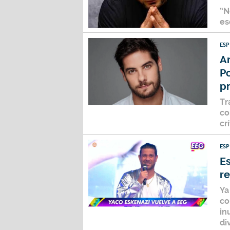
“N
es
ES
A
Po
pr
Tr
co
cr
ES
E
re
Ya
co
in
di