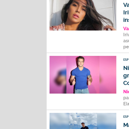
V
Ir
in
Va
Ir
as
pe
ES
Ni
g
C
Ni
pa
El
ES
Ma