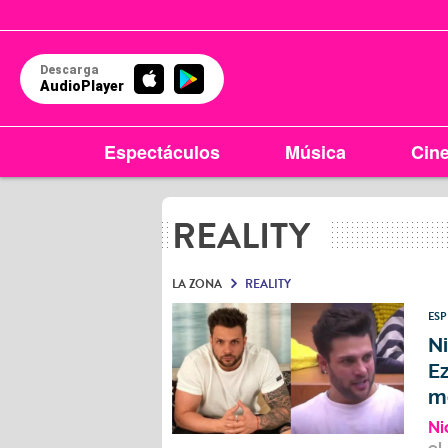
Descarga
AudioPlayer
Espectáculos
Música
Cin
REALITY
LA ZONA
REALITY
ES
Ni
Ez
m
Ni