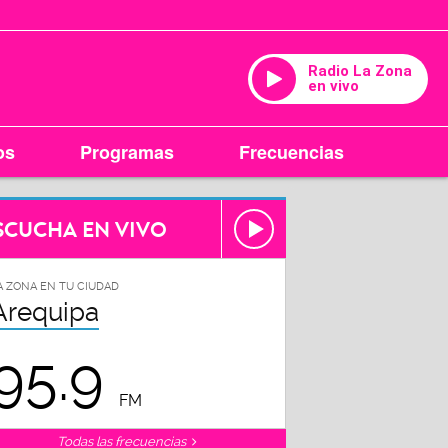
Radio La Zona
en vivo
os
Programas
Frecuencias
SCUCHA EN VIVO
A ZONA EN TU CIUDAD
Arequipa
95.9
FM
Todas las frecuencias