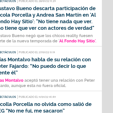
PECTÁCULOS
PUBLICADO EL 28/01/22 11:29
ustavo Bueno descarta participación de
cola Porcella y Andrea San Martín en 'Al
ndo Hay Sitio': "No tiene nada que ver.
o tiene que ver con actores de verdad"
stavo Bueno
negó que los chicos reality fuesen
rte de la nueva temporada de '
Al Fondo Hay Sitio'.
PECTÁCULOS
PUBLICADO EL 27/01/22 11:19
ías Montalvo habla de su relación con
ter Fajardo: “No puedo decir lo que
ente él”
ías Montalvo
aceptó tener una relación con
Peter
jardo,
aunque esta no fuera oficial.
PECTÁCULOS
PUBLICADO EL 11/01/22 14:49
colla Porcella no olvida como salió de
EG “No me fui, me sacaron”