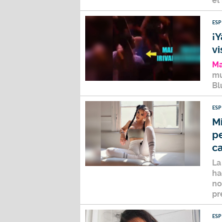
el 
ES
¡Y
v
Ma
mu
Bl
ES
Mi
pe
c
La
ha
no
pr
ES