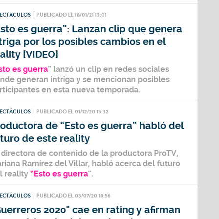
PECTÁCULOS
PUBLICADO EL 18/01/21 13:01
sto es guerra”: Lanzan clip que genera
triga por los posibles cambios en el
ality [VIDEO]
sto es guerra
” lanzó un clip en
redes sociales
nde generan intriga y se mencionan posibles
rticipantes en esta nueva temporada.
PECTÁCULOS
PUBLICADO EL 01/12/20 15:32
oductora de “Esto es guerra” habló del
turo de este reality
 directora de contenido de la productora
ProTV
,
riana Ramírez del Villar
, habló acerca del futuro
l reality
“Esto es guerra
”.
PECTÁCULOS
PUBLICADO EL 03/07/20 18:56
uerreros 2020" cae en rating y afirman