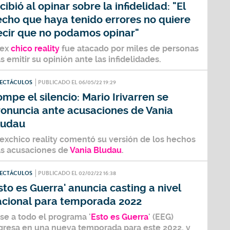
cibió al opinar sobre la infidelidad: "El
echo que haya tenido errores no quiere
ecir que no podamos opinar"
 ex
chico reality
fue atacado por miles de personas
as emitir su opinión ante las infidelidades.
PECTÁCULOS
PUBLICADO EL 06/05/22 19:29
mpe el silencio: Mario Irivarren se
ronuncia ante acusaciones de Vania
ludau
 exchico reality comentó su versión de los hechos
as acusaciones de
Vania Bludau
.
PECTÁCULOS
PUBLICADO EL 02/02/22 16:38
sto es Guerra' anuncia casting a nivel
acional para temporada 2022
se a todo el programa '
Esto es Guerra
' (EEG)
gresa en una nueva temporada para este 2022, y