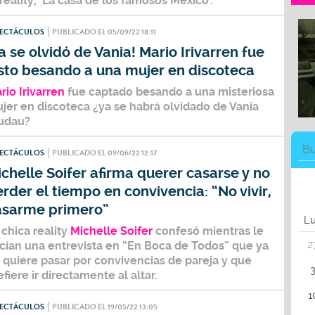
reality,
‘La casa de los famosos México’.
PECTÁCULOS
PUBLICADO EL 05/09/22 18:11
a se olvidó de Vania! Mario Irivarren fue
isto besando a una mujer en discoteca
rio Irivarren
fue captado besando a una misteriosa
jer en discoteca ¿ya se habrá olvidado de Vania
udau?
PECTÁCULOS
PUBLICADO EL 09/06/22 12:17
chelle Soifer afirma querer casarse y no
rder el tiempo en convivencia: “No vivir,
asarme primero”
L
 chica reality
Michelle Soifer
confesó mientras le
2
cían una entrevista en “En Boca de Todos” que ya
 quiere pasar por convivencias de pareja y que
efiere ir directamente al altar.
1
PECTÁCULOS
PUBLICADO EL 19/05/22 13:05