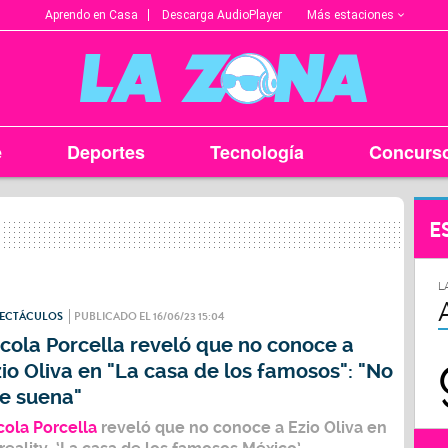
Más estaciones
Aprendo en Casa
Descarga AudioPlayer
e
Deportes
Tecnología
Concurs
E
L
PECTÁCULOS
PUBLICADO EL 16/06/23 15:04
cola Porcella reveló que no conoce a
io Oliva en "La casa de los famosos": "No
e suena"
cola Porcella
reveló que no conoce a
Ezio Oliva
en