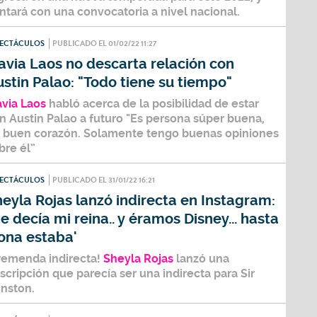
ntará con una convocatoria a nivel nacional.
PECTÁCULOS
PUBLICADO EL 01/02/22 11:27
avia Laos no descarta relación con
stin Palao: "Todo tiene su tiempo"
avia Laos
habló acerca de la posibilidad de estar
on
Austin Palao
a futuro "Es persona súper buena,
 buen corazón. Solamente tengo buenas opiniones
bre él
”
PECTÁCULOS
PUBLICADO EL 31/01/22 16:21
eyla Rojas lanzó indirecta en Instagram:
e decía mi reina.. y éramos Disney... hasta
ona estaba'
remenda indirecta!
Sheyla Rojas
lanzó una
scripción que parecía ser una indirecta para Sir
nston.