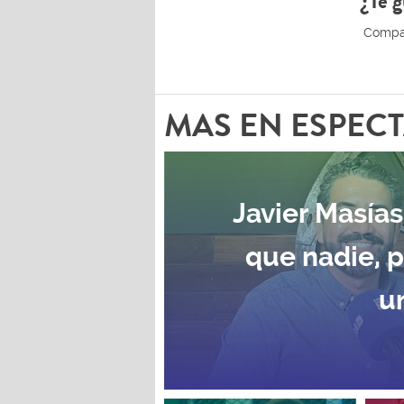
¿Te g
MAS EN ESPEC
Javier Masías
que nadie, 
u