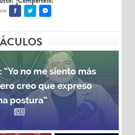
ustó? ¡Compártelo!
TÁCULOS
: “Yo no me siento más
pero creo que expreso
na postura”