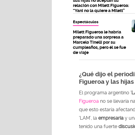
sus hijas no aceptan su
relación con Milett Figueroa:
“Yani no la quiere a Milett”
Espectáculos
Milett Figueroa le habría
preparado una sorpresa a
Marcelo Tinelli por su
cumpleaños, pero él se fue
de viaje
¿Qué dijo el period
Figueroa y las hijas
El programa argentino ‘
L
Figueroa
no se llevaría n
que esto estaría afectan
‘LAM’, la
empresaria
y un
tenido una fuerte
discusi