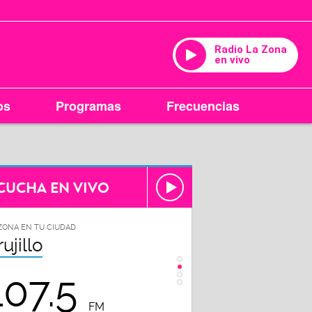
Radio La Zona
en vivo
os
Programas
Frecuencias
CUCHA EN VIVO
ZONA EN TU CIUDAD
LA ZONA EN TU CIUDAD
rujillo
Chiclayo
107.5
102.3
FM
FM