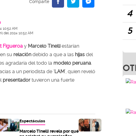
4
a
5
24 10:52 AM
ril del 2024 10:52 AM
tt Figueroa
y
Marcelo Tinelli
estarían
en su
relación
debido a que a las
hijas
del
es agradaría del todo la
modelo peruana
.
OT
cias a un periodista de ‘
LAM
’, quien reveló
el
presentador
tuvieron una fuerte
Espectáculos
Marcelo Tinelli revela por qué