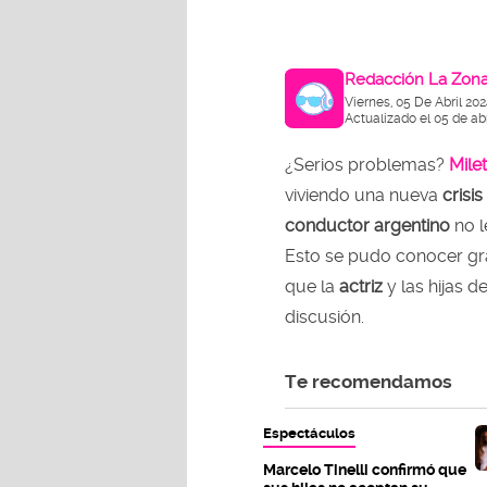
Redacción La Zon
Viernes, 05 De Abril 20
Actualizado el 05 de ab
¿Serios problemas?
Mile
viviendo una nueva
crisis
conductor argentino
no l
Esto se pudo conocer gra
que la
actriz
y las hijas d
discusión.
Te recomendamos
Espectáculos
Marcelo Tinelli confirmó que