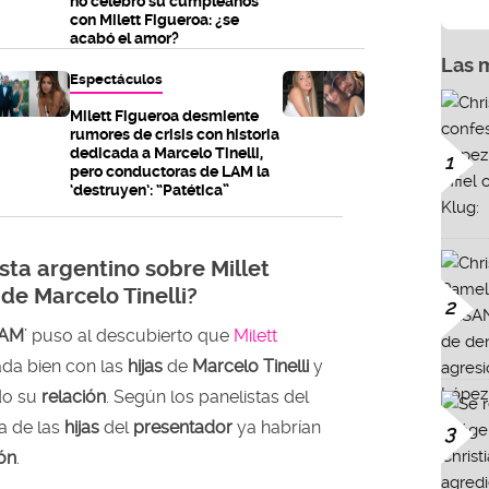
no celebró su cumpleaños
con Milett Figueroa: ¿se
acabó el amor?
Las 
Espectáculos
Milett Figueroa desmiente
rumores de crisis con historia
dedicada a Marcelo Tinelli,
1
pero conductoras de LAM la
‘destruyen’: “Patética”
ista argentino sobre Millet
 de Marcelo Tinelli?
2
AM
’ puso al descubierto que
Milett
ada bien con las
hijas
de
Marcelo Tinelli
y
do su
relación
. Según los panelistas del
a de las
hijas
del
presentador
ya habrían
3
ón
.