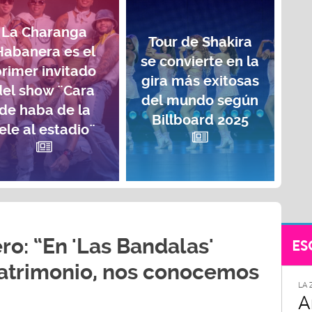
La Charanga
Tour de Shakira
Habanera es el
se convierte en la
rimer invitado
gira más exitosas
del show ¨Cara
del mundo según
de haba de la
Billboard 2025
ele al estadio¨
ro: “En 'Las Bandalas'
ES
trimonio, nos conocemos
LA 
A