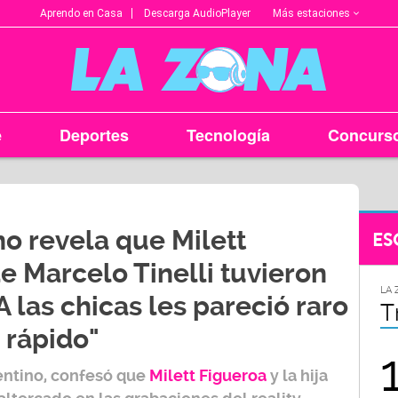
Más estaciones
Aprendo en Casa
Descarga AudioPlayer
e
Deportes
Tecnología
Concurs
no revela que Milett
ES
de Marcelo Tinelli tuvieron
LA ZONA EN TU CIUDAD
LA 
A las chicas les pareció raro
Arequipa
T
 rápido"
95.9
entino, confesó que
Milett Figueroa
y la hija
FM