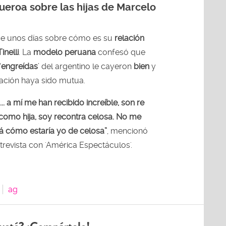
gueroa sobre las hijas de Marcelo
e unos días sobre cómo es su
relación
inelli
. La
modelo peruana
confesó que
‘
engreídas
’ del argentino le cayeron
bien
y
ación haya sido mutua.
... a mí me han recibido increíble, son re
como hija, soy recontra celosa. No me
pá cómo estaría yo de celosa”
, mencionó
revista con 'América Espectáculos'.
ag