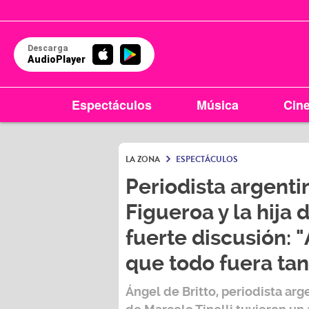
Descarga
AudioPlayer
Espectáculos
Música
Cin
LA ZONA
ESPECTÁCULOS
Periodista argenti
Figueroa y la hija 
fuerte discusión: "
que todo fuera tan
Ángel de Britto,
periodista arg