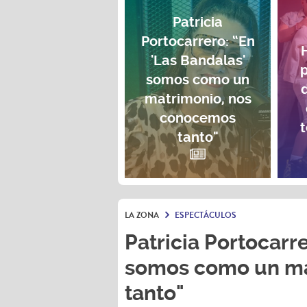
Patricia
Portocarrero: “En
'Las Bandalas'
p
somos como un
matrimonio, nos
conocemos
t
tanto"
LA ZONA
ESPECTÁCULOS
Patricia Portocarre
somos como un ma
tanto"