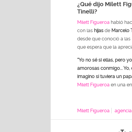
¿Qué dijo Milett Fi
Tinelli?
Milett Figueroa
habló hac
con las
hijas
de
Marcelo T
desde que conoció a las 
que espera que la apreci
“Yo no sé si ellas, pero yo
amorosas conmigo... Yo, 
imagino si tuviera un pa
Milett Figueroa
en una ent
Milett Figueroa
agencia