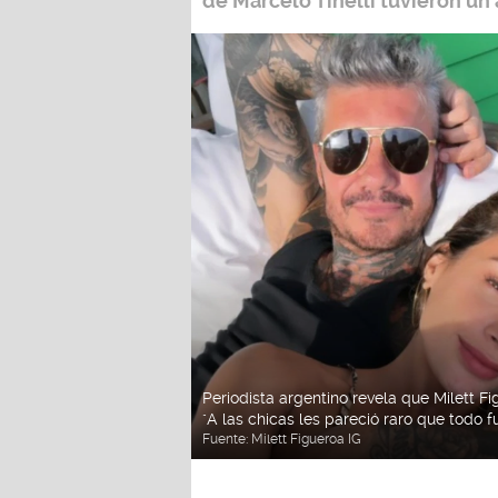
de Marcelo Tinelli tuvieron un 
Periodista argentino revela que Milett Fig
"A las chicas les pareció raro que todo f
Fuente:
Milett Figueroa IG