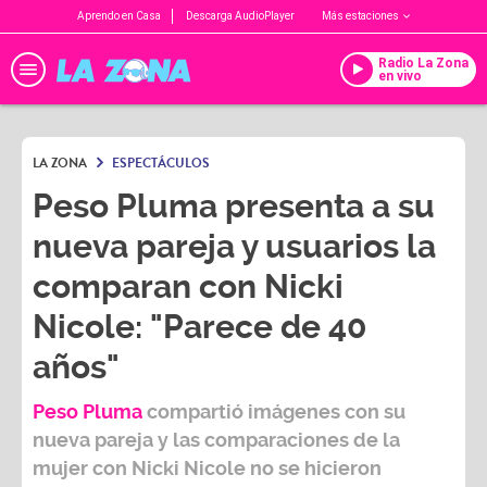
Aprendo en Casa
Descarga AudioPlayer
Más estaciones
Radio La Zona
en vivo
LA ZONA
ESPECTÁCULOS
Peso Pluma presenta a su
nueva pareja y usuarios la
comparan con Nicki
Nicole: "Parece de 40
años"
Peso Pluma
compartió imágenes con su
nueva pareja y las comparaciones de la
mujer con
Nicki Nicole
no se hicieron