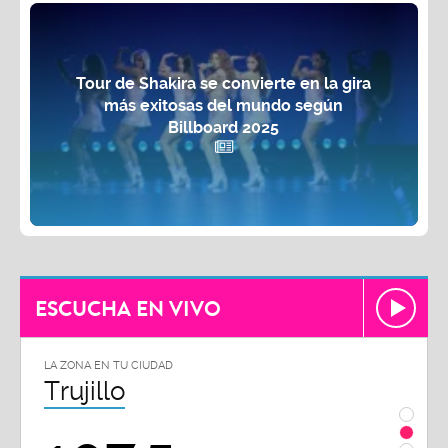
Tour de Shakira se convierte en la gira
más exitosas del mundo según
Billboard 2025
ESCUCHA EN VIVO
LA ZONA EN TU CIUDAD
LA ZON
Trujillo
Chi