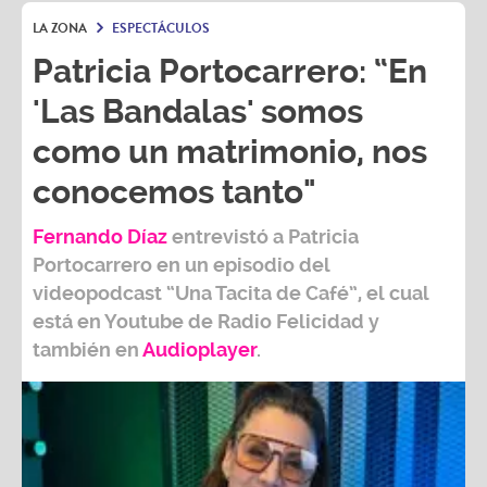
LA ZONA
ESPECTÁCULOS
Patricia Portocarrero: “En
'Las Bandalas' somos
como un matrimonio, nos
conocemos tanto"
Fernando Díaz
entrevistó a
Patricia
Portocarrero
en un episodio del
videopodcast
“Una Tacita de Café”,
el cual
está en Youtube de
Radio Felicidad
y
también e
n
Audioplayer
.