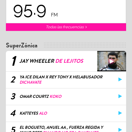
95.9
FM
Todas las frecuencias
SuperZónica
1
JAY WHEELER
DE LEJITOS
2
YA ICE DILAN X REY TONY X HELABUSADOR
DICHAVATE
3
OMAR COURTZ
KOKO
4
KATTEYES
ALO
5
EL BOGUETO, ANUEL AA , FUERZA REGIDA Y