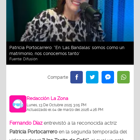
Patricia Portocarrero: “En 'Las Bandalas' somos como un
matrimonio, nos conocemos tanto"
Fuente:
Difusión
Redacción La Zona
Lunes, 13 De Octubre 2025 3:05 PM
Actualizado el 04 de marzo del 2026 4:26 PM
Fernando Díaz
entrevistó a la reconocida actriz
Patricia Portocarrero
en la segunda temporada del