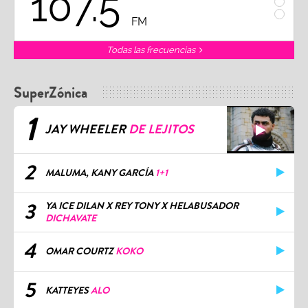
107.5
1
FM
Todas las frecuencias
SuperZónica
1
JAY WHEELER
DE LEJITOS
2
MALUMA, KANY GARCÍA
1+1
3
YA ICE DILAN X REY TONY X HELABUSADOR
DICHAVATE
4
OMAR COURTZ
KOKO
5
KATTEYES
ALO