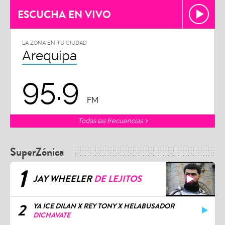
ESCUCHA EN VIVO
LA ZONA EN TU CIUDAD
Arequipa
95.9
FM
Todas las frecuencias
SuperZónica
1
JAY WHEELER
DE LEJITOS
2
YA ICE DILAN X REY TONY X HELABUSADOR
DICHAVATE