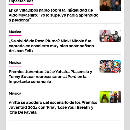
Espectáculos
Érika Villalobos habló sobre la infidelidad de
Aldo Miyashiro: “Yo lo supe, ya había aprendido
a perdonar”
Música
¿Se olvidó de Peso Pluma? Nicki Nicole fue
captada en concierto muy bien acompañada
de Joao Félix
Música
Premios Juventud 2024: Yahaira Plasencia y
Tonny Succar representarán al Perú en la
importante ceremonia
Música
Anitta se apoderó del escenario de los Premios
Juventud 2024 con 'Fría', 'Lose Your Breath' y
'Cria De Favela'