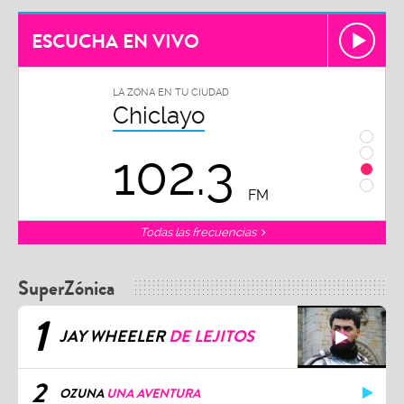
ESCUCHA EN VIVO
LA ZONA EN TU CIUDAD
LA ZON
Chiclayo
Piu
102.3
9
FM
Todas las frecuencias
SuperZónica
1
JAY WHEELER
DE LEJITOS
2
OZUNA
UNA AVENTURA