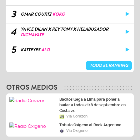
3
OMAR COURTZ
KOKO
4
YA ICE DILAN X REY TONY X HELABUSADOR
DICHAVATE
5
KATTEYES
ALO
TODO EL RANKING
OTROS MEDIOS
Bacilos llega a Lima para poner a
bailar a todos el18 de septiembre en
Costa 21
Vía Corazón
Tributo Oxígeno al Rock Argentino
Vía Oxígeno