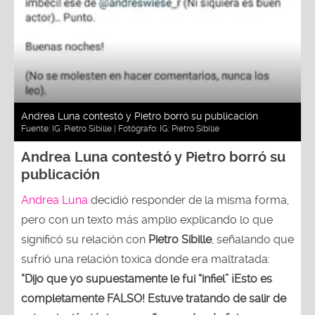
Andrea Luna contestó y Pietro borró su publicación
Fuente:
IG: Pietro Sibille
| Fotógrafo:
IG: Pietro Sibille
Andrea Luna contestó y Pietro borró su
publicación
Andrea Luna
decidió responder de la misma forma,
pero con un texto más amplio explicando lo que
significó su relación con
Pietro Sibille
, señalando que
sufrió una relación toxica donde era maltratada:
“Dijo que yo supuestamente le fui “infiel” ¡Esto es
completamente FALSO! Estuve tratando de salir de