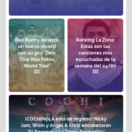
Bad Bunny alcanza
Ranking La Zona:
un nuevo récord
Estas son las
con su gira 'Debí
canciones más
Tirar Más Fotos
escuchadas de la
World Tour'
semana del 24/07
¡COCHINOLA está de regreso! Nicky
Jam, Wisin y Angel & Khriz encabezarán
"El Regreso a La Tierra Prometida"