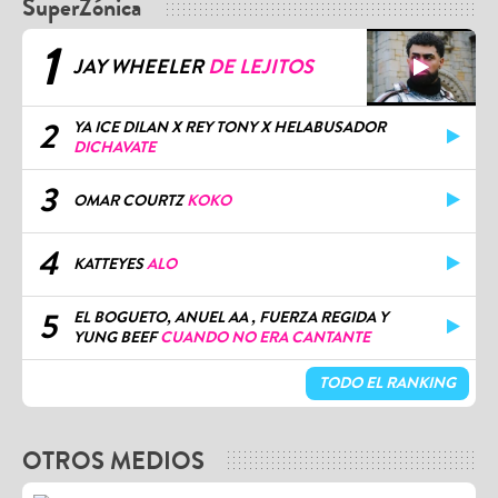
SuperZónica
1
JAY WHEELER
DE LEJITOS
2
YA ICE DILAN X REY TONY X HELABUSADOR
DICHAVATE
3
OMAR COURTZ
KOKO
4
KATTEYES
ALO
5
EL BOGUETO, ANUEL AA , FUERZA REGIDA Y
YUNG BEEF
CUANDO NO ERA CANTANTE
TODO EL RANKING
OTROS MEDIOS