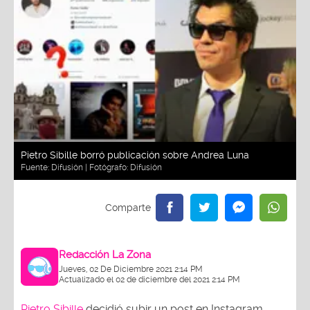
Pietro Sibille borró publicación sobre Andrea Luna
Fuente:
Difusión
| Fotógrafo:
Difusión
Redacción La Zona
Jueves, 02 De Diciembre 2021 2:14 PM
Actualizado el 02 de diciembre del 2021 2:14 PM
Pietro Sibille
decidió subir un post en Instagram,