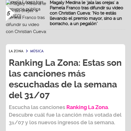
Magaly Medina le 'jala las orejas' a
Pamela Franco tras difundir su video
5
con Christian Cueva: "No te estás
llevando el premio mayor, sino a un
borracho, a un pegalón"
LA ZONA
MÚSICA
Ranking La Zona: Estas son
las canciones más
escuchadas de la semana
del 31/07
Escucha las canciones
Ranking L
a Zona
.
Descubre cuál fue la canción más votada del
31/07
y los nuevos ingresos de la semana.