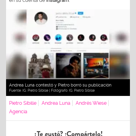
en su cuenta de
Instagram
.
Andrea Luna contestó y Pietro borró su publicación
Fuente:
IG: Pietro Sibille
| Fotógrafo:
IG: Pietro Sibille
Pietro Sibille
Andrea Luna
Andrés Wiese
Agencia
¿Te gustó? ¡Compártelo!