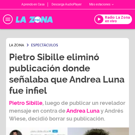
Aprendo en Casa
Descarga AudioPlayer
Más estaciones
Radio La Zona
en vivo
LA ZONA
ESPECTÁCULOS
Pietro Sibille eliminó
publicación donde
señalaba que Andrea Luna
fue infiel
Pietro Sibille
, luego de publicar un revelador
mensaje en contra de
Andrea Luna
y
Andrés
Wiese
, decidió borrar su publicación.