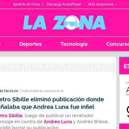
Más estaciones
Aprendo en Casa
Descarga AudioPlayer
e
Deportes
Tecnología
Concurs
E
L
PECTÁCULOS
PUBLICADO EL 02/12/21 14:14
etro Sibille eliminó publicación donde
ñalaba que Andrea Luna fue infiel
etro Sibille
, luego de publicar un revelador
nsaje en contra de
Andrea Luna
y
Andrés Wiese
,
cidió borrar su publicación.