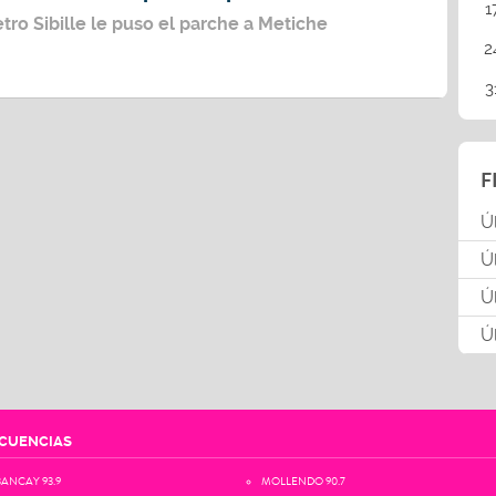
1
etro Sibille le puso el parche a Metiche
2
3
F
Ú
Ú
Ú
Ú
CUENCIAS
ANCAY 93.9
MOLLENDO 90.7