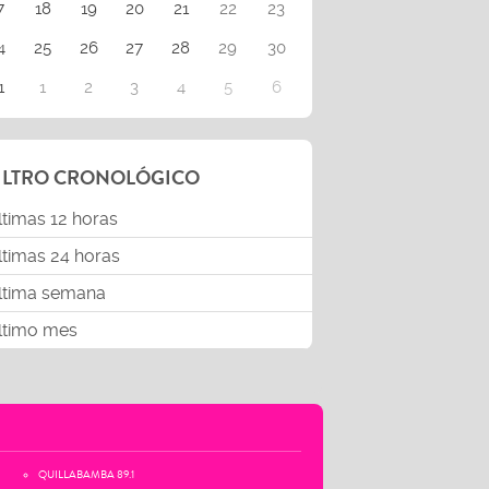
7
18
19
20
21
22
23
4
25
26
27
28
29
30
1
1
2
3
4
5
6
ILTRO CRONOLÓGICO
ltimas 12 horas
ltimas 24 horas
ltima semana
ltimo mes
QUILLABAMBA 89.1