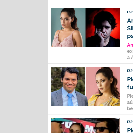
ES
An
Si
p
An
ex
a 
ES
Pi
fu
Pi
aú
be
ES
Pi