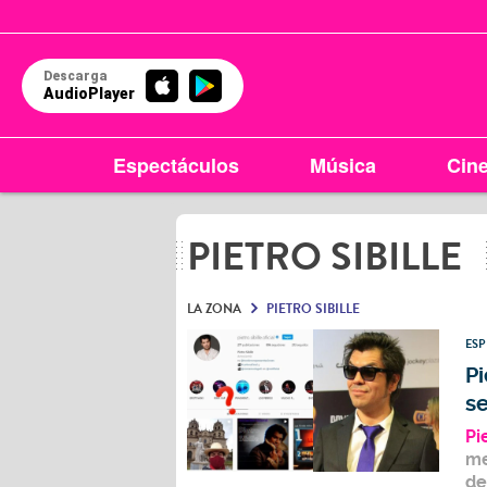
Descarga
AudioPlayer
Espectáculos
Música
Cin
PIETRO SIBILLE
LA ZONA
PIETRO SIBILLE
ES
Pi
se
Pi
me
de