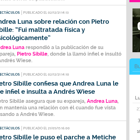
PECTÁCULOS
PUBLICADO EL 02/12/21 14:13
drea Luna sobre relación con Pietro
bille: “Fui maltratada física y
sicológicamente”
drea Luna
respondió a la publicación de su
pareja,
Pietro Sibille
, donde la llamó infiel e insultó
Andrés Wiese.
PECTÁCULOS
PUBLICADO EL 02/12/21 14:10
etro Sibille confiesa que Andrea Luna le
e infiel e insulta a Andrés Wiese
L
etro Sibille
asegura que su expareja,
Andrea Luna
,
n mantenía una relación con él cuando fue vista
2
sando a
Andrés Wiese.
PECTÁCULOS
PUBLICADO EL 21/05/15 16:00
1
etro Sibille le puso el parche a Metiche