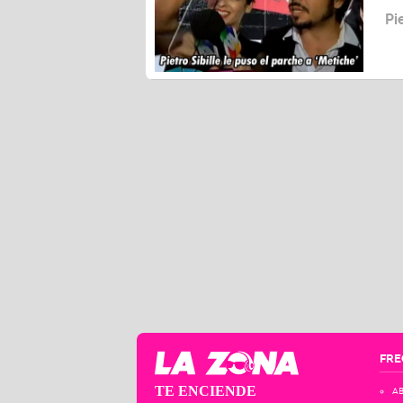
Pi
FRE
TE ENCIENDE
AB