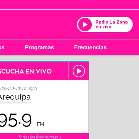
Radio La Zona
en vivo
os
Programas
Frecuencias
SCUCHA EN VIVO
A ZONA EN TU CIUDAD
Arequipa
95.9
FM
Todas las frecuencias