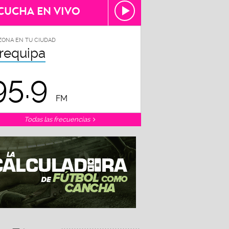
CUCHA EN VIVO
ZONA EN TU CIUDAD
requipa
95.9
FM
Todas las frecuencias