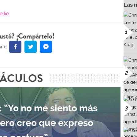
Las 
elfie
1
ustó? ¡Compártelo!
2
TÁCULOS
: “Yo no me siento más
3
pero creo que expreso