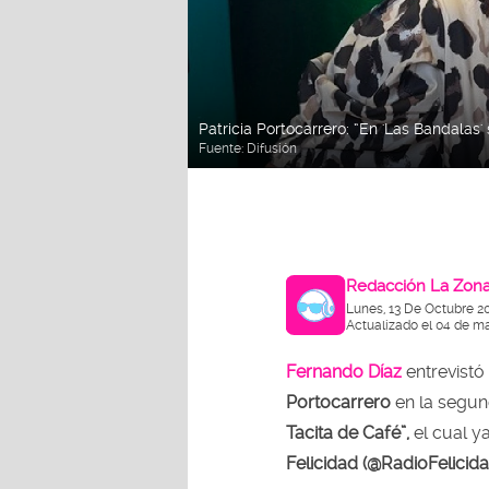
Patricia Portocarrero: “En 'Las Bandala
Fuente:
Difusión
Redacción La Zon
Lunes, 13 De Octubre 2
Actualizado el 04 de m
Fernando Díaz
entrevistó
Portocarrero
en la segu
Tacita de Café”,
el cual y
Felicidad (@RadioFelici