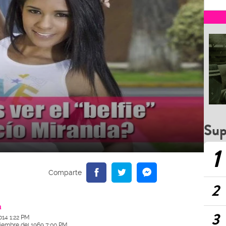
Sup
1
2
a
3
014 1:22 PM
ciembre del 1969 7:00 PM