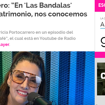
ro: “En 'Las Bandalas'
ES
trimonio, nos conocemos
LA 
A
ricia Portocarrero
en un episodio del
afé”,
el cual está en Youtube de
Radio
layer
.