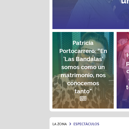
u
Patricia
Portocarrero: “En
'Las Bandalas'
p
somos como un
matrimonio, nos
conocemos
t
tanto"
LA ZONA
ESPECTÁCULOS