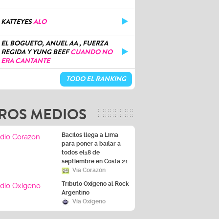
KATTEYES
ALO
EL BOGUETO, ANUEL AA , FUERZA
REGIDA Y YUNG BEEF
CUANDO NO
ERA CANTANTE
TODO EL RANKING
ROS MEDIOS
Bacilos llega a Lima
para poner a bailar a
todos el18 de
septiembre en Costa 21
Vía Corazón
Tributo Oxígeno al Rock
Argentino
Vía Oxígeno