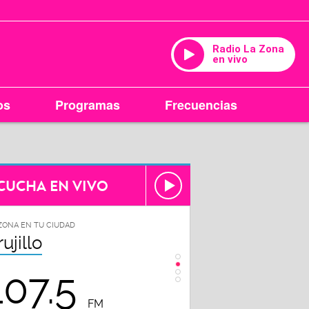
Radio La Zona
en vivo
os
Programas
Frecuencias
CUCHA EN VIVO
ZONA EN TU CIUDAD
LA ZONA EN TU CIUDAD
rujillo
Chiclayo
107.5
102.3
FM
FM