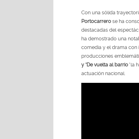
Con una sólida trayectoria
Portocarrero
se ha conso
destacadas del espectác
ha demostrado una notabl
comedia y el drama con i
producciones emblemáti
y "De vuelta al barrio
"
la h
actuación nacional.