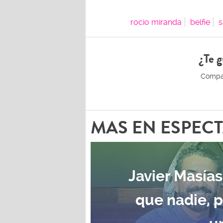
rocio miranda
belfie
s
¿Te g
MAS EN ESPEC
Javier Masías
que nadie, 