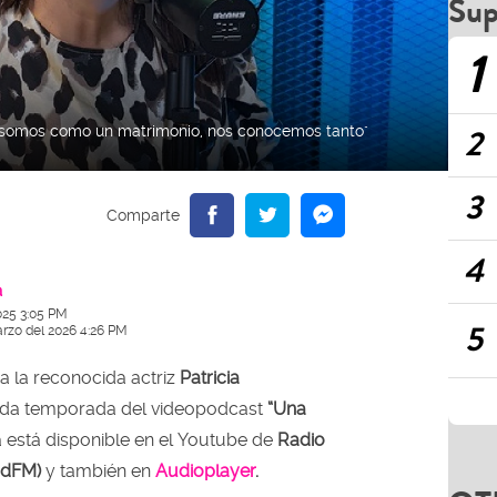
Sup
1
2
s' somos como un matrimonio, nos conocemos tanto"
3
4
a
025 3:05 PM
5
arzo del 2026 4:26 PM
 a la reconocida actriz
Patricia
nda temporada del videopodcast
“Una
a está disponible en el Youtube de
Radio
OT
dadFM)
y también en
Audioplayer
.