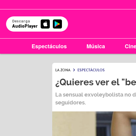
Descarga
AudioPlayer
Espectáculos
Música
Cin
LA ZONA
ESPECTÁCULOS
¿Quieres ver el "b
La sensual exvoleybolista no de
seguidores.