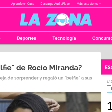
Más estaciones
Aprendo en Casa
Descarga AudioPlayer
e
Deportes
Tecnología
Concurs
elfie" de Rocío Miranda?
ES
ja de sorprender y regaló un "belfie" a sus
LA ZONA EN TU CIUDAD
LA 
Arequipa
T
95.9
FM