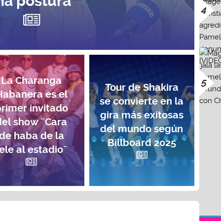
na postura”
4
La Charanga
5
Tour de Shakira
Habanera es el
se convierte en la
rimer invitado
gira más exitosas
del show ¨Cara
del mundo según
de haba de la
Billboard 2025
ele al estadio¨