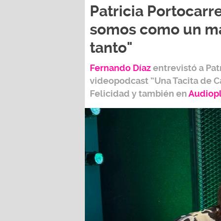
Patricia Portocarre
somos como un ma
tanto"
Fernando Díaz
entrevistó a
Pat
videopodcast
“Una Tacita de C
Felicidad
y también e
n
Audiop