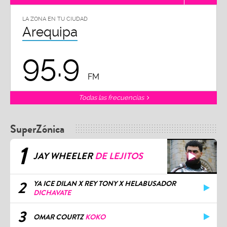
LA ZONA EN TU CIUDAD
Arequipa
95.9
FM
Todas las frecuencias
SuperZónica
1
JAY WHEELER
DE LEJITOS
2
YA ICE DILAN X REY TONY X HELABUSADOR
DICHAVATE
3
OMAR COURTZ
KOKO