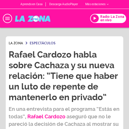
Aprendo en Casa
Descarga AudioPlayer
Más estaciones
Radio La Zona
en vivo
LA ZONA
ESPECTÁCULOS
Rafael Cardozo habla
sobre Cachaza y su nueva
relación: “Tiene que haber
un luto de repente de
mantenerlo en privado”
En una entrevista para el programa
“Estás en
todas”
,
Rafael Cardozo
aseguró que no le
pareció la decisión de
Cachaza
al mostrar su