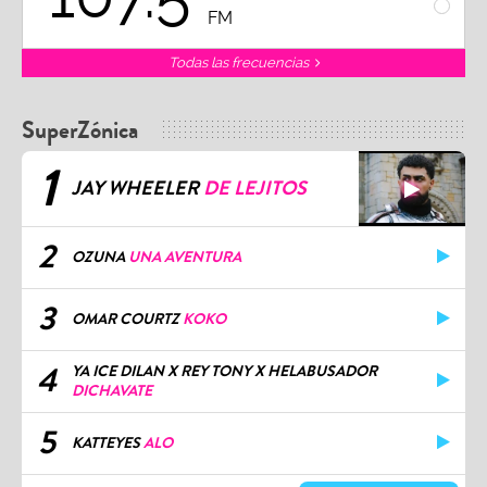
FM
Todas las frecuencias
SuperZónica
1
JAY WHEELER
DE LEJITOS
2
OZUNA
UNA AVENTURA
3
OMAR COURTZ
KOKO
4
YA ICE DILAN X REY TONY X HELABUSADOR
DICHAVATE
5
KATTEYES
ALO