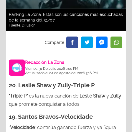
Ranking La Zona: Estas son las canciones más escuchadas
de la semana del 31/07
Fuente:
Difusión
Redacción La Zona
Viernes, 31 De Julio 2026 2:00 PM
Actualizado el 04 de agosto del 2026 3:16 PM
20. Leslie Shaw y Zully-
Triple P
"Triple P"
es la nueva canción de
Leslie Shaw
y
Zully
que promete conquistar a todos.
19. Santos Bravos-Velocidade
"
Velocidade
" continúa ganando fuerza y ya figura