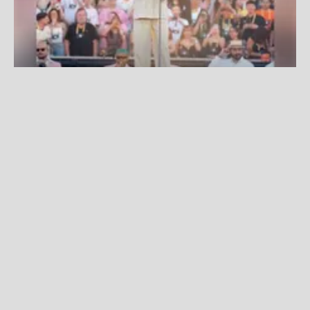
Bad Bunny alcanza un nuevo récord con su gira 'Debí Tirar
Más Fotos World Tour'
Fuente:
Instagram
Redacción La Zona
Lunes, 27 De Julio 2026 4:53 PM
Actualizado el 27 de julio del 2026 5:16 PM
Bad Bunny
continúa consolidando el éxito de
'Debí
Tirar Más Fotos World Tour',
una gira que se ha
convertido en un hito para la música latina gracias a
su gran convocatoria y al impacto que ha generado