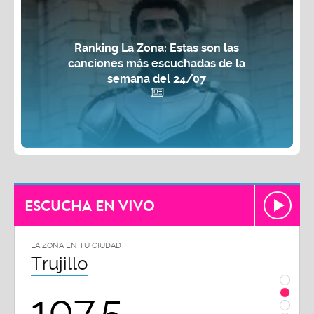
Ranking La Zona: Estas son las
canciones más escuchadas de la
semana del 24/07
ESCUCHA EN VIVO
LA ZONA EN TU CIUDAD
LA ZON
Trujillo
Chi
107.5
1