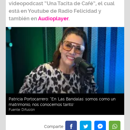
videopodcast
“Una Tacita de Café”,
el cual
está en Youtube de
Radio Felicidad
y
también e
n
Audioplayer
.
Patricia Portocarrero: “En 'Las Bandalas' somos como un
matrimonio, nos conocemos tanto"
Fuente:
Difusión