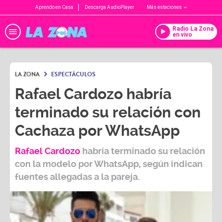
Aprendo en Casa
Descarga AudioPlayer
Más estaciones
Radio La Zona
en vivo
LA ZONA
ESPECTÁCULOS
Rafael Cardozo habría
terminado su relación con
Cachaza por WhatsApp
Rafael Cardozo
habría terminado su relación
con la modelo por WhatsApp, según indican
fuentes allegadas a la pareja.