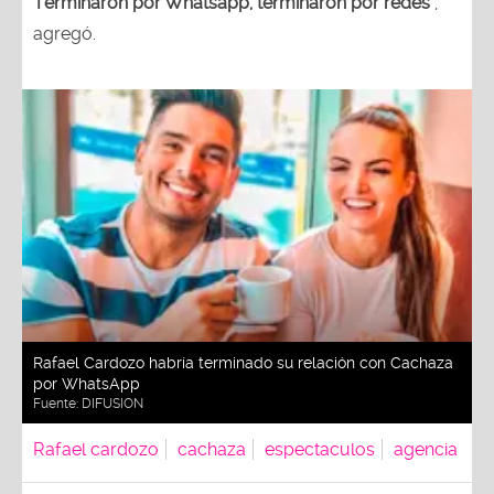
Terminaron por Whatsapp, terminaron por redes
",
agregó.
Rafael Cardozo habría terminado su relación con Cachaza
por WhatsApp
Fuente:
DIFUSION
Rafael cardozo
cachaza
espectaculos
agencia