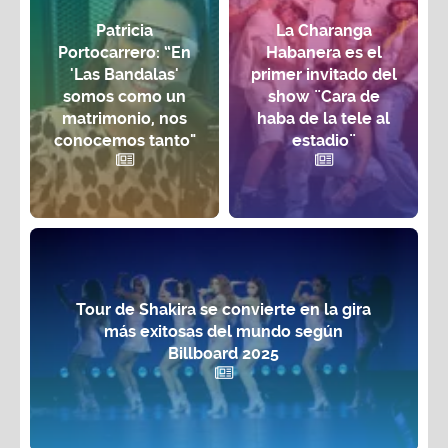
Patricia
La Charanga
Portocarrero: “En
Habanera es el
'Las Bandalas'
primer invitado del
somos como un
show ¨Cara de
matrimonio, nos
haba de la tele al
conocemos tanto"
estadio¨
Tour de Shakira se convierte en la gira
más exitosas del mundo según
Billboard 2025