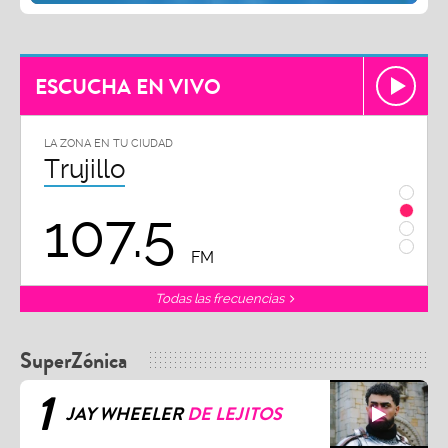
ESCUCHA EN VIVO
LA ZONA EN TU CIUDAD
LA ZON
Chiclayo
Piu
102.3
9
FM
Todas las frecuencias
SuperZónica
1
JAY WHEELER
DE LEJITOS