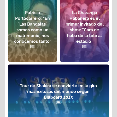
Patricia
La Charanga
Portocarrero: “En
Habanera es el
'Las Bandalas'
primer invitado del
somos como un
show ¨Cara de
matrimonio, nos
haba de la tele al
conocemos tanto"
estadio¨
Tour de Shakira se convierte en la gira
más exitosas del mundo según
Billboard 2025