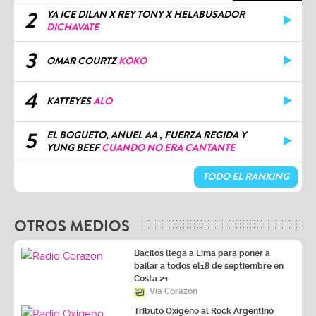
2
YA ICE DILAN X REY TONY X HELABUSADOR
DICHAVATE
3
OMAR COURTZ
KOKO
4
KATTEYES
ALO
5
EL BOGUETO, ANUEL AA , FUERZA REGIDA Y
YUNG BEEF
CUANDO NO ERA CANTANTE
TODO EL RANKING
OTROS MEDIOS
Bacilos llega a Lima para poner a
bailar a todos el18 de septiembre en
Costa 21
Vía Corazón
Tributo Oxígeno al Rock Argentino