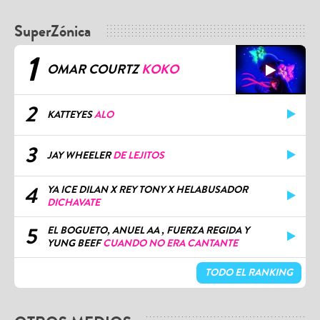
SuperZónica
1
OMAR COURTZ
KOKO
2
KATTEYES
ALO
3
JAY WHEELER
DE LEJITOS
4
YA ICE DILAN X REY TONY X HELABUSADOR
DICHAVATE
5
EL BOGUETO, ANUEL AA , FUERZA REGIDA Y
YUNG BEEF
CUANDO NO ERA CANTANTE
TODO EL RANKING