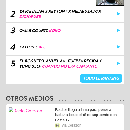
2
YA ICE DILAN X REY TONY X HELABUSADOR
DICHAVATE
3
OMAR COURTZ
KOKO
4
KATTEYES
ALO
5
EL BOGUETO, ANUEL AA , FUERZA REGIDA Y
YUNG BEEF
CUANDO NO ERA CANTANTE
TODO EL RANKING
OTROS MEDIOS
Bacilos llega a Lima para poner a
bailar a todos el18 de septiembre en
Costa 21
Vía Corazón