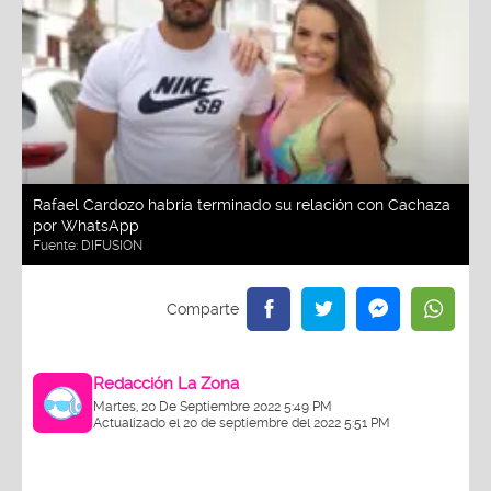
Rafael Cardozo habría terminado su relación con Cachaza
por WhatsApp
Fuente:
DIFUSION
Redacción La Zona
Martes, 20 De Septiembre 2022 5:49 PM
Actualizado el 20 de septiembre del 2022 5:51 PM