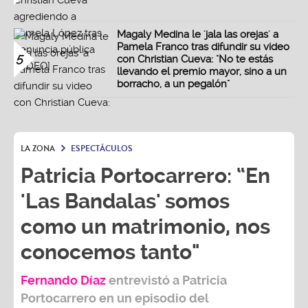
Magaly Medina le 'jala las orejas' a
Pamela Franco tras difundir su video
5
con Christian Cueva: "No te estás
llevando el premio mayor, sino a un
borracho, a un pegalón"
LA ZONA
ESPECTÁCULOS
Patricia Portocarrero: “En
'Las Bandalas' somos
como un matrimonio, nos
conocemos tanto"
Fernando Díaz
entrevistó a
Patricia
Portocarrero
en un episodio del