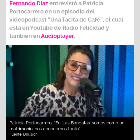
Fernando Díaz
entrevistó a
Patricia
Portocarrero
en un episodio del
videopodcast
“Una Tacita de Café”,
el cual
está en Youtube de
Radio Felicidad
y
también e
n
Audioplayer
.
Patricia Portocarrero: “En 'Las Bandalas' somos como un
matrimonio, nos conocemos tanto"
Fuente:
Difusión