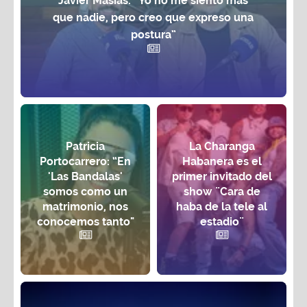
Javier Masías: “Yo no me siento más
que nadie, pero creo que expreso una
postura”
Patricia
La Charanga
Portocarrero: “En
Habanera es el
'Las Bandalas'
primer invitado del
somos como un
show ¨Cara de
matrimonio, nos
haba de la tele al
conocemos tanto"
estadio¨