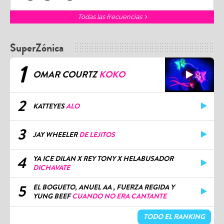
Todas las frecuencias
SuperZónica
1
OMAR COURTZ
KOKO
2
KATTEYES
ALO
3
JAY WHEELER
DE LEJITOS
4
YA ICE DILAN X REY TONY X HELABUSADOR
DICHAVATE
5
EL BOGUETO, ANUEL AA , FUERZA REGIDA Y
YUNG BEEF
CUANDO NO ERA CANTANTE
TODO EL RANKING