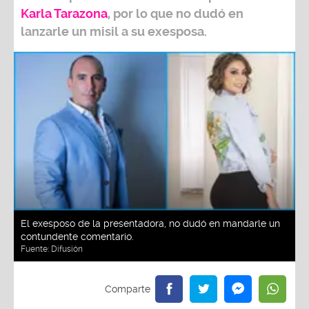
Karla Tarazona
, por lo que no dudó en
lanzarle un misil a su exesposa.
El exesposo de la presentadora, no dudó en mandarle un
contundente comentario.
Fuente:
Difusión