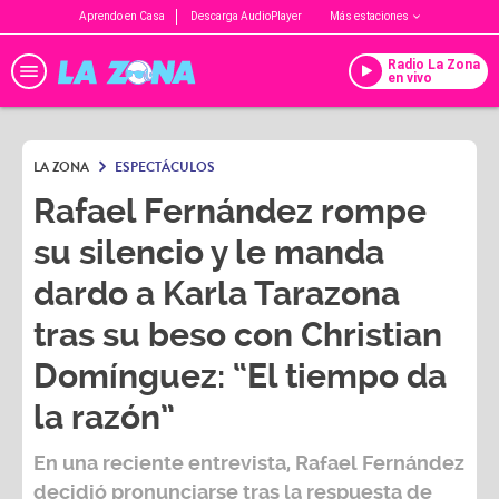
Aprendo en Casa
Descarga AudioPlayer
Más estaciones
Radio La Zona
en vivo
LA ZONA
ESPECTÁCULOS
Rafael Fernández rompe
su silencio y le manda
dardo a Karla Tarazona
tras su beso con Christian
Domínguez: “El tiempo da
la razón”
En una reciente entrevista,
Rafael Fernández
decidió pronunciarse tras la respuesta de