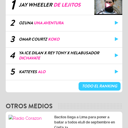
1
JAY WHEELER
DE LEJITOS
2
OZUNA
UNA AVENTURA
3
OMAR COURTZ
KOKO
4
YA ICE DILAN X REY TONY X HELABUSADOR
DICHAVATE
5
KATTEYES
ALO
TODO EL RANKING
OTROS MEDIOS
Bacilos llega a Lima para poner a
bailar a todos el18 de septiembre en
Costa 21