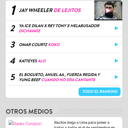
1
JAY WHEELER
DE LEJITOS
2
YA ICE DILAN X REY TONY X HELABUSADOR
DICHAVATE
3
OMAR COURTZ
KOKO
4
KATTEYES
ALO
5
EL BOGUETO, ANUEL AA , FUERZA REGIDA Y
YUNG BEEF
CUANDO NO ERA CANTANTE
TODO EL RANKING
OTROS MEDIOS
Bacilos llega a Lima para poner a
bailar a todos el18 de septiembre en