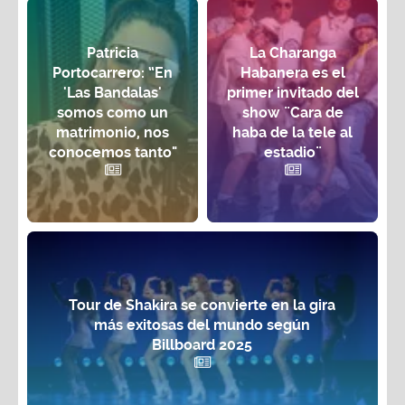
Patricia
La Charanga
Portocarrero: “En
Habanera es el
'Las Bandalas'
primer invitado del
somos como un
show ¨Cara de
matrimonio, nos
haba de la tele al
conocemos tanto"
estadio¨
Tour de Shakira se convierte en la gira
más exitosas del mundo según
Billboard 2025