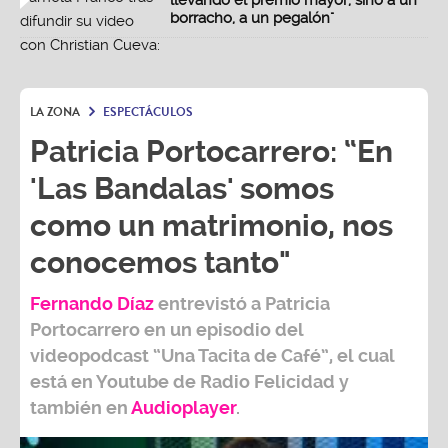
llevando el premio mayor, sino a un
borracho, a un pegalón"
LA ZONA
ESPECTÁCULOS
Patricia Portocarrero: “En
'Las Bandalas' somos
como un matrimonio, nos
conocemos tanto"
Fernando Díaz
entrevistó a
Patricia
Portocarrero
en un episodio del
videopodcast
“Una Tacita de Café”,
el cual
está en Youtube de
Radio Felicidad
y
también e
n
Audioplayer
.