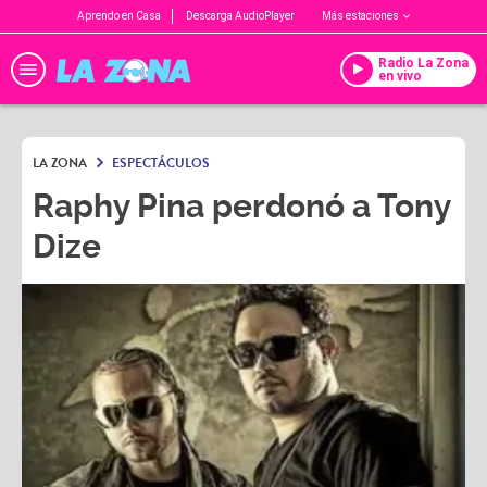
Aprendo en Casa
Descarga AudioPlayer
Más estaciones
Radio La Zona
en vivo
LA ZONA
ESPECTÁCULOS
Raphy Pina perdonó a Tony
Dize