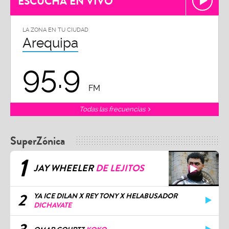
ESCUCHA EN VIVO
LA ZONA EN TU CIUDAD
Arequipa
95.9
FM
Todas las frecuencias
SuperZónica
1
JAY WHEELER
DE LEJITOS
2
YA ICE DILAN X REY TONY X HELABUSADOR
DICHAVATE