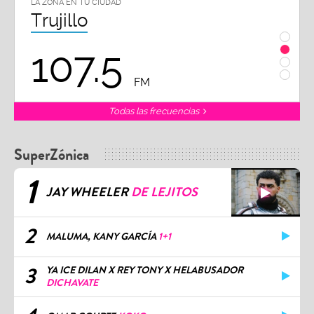
LA ZONA EN TU CIUDAD
LA ZON
Trujillo
Chi
107.5
1
FM
Todas las frecuencias
SuperZónica
1
JAY WHEELER
DE LEJITOS
2
MALUMA, KANY GARCÍA
1+1
3
YA ICE DILAN X REY TONY X HELABUSADOR
DICHAVATE