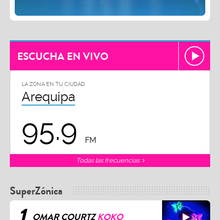
ESCUCHA EN VIVO
LA ZONA EN TU CIUDAD
Arequipa
95.9
FM
Todas las frecuencias
SuperZónica
1
OMAR COURTZ
KOKO