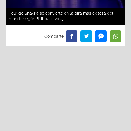
Tour de Shakira se convierte en la gira más exitosa del
mundo según Billboard 2025
Redacción La Zona
Viernes, 30 De Mayo 2025 2:53 PM
Actualizado el 30 de mayo del 2025 2:53 PM
Un fenómeno imparable. Shakira volvió a los
escenarios con su gira "Las mujeres ya no lloran" y
el público la ha coronado como su favorita en todo
el mundo. Según datos de Billboard, su gira ocupa
los primeros lugares en lo que va de 2025,
recaudando millones de dólares y superando a
estrellas de la música como Paul McCartney, Bruno
Mars y Justin Timberlake.