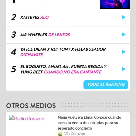
2
KATTEYES
ALO
3
JAY WHEELER
DE LEJITOS
4
YA ICE DILAN X REY TONY X HELABUSADOR
DICHAVATE
5
EL BOGUETO, ANUEL AA , FUERZA REGIDA Y
YUNG BEEF
CUANDO NO ERA CANTANTE
TODO EL RANKING
OTROS MEDIOS
Maná vuelve a Lima: Conoce cuándo
inicia la venta de entradas para su
esperado concierto
Vía Corazón