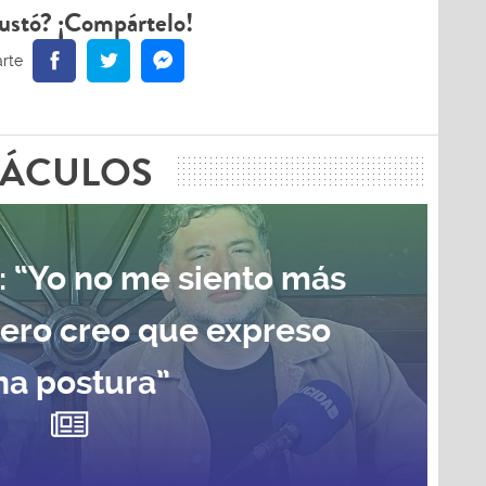
ustó? ¡Compártelo!
TÁCULOS
: “Yo no me siento más
pero creo que expreso
na postura”