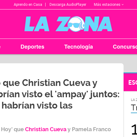
Más estaciones
Aprendo en Casa
Descarga AudioPlayer
e
Deportes
Tecnología
Concurs
ó que Christian Cueva y
ES
ían visto el 'ampay' juntos:
LA ZONA EN TU CIUDAD
LA 
habrían visto las
Arequipa
T
95.9
 Hoy’ que
Christian Cueva
y Pamela Franco
FM