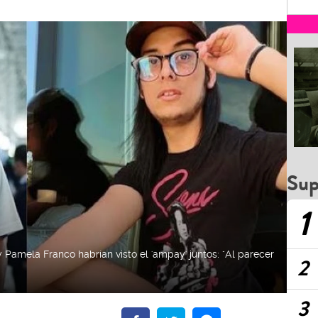
Sup
1
y Pamela Franco habrían visto el 'ampay' juntos: "Al parecer
2
3