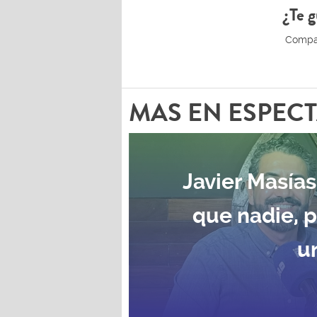
¿Te g
MAS EN ESPEC
Javier Masías
que nadie, 
u