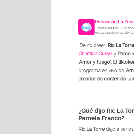
Redacción La Zon
Jueves, 04 De Julio 202
Actualizado el 04 de ju
¡De no creer!
Ric La Torr
Christian Cueva
y
Pamela
‘Amor y fuego’
. El
tiktoke
programa en vivo de
‘Amé
creador de contenido
sob
¿Qué dijo Ric La To
Pamela Franco?
Ric La Torre
dejó a varios