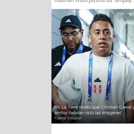
habrían visto juntos su ‘ampay’.
Ric La Torre reveló que Christian Cueva 
ambos habrían visto las imágenes"
Fuente:
Difusión