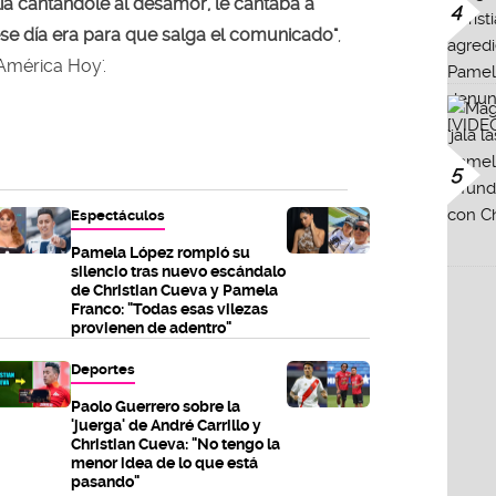
a cantándole al desamor, le cantaba a
4
se día era para que salga el comunicado"
,
América Hoy'.
5
Espectáculos
Pamela López rompió su
silencio tras nuevo escándalo
de Christian Cueva y Pamela
Franco: "Todas esas vilezas
provienen de adentro"
Deportes
Paolo Guerrero sobre la
'juerga' de André Carrillo y
Christian Cueva: "No tengo la
menor idea de lo que está
pasando"