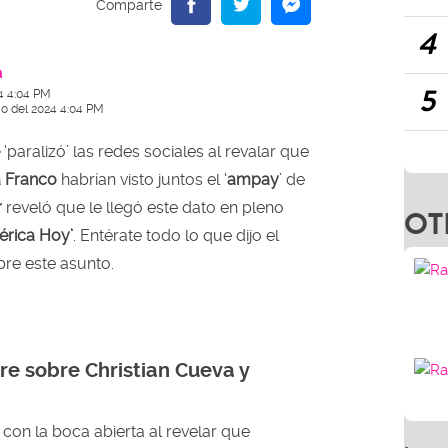
4
a
5
4 4:04 PM
lio del 2024 4:04 PM
e
‘paralizó’ las redes sociales al revalar que
 Franco
habrían visto juntos el ‘
ampay
’ de
r
reveló que le llegó este dato en pleno
OT
rica Hoy’
. Entérate todo lo que dijo el
re este asunto.
rre sobre Christian Cueva y
 con la boca abierta al revelar que