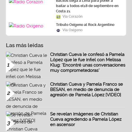
Bacilos llega a Lima para poner a
bailar a todos el18 de septiembre en
Costa 21
Vía Corazón
Tributo Oxígeno al Rock Argentino
Vía Oxígeno
Las más leidas
Christian Cueva le confesó a Pamela
López que le fue infiel con Melissa
1
Klug: "Encontré unas conversaciones
muy comprometedoras"
Christian Cueva y Pamela Franco se
BESAN, en medio de denuncia de
2
agresión de Pamela López [VIDEO]
Se revelan imágenes de Christian
Cueva agrediendo a Pamela López
3
en ascensor