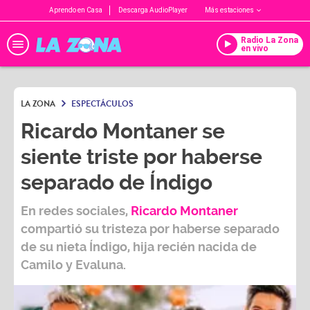
Aprendo en Casa
Descarga AudioPlayer
Más estaciones
Radio La Zona
en vivo
LA ZONA
ESPECTÁCULOS
Ricardo Montaner se
siente triste por haberse
separado de Índigo
En redes sociales,
Ricardo Montaner
compartió su tristeza por haberse separado
de su nieta Índigo, hija recién nacida de
Camilo y Evaluna.