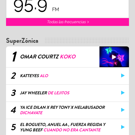
95.9
FM
Todas las frecuencias
SuperZónica
1
OMAR COURTZ
KOKO
2
KATTEYES
ALO
3
JAY WHEELER
DE LEJITOS
4
YA ICE DILAN X REY TONY X HELABUSADOR
DICHAVATE
5
EL BOGUETO, ANUEL AA , FUERZA REGIDA Y
YUNG BEEF
CUANDO NO ERA CANTANTE