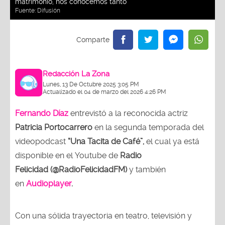
matrimonio, nos conocemos tanto"
Fuente:
Difusión
Redacción La Zona
Lunes, 13 De Octubre 2025 3:05 PM
Actualizado el 04 de marzo del 2026 4:26 PM
Fernando Díaz
entrevistó a la reconocida actriz
Patricia Portocarrero
en la segunda temporada del
videopodcast
“Una Tacita de Café”,
el cual ya está
disponible en el Youtube de
Radio
Felicidad (@RadioFelicidadFM)
y también
en
Audioplayer
.
Con una sólida trayectoria en teatro, televisión y