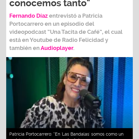
conocemos tanto"
Fernando Díaz
entrevistó a
Patricia
Portocarrero
en un episodio del
videopodcast
“Una Tacita de Café”,
el cual
está en Youtube de
Radio Felicidad
y
también e
n
Audioplayer
.
Patricia Portocarrero: “En 'Las Bandalas' somos como un