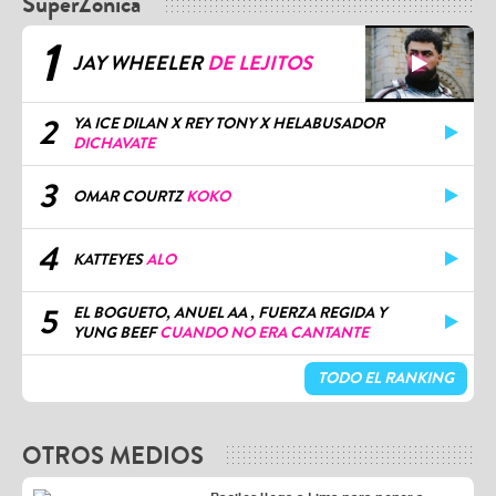
SuperZónica
1
JAY WHEELER
DE LEJITOS
2
YA ICE DILAN X REY TONY X HELABUSADOR
DICHAVATE
3
OMAR COURTZ
KOKO
4
KATTEYES
ALO
5
EL BOGUETO, ANUEL AA , FUERZA REGIDA Y
YUNG BEEF
CUANDO NO ERA CANTANTE
TODO EL RANKING
OTROS MEDIOS