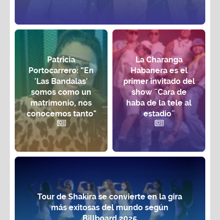
Patricia
La Charanga
Portocarrero: “En
Habanera es el
'Las Bandalas'
primer invitado del
somos como un
show ¨Cara de
matrimonio, nos
haba de la tele al
conocemos tanto"
estadio¨
Tour de Shakira se convierte en la gira
más exitosas del mundo según
Billboard 2025