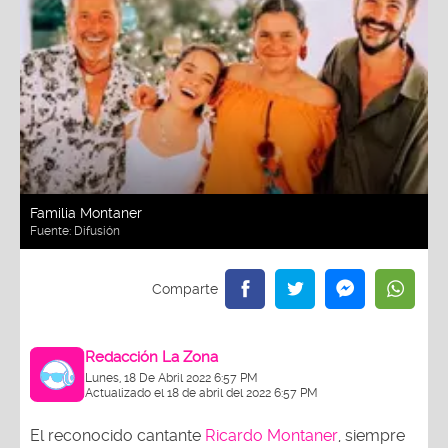
Familia Montaner
Fuente:
Difusión
Redacción La Zona
Lunes, 18 De Abril 2022 6:57 PM
Actualizado el 18 de abril del 2022 6:57 PM
El reconocido cantante
Ricardo Montaner
, siempre