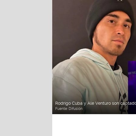
Rodrigo Cuba y Ale Venturo son captad
Fuente:
Difusión