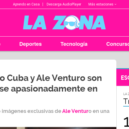
Más estaciones
Aprendo en Casa
Descarga AudioPlayer
e
Deportes
Tecnología
Concurs
o Cuba y Ale Venturo son
ES
se apasionadamente en
LA ZONA EN TU CIUDAD
LA 
Arequipa
T
 imágenes exclusivas de
Ale Ventur
o
en una
95.9
FM