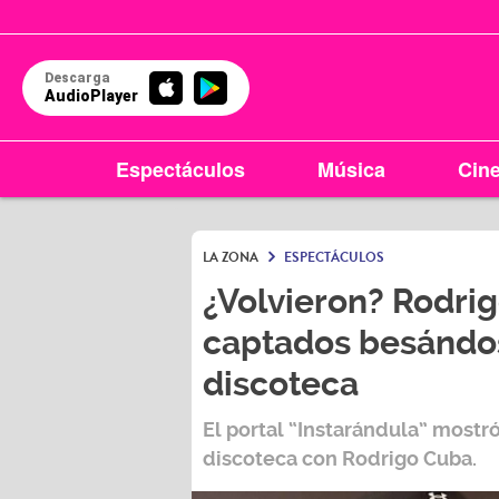
Descarga
AudioPlayer
Espectáculos
Música
Cin
LA ZONA
ESPECTÁCULOS
¿Volvieron? Rodrig
captados besándo
discoteca
El portal
“Instarándula”
mostró
discoteca con
Rodrigo Cuba
.