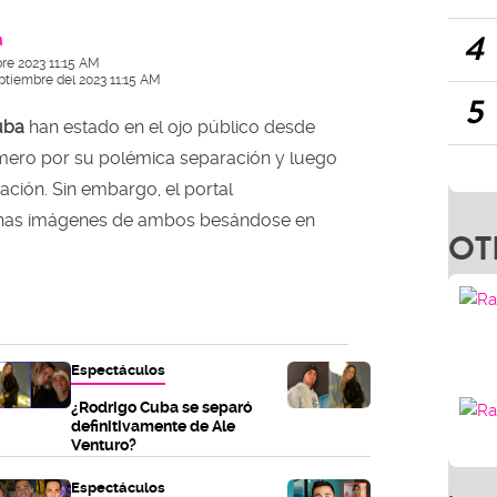
4
a
re 2023 11:15 AM
ptiembre del 2023 11:15 AM
5
uba
han estado en el ojo público desde
mero por su polémica separación y luego
ación. Sin embargo, el portal
nas imágenes de ambos besándose en
OT
Espectáculos
¿Rodrigo Cuba se separó
definitivamente de Ale
Venturo?
Espectáculos