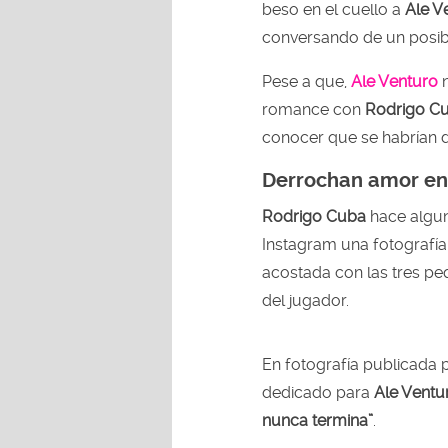
beso en el cuello a
Ale V
conversando de un posi
Pese a que,
Ale Venturo
n
romance con
Rodrigo C
conocer que se habrían 
Derrochan amor en 
Rodrigo Cuba
hace algun
Instagram una fotografí
acostada con las tres pe
del jugador.
En fotografía publicada 
dedicado para
Ale Ventu
nunca termina”
.