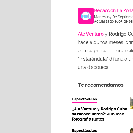
Redacción La Zon
Martes, 05 De Septiemb
Actualizado el 05 de se
Ale Venturo
y
Rodrigo C
hace algunos meses, pri
con su presunta reconcili
“Instarándula”
difundió u
una discoteca.
Te recomendamos
Espectáculos
¿Ale Venturo y Rodrigo Cuba
se reconciliaron?: Publican
fotografía juntos
Espectáculos