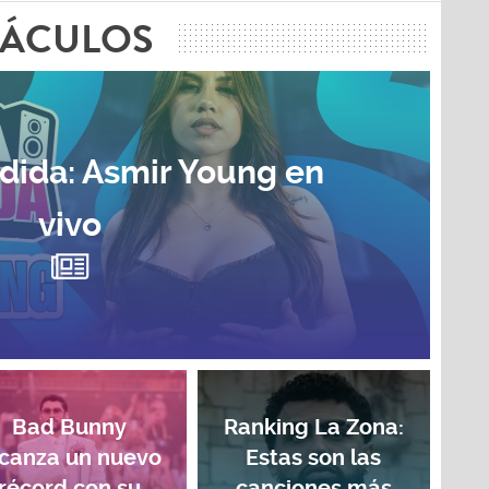
TÁCULOS
dida: Asmir Young en
vivo
Bad Bunny
Ranking La Zona:
lcanza un nuevo
Estas son las
récord con su
canciones más