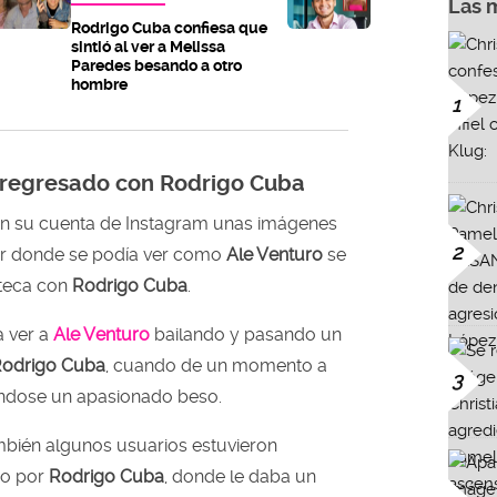
Las 
Rodrigo Cuba confiesa que
sintió al ver a Melissa
Paredes besando a otro
hombre
1
 regresado con Rodrigo Cuba
n su cuenta de Instagram unas imágenes
2
or donde se podía ver como
Ale Venturo
se
oteca con
Rodrigo Cuba
.
 ver a
Ale Venturo
bailando y pasando un
odrigo Cuba
, cuando de un momento a
3
ndose un apasionado beso.
mbién algunos usuarios estuvieron
ho por
Rodrigo Cuba
, donde le daba un