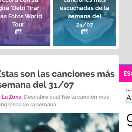
gira 'Debí Tirar
escuchadas de la
ás Fotos World
semana del
Tour'
24/07
Estas son las canciones más
ES
 semana del 31/07
LA 
A
 L
a Zona
.
Descubre cuál fue la canción más
 ingresos de la semana.