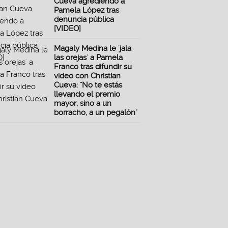
Cueva agrediendo a
Pamela López tras
denuncia pública
[VIDEO]
Magaly Medina le 'jala
las orejas' a Pamela
Franco tras difundir su
video con Christian
Cueva: "No te estás
llevando el premio
mayor, sino a un
borracho, a un pegalón"