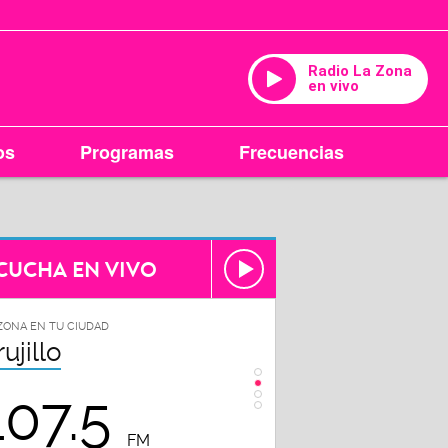
Radio La Zona
en vivo
os
Programas
Frecuencias
CUCHA EN VIVO
ZONA EN TU CIUDAD
LA ZONA EN TU CIUDAD
rujillo
Chiclayo
107.5
102.3
FM
FM