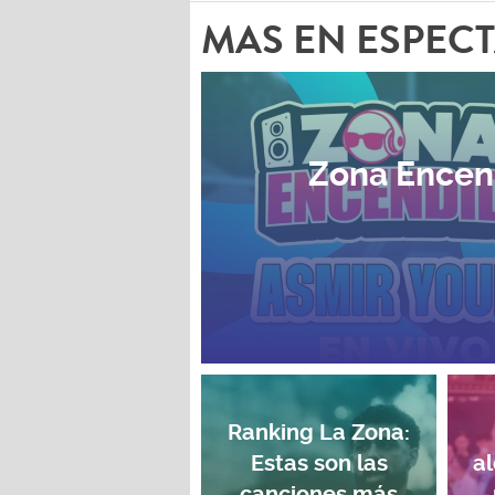
MAS EN ESPEC
Zona Encen
Ranking La Zona:
Estas son las
a
canciones más