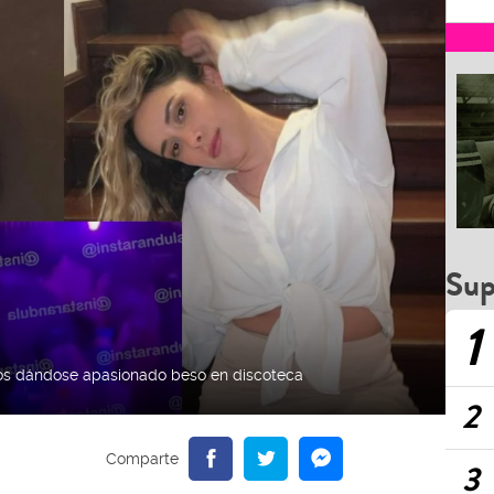
Sup
1
os dándose apasionado beso en discoteca
2
3