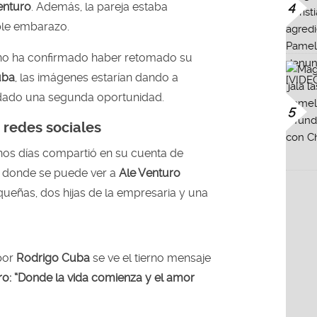
4
enturo
. Además, la pareja estaba
ble embarazo.
o ha confirmado haber retomado su
uba
, las imágenes estarían dando a
dado una segunda oportunidad.
5
redes sociales
os días compartió en su cuenta de
a donde se puede ver a
Ale Venturo
queñas, dos hijas de la empresaria y una
por
Rodrigo Cuba
se ve el tierno mensaje
ro: “Donde la vida comienza y el amor