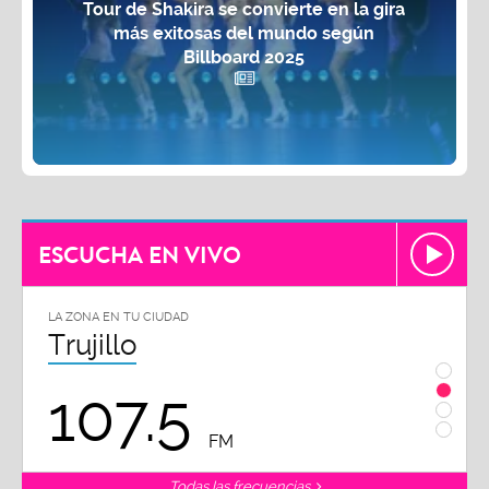
Tour de Shakira se convierte en la gira
más exitosas del mundo según
Billboard 2025
ESCUCHA EN VIVO
LA ZONA EN TU CIUDAD
LA ZON
Trujillo
Chi
107.5
1
FM
Todas las frecuencias