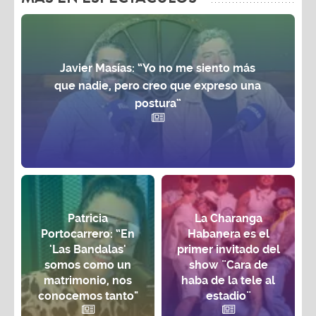
Javier Masías: “Yo no me siento más
que nadie, pero creo que expreso una
postura”
Patricia
La Charanga
Portocarrero: “En
Habanera es el
'Las Bandalas'
primer invitado del
somos como un
show ¨Cara de
matrimonio, nos
haba de la tele al
conocemos tanto"
estadio¨