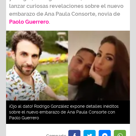
lanzar curiosas revelaciones sobre el nuevo
embarazo de
Ana Paula
Consorte
, novia de
Paolo Guerrero
.
¡Ojo al dato! Rodrigo González expone detalles inéditos
sobre el nuevo embarazo de Ana Paula Consorte con
Paolo Guerrero