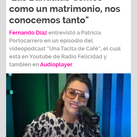
como un matrimonio, nos
conocemos tanto"
Fernando Díaz
entrevistó a
Patricia
Portocarrero
en un episodio del
videopodcast
“Una Tacita de Café”,
el cual
está en Youtube de
Radio Felicidad
y
también e
n
Audioplayer
.