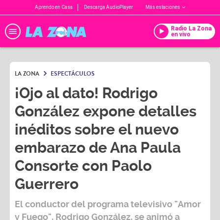
Aprendo en Casa
Descarga AudioPlayer
Más estaciones
Radio La Zona
en vivo
LA ZONA
ESPECTÁCULOS
¡Ojo al dato! Rodrigo
González expone detalles
inéditos sobre el nuevo
embarazo de Ana Paula
Consorte con Paolo
Guerrero
El conductor del programa televisivo
"Amor
y Fuego"
,
Rodrigo González
, se animó a