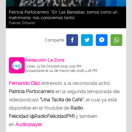
Patricia Portocarrero: “En 'Las Bandalas' somos como un
matrimonio, nos conocemos tanto"
Fuente:
Difusión
Redacción La Zona
Lunes, 13 De Octubre 2025 3:05 PM
Actualizado el 04 de marzo del 2026 4:26 PM
Fernando Díaz
entrevistó a la reconocida actriz
Patricia Portocarrero
en la segunda temporada del
videopodcast
“Una Tacita de Café”,
el cual ya está
disponible en el Youtube de
Radio
Felicidad (@RadioFelicidadFM)
y también
en
Audioplayer
.