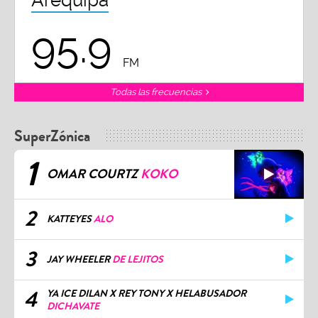
95.9
FM
Todas las frecuencias
SuperZónica
1
OMAR COURTZ
KOKO
2
KATTEYES
ALO
3
JAY WHEELER
DE LEJITOS
4
YA ICE DILAN X REY TONY X HELABUSADOR
DICHAVATE