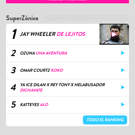
SuperZónica
1
JAY WHEELER
DE LEJITOS
2
OZUNA
UNA AVENTURA
3
OMAR COURTZ
KOKO
4
YA ICE DILAN X REY TONY X HELABUSADOR
DICHAVATE
5
KATTEYES
ALO
TODO EL RANKING