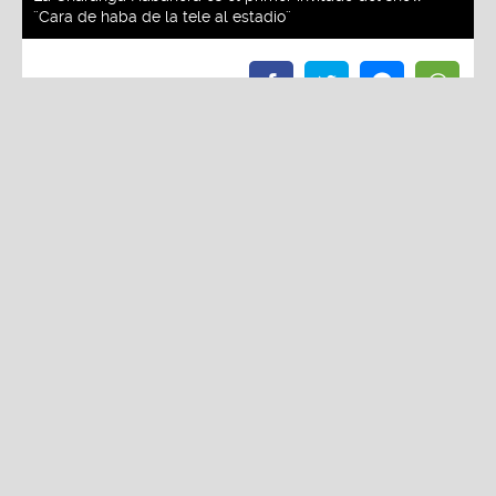
Redacción La Zona
Viernes, 30 De Mayo 2025 3:01 PM
Actualizado el 30 de mayo del 2025 3:06 PM
La Charanga Habanera es el primer invitado del
show ¨Cara de haba de la tele al estadio¨
Entradas a precio general ya se encuentran a la
venta en Teleticket
Se acerca la gran despedida de Raúl Romero y sus
inolvidables momentos en la pantalla chica, y la