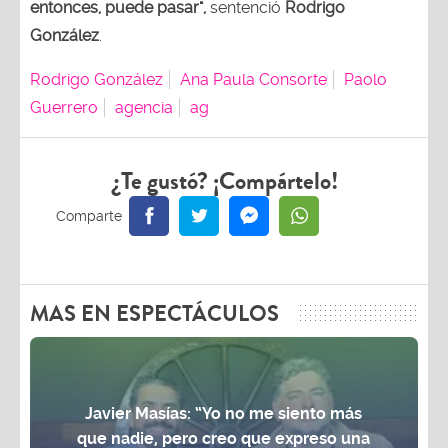
entonces, puede pasar",
sentenció
Rodrigo
González
.
Rodrigo González
Ana Paula Consorte
Paolo
Guerrero
agencia
ag
¿Te gustó? ¡Compártelo!
MAS EN ESPECTÁCULOS
Javier Masías: “Yo no me siento más
que nadie, pero creo que expreso una