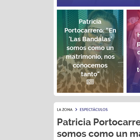
Patricia
Portocarrero: “En
'Las Bandalas'
p
somos como un
matrimonio, nos
conocemos
t
tanto"
LA ZONA
ESPECTÁCULOS
Patricia Portocarre
somos como un ma