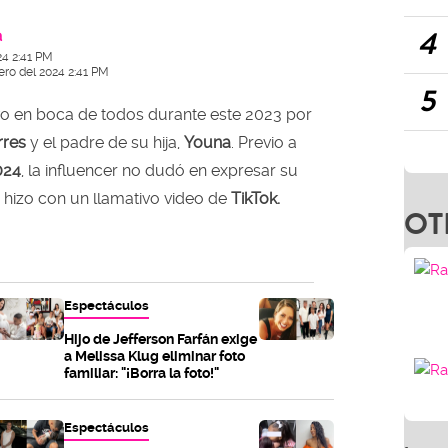
4
a
24 2:41 PM
ero del 2024 2:41 PM
5
o en boca de todos durante este 2023 por
rres
y el padre de su hija,
Youna
. Previo a
024
, la influencer no dudó en expresar su
o hizo con un llamativo video de
TikTok.
OT
Espectáculos
Hijo de Jefferson Farfán exige
a Melissa Klug eliminar foto
familiar: "¡Borra la foto!"
Espectáculos