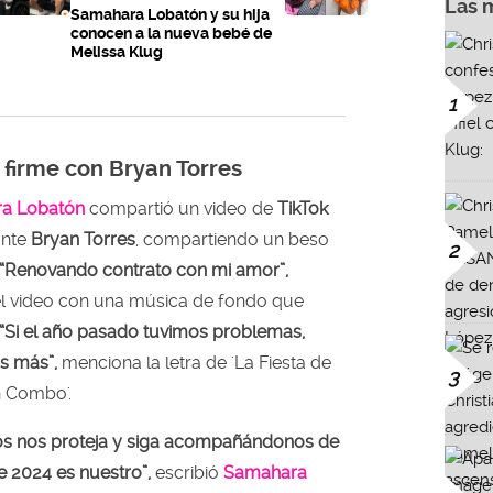
Las 
Samahara Lobatón y su hija
conocen a la nueva bebé de
Melissa Klug
1
firme con Bryan Torres
a Lobatón
compartió un video de
TikTok
ante
Bryan Torres
, compartiendo un beso
2
“Renovando contrato con mi amor”,
n el video con una música de fondo que
“Si el año pasado tuvimos problemas,
s más”,
menciona la letra de 'La Fiesta de
3
an Combo'.
ios nos proteja y siga acompañándonos de
 2024 es nuestro”,
escribió
Samahara