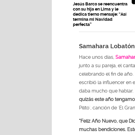
Jesús Barco se reencuentra
con su hija en Lima y le
dedica tierno mensaje: “Así
termina mi Navidad
perfecta”
Samahara Lobatón 
Hace unos días,
Samahar
junto a su pareja, el cant
celebrando el fin de año.
escribió la influencer e
daba mucho que hablar.
quizás este año tengamo
Pilito', canción de 'El Gr
“Feliz Año Nuevo, que D
muchas bendiciones. Este