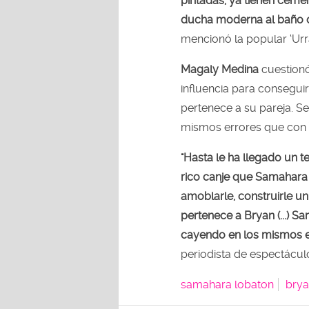
pintadas, ya tienen cemen
ducha moderna al baño de
mencionó la popular ‘Urr
Magaly Medina
cuestion
influencia para conseguir
pertenece a su pareja. Se
mismos errores que con
"Hasta le ha llegado un t
rico canje que Samahara t
amoblarle, construirle u
pertenece a Bryan (...) S
cayendo en los mismos e
periodista de espectácul
samahara lobaton
brya