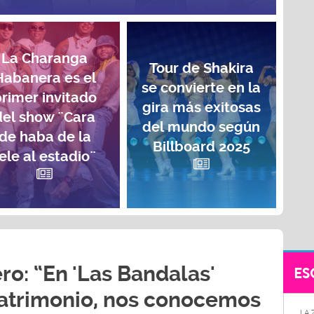
La Charanga
Tour de Shakira
Habanera es el
se convierte en la
rimer invitado
gira más exitosas
del show ¨Cara
del mundo según
de haba de la
Billboard 2025
ele al estadio¨
ro: “En 'Las Bandalas'
ES
trimonio, nos conocemos
LA 