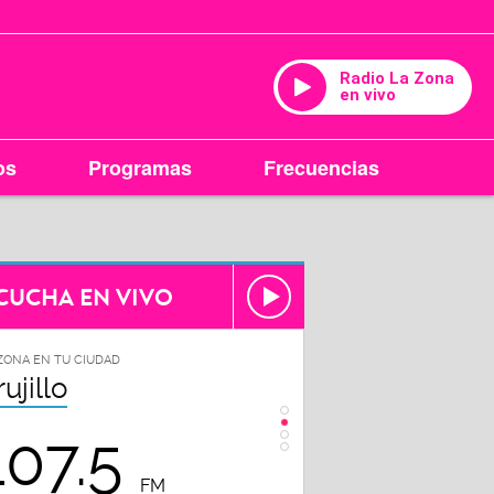
Radio La Zona
en vivo
os
Programas
Frecuencias
CUCHA EN VIVO
ZONA EN TU CIUDAD
LA ZONA EN TU CIUDAD
rujillo
Chiclayo
107.5
102.3
FM
FM