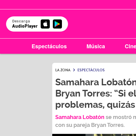
Descarga
AudioPlayer
Espectáculos
Música
Cin
LA ZONA
ESPECTÁCULOS
Samahara Lobatón
Bryan Torres: “Si 
problemas, quizás
Samahara Lobatón
se mostró m
con su pareja
Bryan Torres.