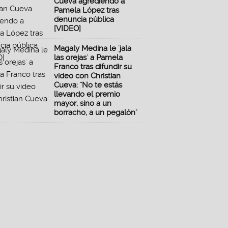
Cueva agrediendo a
Pamela López tras
denuncia pública
[VIDEO]
Magaly Medina le 'jala
las orejas' a Pamela
Franco tras difundir su
video con Christian
Cueva: "No te estás
llevando el premio
mayor, sino a un
borracho, a un pegalón"