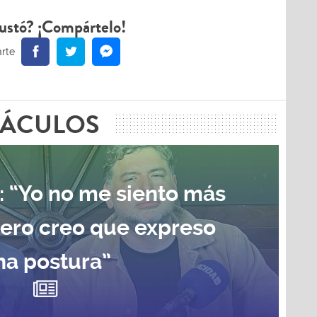
ustó? ¡Compártelo!
TÁCULOS
: “Yo no me siento más
pero creo que expreso
na postura”