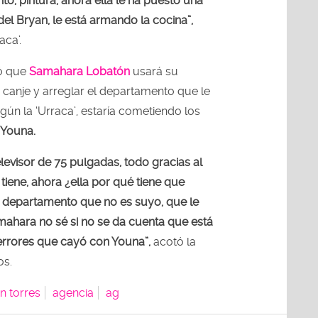
to, pintura, ahora ella le ha puesto una
l Bryan, le está armando la cocina”,
aca’.
ó que
Samahara Lobatón
usará su
 canje y arreglar el departamento que le
gún la ‘Urraca’, estaría cometiendo los
Youna.
elevisor de 75 pulgadas, todo gracias al
iene, ahora ¿ella por qué tiene que
n departamento que no es suyo, que le
amahara no sé si no se da cuenta que está
rrores que cayó con Youna”,
acotó la
os.
n torres
agencia
ag