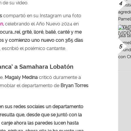
4
n de su video.
s
compartió en su Instagram una foto
ón
,
celebrando el Año Nuevo 2024 en
cura…reí, grité, lloré, bailé, canté y me
los y comienzo uno nuevo con 365 días
5
, escribió el polémico cantante.
anca’ a Samahara Lobatón
e,
Magaly Medina
criticó duramente a
moblar el departamento de
Bryan Torres
en sus redes sociales un departamento
o resulta que, desde que se juntó con la
o canje ahora las paredes lucen hasta