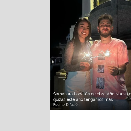
Samahara Lobatón celebra Año Nuevo co
quizás este año tengamos más”
Fuente:
Difusión