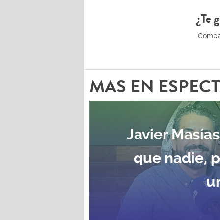
¿Te g
MAS EN ESPEC
Javier Masías
que nadie, 
u