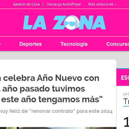
Más estaciones
Aprendo en Casa
Descarga AudioPlayer
e
Deportes
Tecnología
Concurs
 celebra Año Nuevo con
ES
el año pasado tuvimos
LA ZONA EN TU CIUDAD
LA 
 este año tengamos más”
Arequipa
T
uy feliz de “renovar contrato” para este 2024
95.9
FM