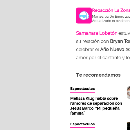
Redacción La Zon
Martes, 02 De Enero 20
Actualizado el 02 de en
Samahara Lobatón
estuv
su relación con
Bryan To
celebrar el
Año Nuevo 2
amor por el cantante y l
Te recomendamos
Espectáculos
Melissa Klug habla sobre
rumores de separación con
Jesús Barco: “Mi pequeña
familia”
Espectáculos