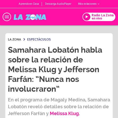
Aprendo en Casa
Descarga AudioPlayer
Más estaciones
Radio La Zona
en vivo
LA ZONA
ESPECTÁCULOS
Samahara Lobatón habla
sobre la relación de
Melissa Klug y Jefferson
Farfán: “Nunca nos
involucraron”
En el programa de
Magaly Medina, Samahara
Lobatón
reveló detalles sobre la relación de
Jefferson Farfán
y
Melissa Klug.