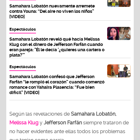
Samahara Lobatón nuevamente arremete
contra Youna: “Del aire no viven los niños”
[VIDEO]
Espectáculos
Samahara Lobatón reveló qué hacía Melissa
Klug con el dinero de Jefferson Farfán cuando
eran pareja: "Él le decía '¿quieres una cartera o
plata?'"
Espectáculos
Samahara Lobatón confesó que Jefferson
Farfán “le rompió el corazón” cuando comenzó
romance con Yahaira Plasencia: “Fue bien
difícil” [VIDEO]
Según las revelaciones de
Samahara Lobatón,
Melissa Klug
y
Jefferson Farfán
siempre trataron de
no hacer evidentes ante ellas todos los problemas