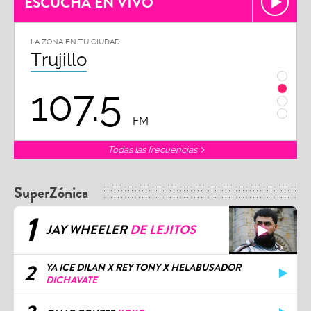
ESCUCHA EN VIVO
LA ZONA EN TU CIUDAD
LA ZON
Trujillo
Chi
107.5
1
FM
Todas las frecuencias
SuperZónica
1
JAY WHEELER
DE LEJITOS
2
YA ICE DILAN X REY TONY X HELABUSADOR
DICHAVATE