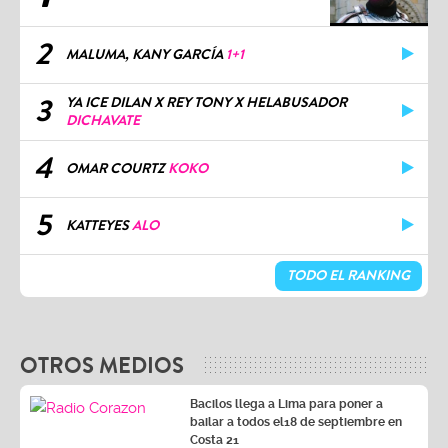
2
MALUMA, KANY GARCÍA
1+1
3
YA ICE DILAN X REY TONY X HELABUSADOR
DICHAVATE
4
OMAR COURTZ
KOKO
5
KATTEYES
ALO
TODO EL RANKING
OTROS MEDIOS
Bacilos llega a Lima para poner a
bailar a todos el18 de septiembre en
Costa 21
Vía Corazón