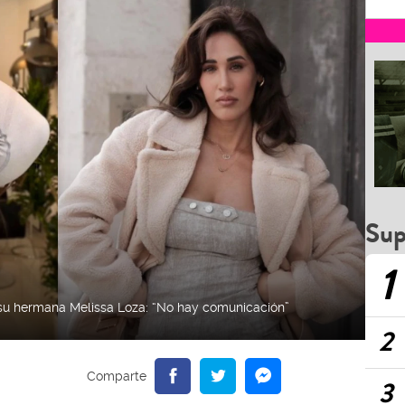
Sup
1
su hermana Melissa Loza: “No hay comunicación”
2
3