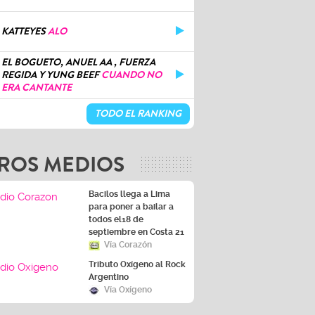
KATTEYES
ALO
EL BOGUETO, ANUEL AA , FUERZA
REGIDA Y YUNG BEEF
CUANDO NO
ERA CANTANTE
TODO EL RANKING
ROS MEDIOS
Bacilos llega a Lima
para poner a bailar a
todos el18 de
septiembre en Costa 21
Vía Corazón
Tributo Oxígeno al Rock
Argentino
Vía Oxígeno