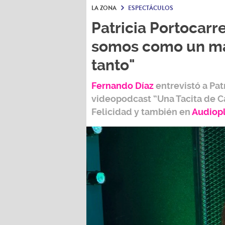
LA ZONA
ESPECTÁCULOS
Patricia Portocarre
somos como un ma
tanto"
Fernando Díaz
entrevistó a
Pat
videopodcast
“Una Tacita de C
Felicidad
y también e
n
Audiop