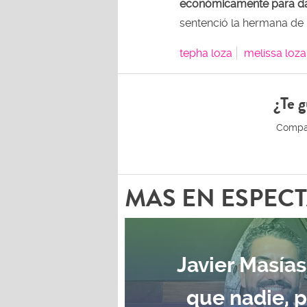
económicamente para darl
sentenció la hermana de
tepha loza
melissa loza
¿Te g
MAS EN ESPEC
Javier Masías
que nadie, 