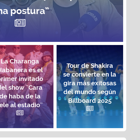
na postura”
La Charanga
Tour de Shakira
Habanera es el
se convierte en la
rimer invitado
gira más exitosas
del show ¨Cara
del mundo según
de haba de la
Billboard 2025
ele al estadio¨