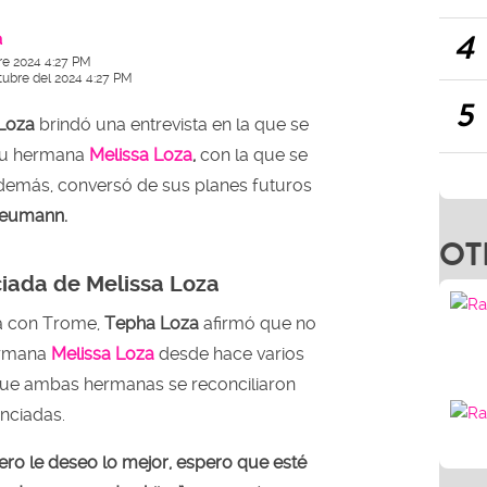
4
a
re 2024 4:27 PM
tubre del 2024 4:27 PM
5
Loza
brindó una entrevista en la que se
 su hermana
Melissa Loza
,
con la que se
Además, conversó de sus planes futuros
Neumann.
OT
iada de Melissa Loza
ta con Trome,
Tepha Loza
afirmó que no
ermana
Melissa Loza
desde hace varios
que ambas hermanas se reconciliaron
anciadas.
ro le deseo lo mejor, espero que esté