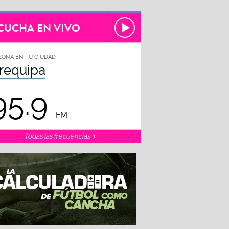
CUCHA EN VIVO
ZONA EN TU CIUDAD
requipa
95.9
FM
Todas las frecuencias