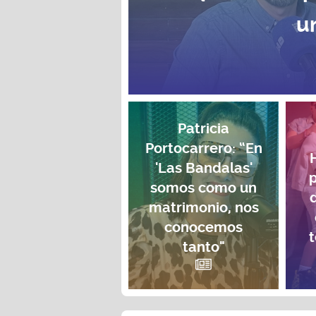
u
Patricia
Portocarrero: “En
'Las Bandalas'
p
somos como un
matrimonio, nos
conocemos
t
tanto"