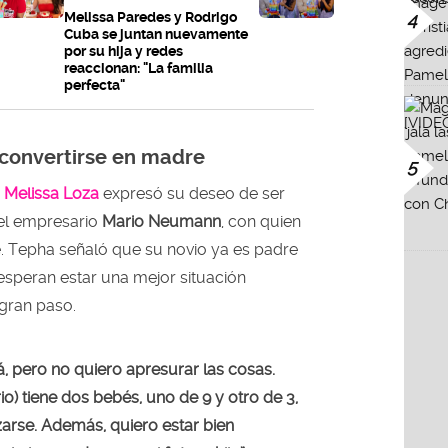
Melissa Paredes y Rodrigo
4
Cuba se juntan nuevamente
por su hija y redes
reaccionan: "La familia
perfecta"
convertirse en madre
5
e
Melissa Loza
expresó su deseo de ser
 el empresario
Mario Neumann
, con quien
le. Tepha señaló que su novio ya es padre
 esperan estar una mejor situación
gran paso.
 pero no quiero apresurar las cosas.
io) tiene dos bebés, uno de 9 y otro de 3,
izarse. Además, quiero estar bien