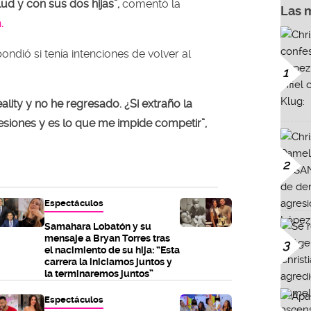
lud y con sus dos hijas”,
comentó la
Las 
.
ondió si tenía intenciones de volver al
1
ality y no he regresado. ¿Si extraño la
siones y es lo que me impide competir”,
2
Espectáculos
Samahara Lobatón y su
mensaje a Bryan Torres tras
3
el nacimiento de su hija: “Esta
carrera la iniciamos juntos y
la terminaremos juntos”
Espectáculos