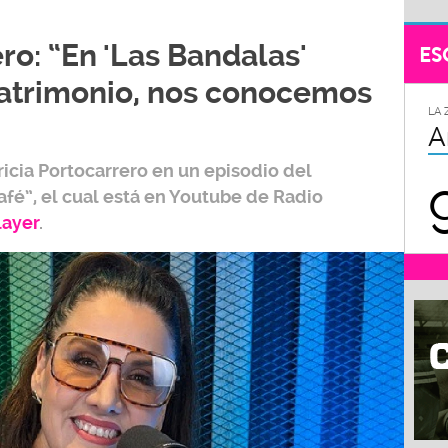
ro: “En 'Las Bandalas'
ES
trimonio, nos conocemos
LA 
A
ricia Portocarrero
en un episodio del
afé”,
el cual está en Youtube de
Radio
layer
.