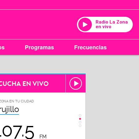
Radio La Zona
en vivo
os
Programas
Frecuencias
CUCHA EN VIVO
ZONA EN TU CIUDAD
LA ZONA EN TU CIUDAD
rujillo
Chiclayo
107.5
102.3
FM
FM