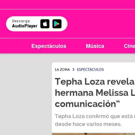
Descarga
AudioPlayer
Espectáculos
Música
Cin
LA ZONA
ESPECTÁCULOS
Tepha Loza revela
hermana Melissa L
comunicación”
Tepha Loza
confirmó que está
desde hace varios meses.