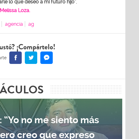
e lo que deseo a mi futuro hijo”
,
Melissa Loza.
agencia
ag
ustó? ¡Compártelo!
TÁCULOS
: “Yo no me siento más
pero creo que expreso