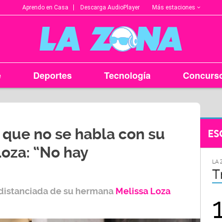
Más estaciones
Aprendo en Casa
Descarga AudioPlayer
e
Deportes
Tecnología
Concurs
 que no se habla con su
ES
oza: “No hay
LA ZONA EN TU CIUDAD
LA 
Arequipa
T
 distanciada de su hermana
Melissa Loza
95.9
FM