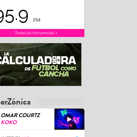
95.9
FM
Todas las frecuencias
erZónica
OMAR COURTZ
KOKO