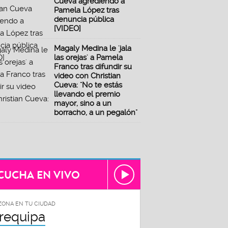
Cueva agrediendo a
Pamela López tras
denuncia pública
[VIDEO]
Magaly Medina le 'jala
las orejas' a Pamela
Franco tras difundir su
video con Christian
Cueva: "No te estás
llevando el premio
mayor, sino a un
borracho, a un pegalón"
CUCHA EN VIVO
ZONA EN TU CIUDAD
requipa