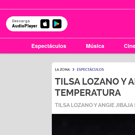
Descarga
AudioPlayer
Espectáculos
Música
Cin
LA ZONA
ESPECTÁCULOS
TILSA LOZANO Y A
TEMPERATURA
TILSA LOZANO Y ANGIE JIBAJ