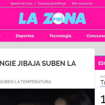
Más estaciones
Aprendo en Casa
Descarga AudioPlayer
e
Deportes
Tecnología
Concurs
NGIE JIBAJA SUBEN LA
ES
LA ZONA EN TU CIUDAD
LA 
Arequipa
T
A SUBEN LA TEMPERATURA
95.9
FM