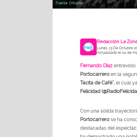
Fuente:
Difusión
Redacción La Zon
Lunes, 13 De Octubre 2
Actualizado el 04 de m
Fernando Díaz
entrevistó
Portocarrero
en la segu
Tacita de Café”,
el cual y
Felicidad (@RadioFelici
Con una sólida trayectoria
Portocarrero
se ha conso
destacadas del espectác
ha demostrado una notabl