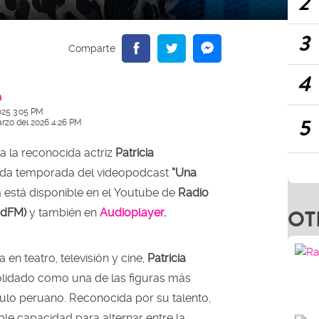
2
3
4
a
025 3:05 PM
5
arzo del 2026 4:26 PM
 a la reconocida actriz
Patricia
nda temporada del videopodcast
“Una
a está disponible en el Youtube de
Radio
OT
dadFM)
y también en
Audioplayer
.
 en teatro, televisión y cine,
Patricia
lidado como una de las figuras más
ulo peruano. Reconocida por su talento,
e capacidad para alternar entre la