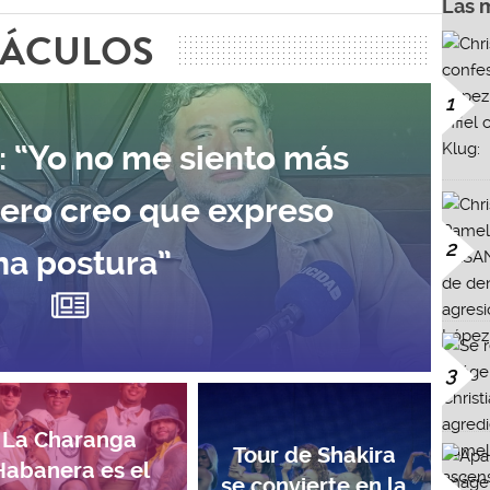
Las 
TÁCULOS
1
: “Yo no me siento más
pero creo que expreso
2
na postura”
3
La Charanga
Tour de Shakira
Habanera es el
se convierte en la