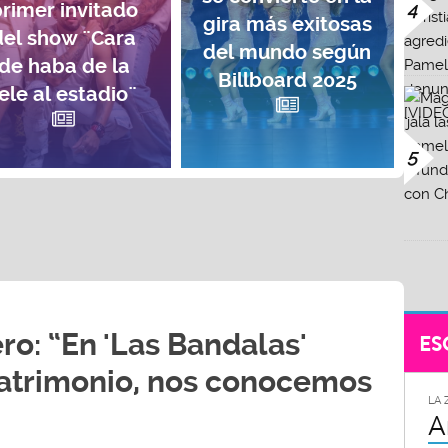
rimer invitado
4
gira más exitosas
del show ¨Cara
del mundo según
de haba de la
Billboard 2025
ele al estadio¨
5
ro: “En 'Las Bandalas'
ES
trimonio, nos conocemos
LA 
A