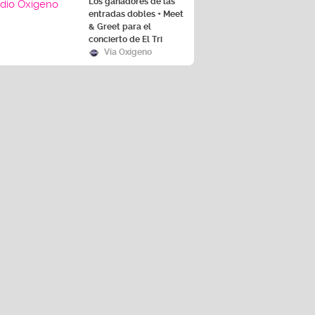
Los ganadores de las
entradas dobles + Meet
& Greet para el
concierto de El Tri
Vía Oxígeno