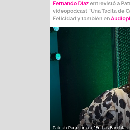
Fernando Díaz
entrevistó a
Pat
videopodcast
“Una Tacita de C
Felicidad
y también e
n
Audiop
Patricia Portocarrero: “En 'Las Bandala