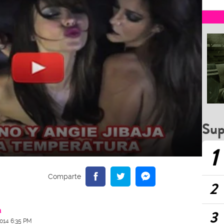
Sup
1
2
a
3
2014 6:35 PM