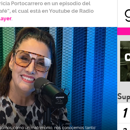
ricia Portocarrero
en un episodio del
afé”,
el cual está en Youtube de
Radio
layer
.
Sup
1
s' somos como un matrimonio, nos conocemos tanto"