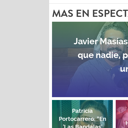
MAS EN ESPEC
Javier Masías
que nadie, 
u
Patricia
Portocarrero: “En
'Las Bandalas'