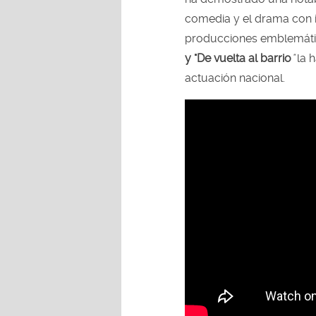
comedia y el drama con i
producciones emblemáti
y "De vuelta al barrio
"
la h
actuación nacional.