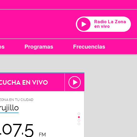
Radio La Zona
en vivo
os
Programas
Frecuencias
CUCHA EN VIVO
ZONA EN TU CIUDAD
LA ZONA EN TU CIUDAD
rujillo
Chiclayo
107.5
102.3
FM
FM