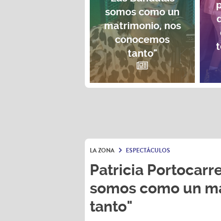
p
somos como un
matrimonio, nos
conocemos
t
tanto"
LA ZONA
ESPECTÁCULOS
Patricia Portocarre
somos como un ma
tanto"