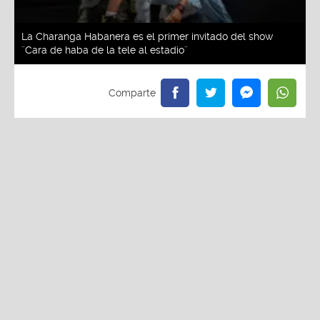
La Charanga Habanera es el primer invitado del show
¨Cara de haba de la tele al estadio¨
Redacción La Zona
Viernes, 30 De Mayo 2025 3:01 PM
Actualizado el 30 de mayo del 2025 3:06 PM
La Charanga Habanera es el primer invitado del
show ¨Cara de haba de la tele al estadio¨
Entradas a precio general ya se encuentran a la
venta en Teleticket