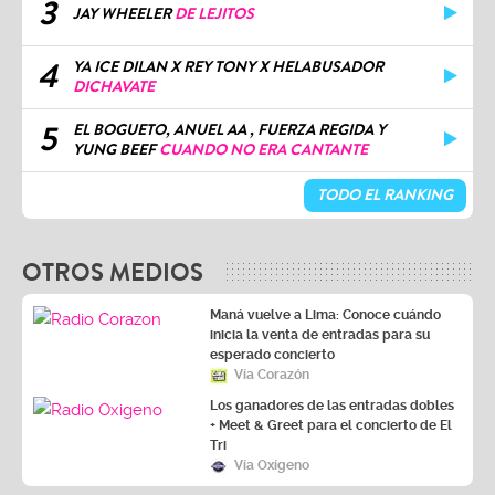
3
JAY WHEELER
DE LEJITOS
4
YA ICE DILAN X REY TONY X HELABUSADOR
DICHAVATE
5
EL BOGUETO, ANUEL AA , FUERZA REGIDA Y
YUNG BEEF
CUANDO NO ERA CANTANTE
TODO EL RANKING
OTROS MEDIOS
Maná vuelve a Lima: Conoce cuándo
inicia la venta de entradas para su
esperado concierto
Vía Corazón
Los ganadores de las entradas dobles
+ Meet & Greet para el concierto de El
Tri
Vía Oxígeno