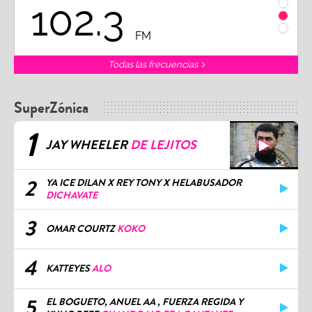
98.7
M
FM
Todas las frecuencias
SuperZónica
1
JAY WHEELER
DE LEJITOS
2
YA ICE DILAN X REY TONY X HELABUSADOR
DICHAVATE
3
OMAR COURTZ
KOKO
4
KATTEYES
ALO
5
EL BOGUETO, ANUEL AA , FUERZA REGIDA Y