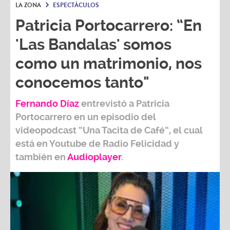
LA ZONA
ESPECTÁCULOS
Patricia Portocarrero: “En
'Las Bandalas' somos
como un matrimonio, nos
conocemos tanto"
Fernando Díaz
entrevistó a
Patricia
Portocarrero
en un episodio del
videopodcast
“Una Tacita de Café”,
el cual
está en Youtube de
Radio Felicidad
y
también e
n
Audioplayer
.