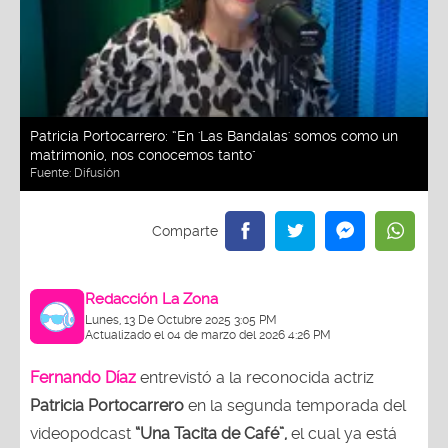
Patricia Portocarrero: “En 'Las Bandalas' somos como un
matrimonio, nos conocemos tanto"
Fuente:
Difusión
Redacción La Zona
Lunes, 13 De Octubre 2025 3:05 PM
Actualizado el 04 de marzo del 2026 4:26 PM
Fernando Díaz
entrevistó a la reconocida actriz
Patricia Portocarrero
en la segunda temporada del
videopodcast
“Una Tacita de Café”,
el cual ya está