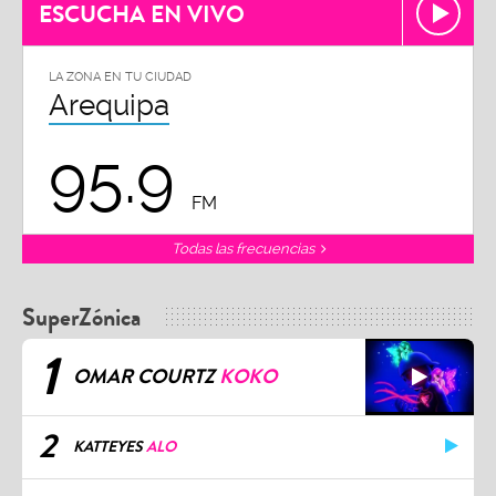
ESCUCHA EN VIVO
LA ZONA EN TU CIUDAD
Arequipa
95.9
FM
Todas las frecuencias
SuperZónica
1
OMAR COURTZ
KOKO
2
KATTEYES
ALO