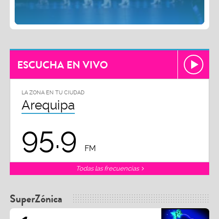
ESCUCHA EN VIVO
LA ZONA EN TU CIUDAD
Arequipa
95.9
FM
Todas las frecuencias
SuperZónica
1
OMAR COURTZ
KOKO