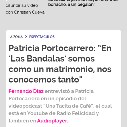
borracho, a un pegalón"
LA ZONA
ESPECTÁCULOS
Patricia Portocarrero: “En
'Las Bandalas' somos
como un matrimonio, nos
conocemos tanto"
Fernando Díaz
entrevistó a
Patricia
Portocarrero
en un episodio del
videopodcast
“Una Tacita de Café”,
el cual
está en Youtube de
Radio Felicidad
y
también e
n
Audioplayer
.