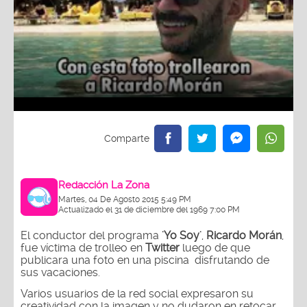
Redacción La Zona
Martes, 04 De Agosto 2015 5:49 PM
Actualizado el 31 de diciembre del 1969 7:00 PM
El conductor del programa
'Yo Soy'
,
Ricardo Morán
,
fue víctima de trolleo en
Twitter
luego de que
publicara una foto en una piscina disfrutando de
sus vacaciones.
Varios usuarios de la red social expresaron su
creatividad con la imagen y no dudaron en retocar