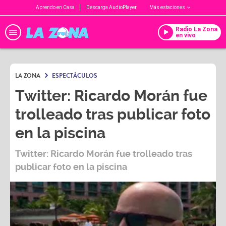
Aprendo en Casa
Descarga AudioPlayer
Más estaciones
Radio La Zona
en vivo
LA ZONA
ESPECTÁCULOS
Twitter: Ricardo Morán fue
trolleado tras publicar foto
en la piscina
Twitter: Ricardo Morán fue trolleado tras
publicar foto en la piscina