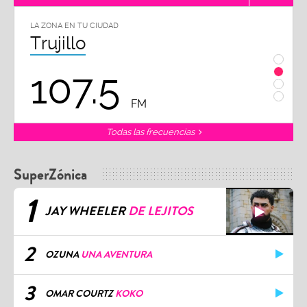
LA ZONA EN TU CIUDAD
Chiclayo
102.3
FM
Todas las frecuencias
SuperZónica
1
JAY WHEELER
DE LEJITOS
2
OZUNA
UNA AVENTURA
3
OMAR COURTZ
KOKO