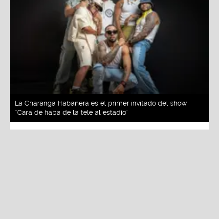
La Charanga Habanera es el primer invitado del show
¨Cara de haba de la tele al estadio¨
Redacción La Zona
Viernes, 30 De Mayo 2025 3:01 PM
Actualizado el 30 de mayo del 2025 3:06 PM
La Charanga Habanera es el primer invitado del
show ¨Cara de haba de la tele al estadio¨