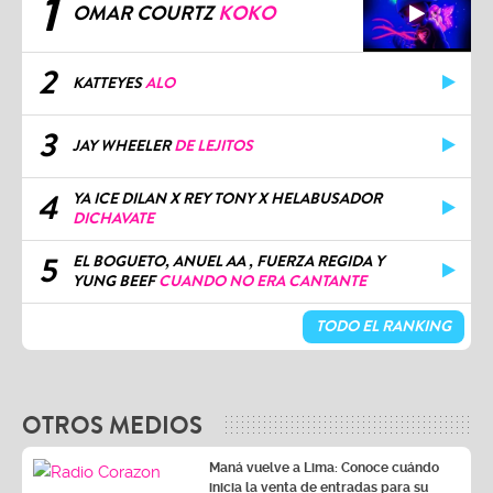
2
KATTEYES
ALO
3
JAY WHEELER
DE LEJITOS
4
YA ICE DILAN X REY TONY X HELABUSADOR
DICHAVATE
5
EL BOGUETO, ANUEL AA , FUERZA REGIDA Y
YUNG BEEF
CUANDO NO ERA CANTANTE
TODO EL RANKING
OTROS MEDIOS
Maná vuelve a Lima: Conoce cuándo
inicia la venta de entradas para su
esperado concierto
Vía Corazón