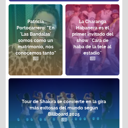
Patricia
La Charanga
Portocarrero: “En
Habanera es el
'Las Bandalas'
primer invitado del
somos como un
show ¨Cara de
matrimonio, nos
haba de la tele al
conocemos tanto"
estadio¨
Tour de Shakira se convierte en la gira
más exitosas del mundo según
Billboard 2025