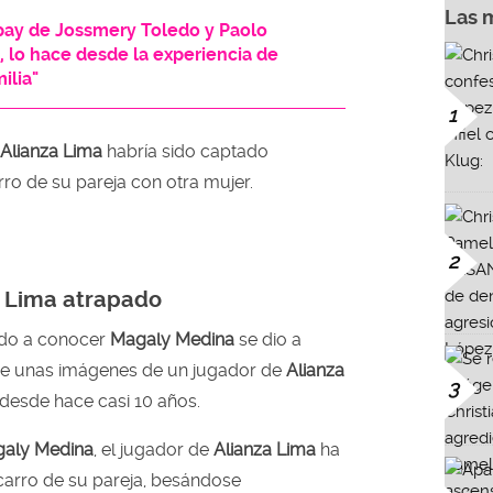
Las 
ay de Jossmery Toledo y Paolo
, lo hace desde la experiencia de
ilia"
1
Alianza Lima
habría sido captado
ro de su pareja con otra mujer.
2
a Lima atrapado
ado a conocer
Magaly Medina
se dio a
 de unas imágenes de un jugador de
Alianza
3
a desde hace casi 10 años.
aly Medina
, el jugador de
Alianza Lima
ha
carro de su pareja, besándose