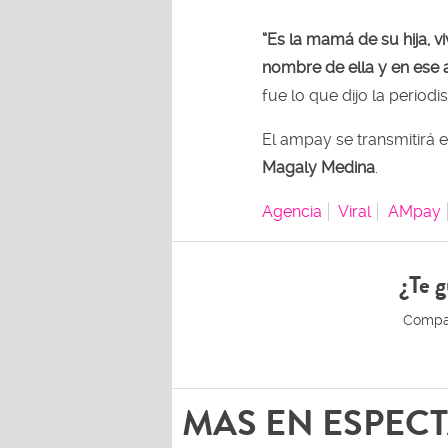
“Es la mamá de su hija, v
nombre de ella y en ese a
fue lo que dijo la period
El ampay se transmitirá e
Magaly Medina
.
Agencia
Viral
AMpay
¿Te g
MAS EN ESPEC