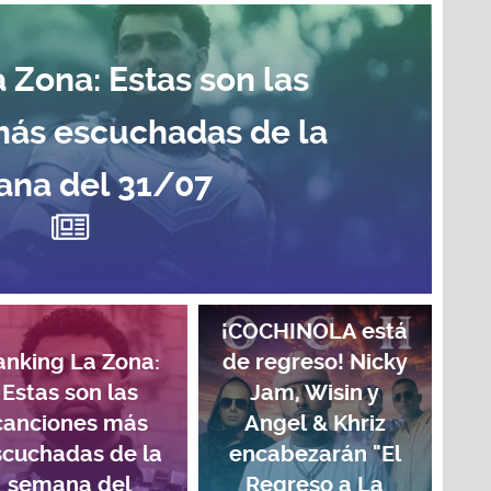
 Zona: Estas son las
más escuchadas de la
na del 31/07
¡COCHINOLA está
anking La Zona:
de regreso! Nicky
Estas son las
Jam, Wisin y
canciones más
Angel & Khriz
scuchadas de la
encabezarán "El
semana del
Regreso a La