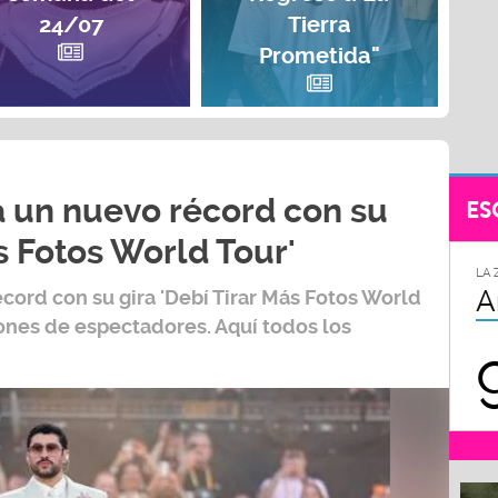
24/07
Tierra
Prometida"
 un nuevo récord con su
ES
s Fotos World Tour'
LA 
A
écord con su gira
'Debí Tirar Más Fotos World
lones de espectadores. Aquí todos los