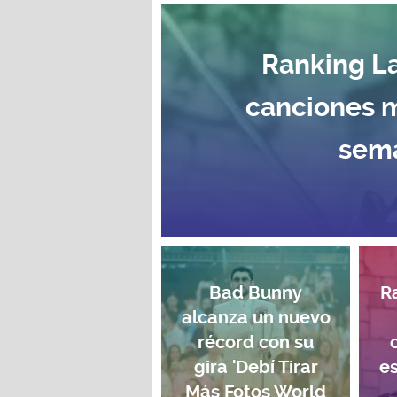
Ranking La
canciones 
sema
Bad Bunny
R
alcanza un nuevo
récord con su
gira 'Debí Tirar
e
Más Fotos World