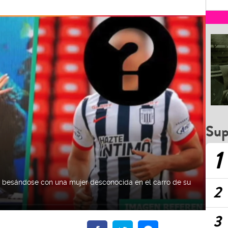
Sup
1
 besándose con una mujer desconocida en el carro de su
2
3