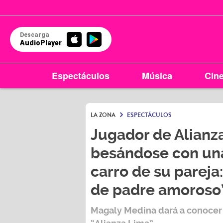
Descarga
AudioPlayer
Espectáculos
Música
Cin
LA ZONA
ESPECTÁCULOS
Jugador de Alianz
besándose con una
carro de su pareja
de padre amoroso
Magaly Medina
dará a conocer