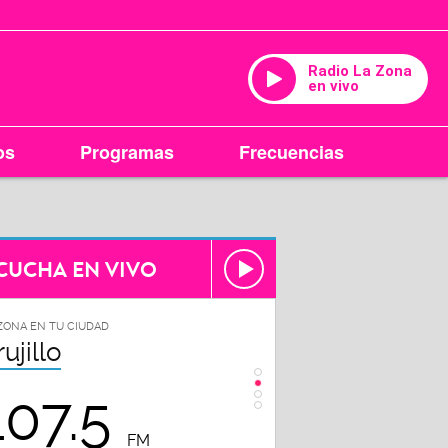
Radio La Zona
en vivo
os
Programas
Frecuencias
CUCHA EN VIVO
ZONA EN TU CIUDAD
LA ZONA EN TU CIUDAD
rujillo
Chiclayo
107.5
102.3
FM
FM