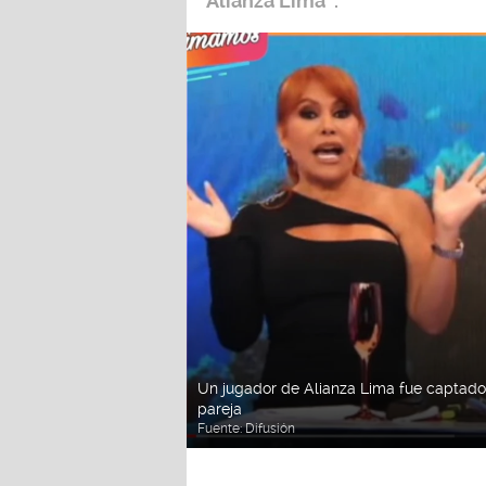
“Alianza Lima”
.
Un jugador de Alianza Lima fue captado
pareja
Fuente:
Difusión