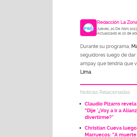
Redacción La Zon
Jueves, 20 De Abril 2023
Actualizado el 20 de abr
Durante su programa,
Ma
seguidores luego de dar
ampay que tendría que 
Lima
.
Noticias Relacionadas
Claudio Pizarro revela
“Dije '¿Voy a ir a Ali
divertirme?”
Christian Cueva luego
Marruecos: “A muerte