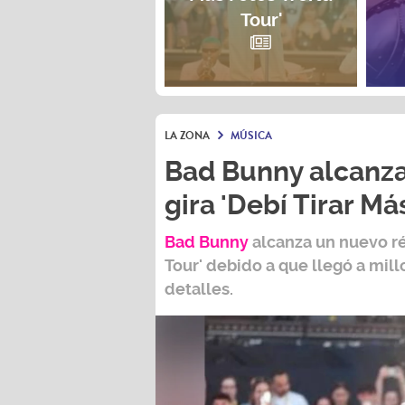
Tour'
LA ZONA
MÚSICA
Bad Bunny alcanza
gira 'Debí Tirar Má
Bad Bunny
alcanza un nuevo r
Tour
' debido a que llegó a mil
detalles.