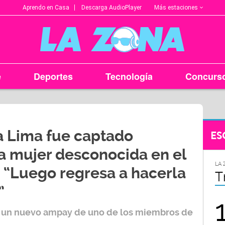
Más estaciones
Aprendo en Casa
Descarga AudioPlayer
e
Deportes
Tecnología
Concurs
a Lima fue captado
ES
 mujer desconocida en el
LA ZONA EN TU CIUDAD
LA 
: “Luego regresa a hacerla
Arequipa
T
”
95.9
 un nuevo ampay de uno de los miembros de
FM