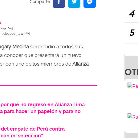
4
a
5
 1:11 PM
il del 2023 1:11 PM
galy Medina
sorprendió a todos sus
 a conocer que presentará un nuevo
ver con uno de los miembros de
Alianza
OT
 por qué no regresó en Alianza Lima:
anza para hacer un papelón y para no
 del empate de Perú contra
 con mi selección”