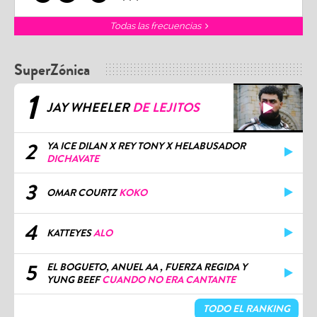
Todas las frecuencias
SuperZónica
1
JAY WHEELER
DE LEJITOS
2
YA ICE DILAN X REY TONY X HELABUSADOR
DICHAVATE
3
OMAR COURTZ
KOKO
4
KATTEYES
ALO
5
EL BOGUETO, ANUEL AA , FUERZA REGIDA Y
YUNG BEEF
CUANDO NO ERA CANTANTE
TODO EL RANKING