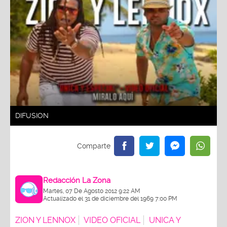
DIFUSION
Redacción La Zona
Martes, 07 De Agosto 2012 9:22 AM
Actualizado el 31 de diciembre del 1969 7:00 PM
ZION Y LENNOX
VIDEO OFICIAL
UNICA Y