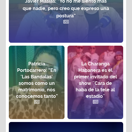
Javier Masías: “Yo no me siento más
que nadie, pero creo que expreso una
postura”
Patricia
La Charanga
Portocarrero: “En
Habanera es el
'Las Bandalas'
primer invitado del
somos como un
show ¨Cara de
matrimonio, nos
haba de la tele al
conocemos tanto"
estadio¨