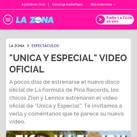
Aprendo en Casa
Descarga AudioPlayer
Más estaciones
Radio La Zona
en vivo
LA ZONA
ESPECTÁCULOS
"UNICA Y ESPECIAL" VIDEO
OFICIAL
A pocos días de estrenarse el nuevo disco
oficial de La Formula de Pina Records, los
chicos Zion y Lennox estrenaron el video
oficial de "Unica y Especial". Te invitamos a
verla y coméntanos que te parece su nuevo
video.