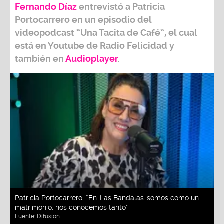
Fernando Díaz
entrevistó a
Patricia
Portocarrero
en un episodio del
videopodcast
“Una Tacita de Café”,
el cual
está en Youtube de
Radio Felicidad
y
también e
n
Audioplayer
.
Patricia Portocarrero: “En 'Las Bandalas' somos como un
matrimonio, nos conocemos tanto"
Fuente:
Difusión