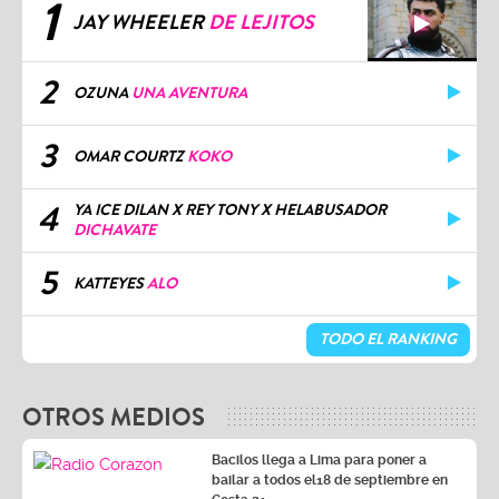
1
JAY WHEELER
DE LEJITOS
2
OZUNA
UNA AVENTURA
3
OMAR COURTZ
KOKO
4
YA ICE DILAN X REY TONY X HELABUSADOR
DICHAVATE
5
KATTEYES
ALO
TODO EL RANKING
OTROS MEDIOS
Bacilos llega a Lima para poner a
bailar a todos el18 de septiembre en