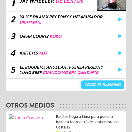
1
JAY WHEELER
DE LEJITOS
2
YA ICE DILAN X REY TONY X HELABUSADOR
DICHAVATE
3
OMAR COURTZ
KOKO
4
KATTEYES
ALO
5
EL BOGUETO, ANUEL AA , FUERZA REGIDA Y
YUNG BEEF
CUANDO NO ERA CANTANTE
TODO EL RANKING
OTROS MEDIOS
Bacilos llega a Lima para poner a
bailar a todos el18 de septiembre en
Costa 21