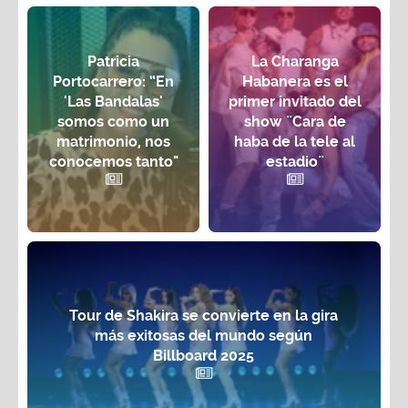
Patricia
La Charanga
Portocarrero: “En
Habanera es el
'Las Bandalas'
primer invitado del
somos como un
show ¨Cara de
matrimonio, nos
haba de la tele al
conocemos tanto"
estadio¨
Tour de Shakira se convierte en la gira
más exitosas del mundo según
Billboard 2025