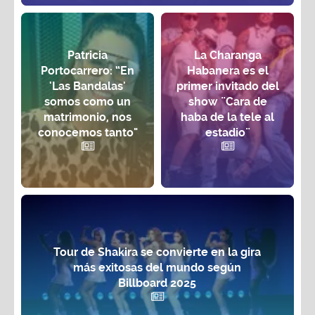
Patricia
La Charanga
Portocarrero: “En
Habanera es el
'Las Bandalas'
primer invitado del
somos como un
show ¨Cara de
matrimonio, nos
haba de la tele al
conocemos tanto"
estadio¨
Tour de Shakira se convierte en la gira
más exitosas del mundo según
Billboard 2025