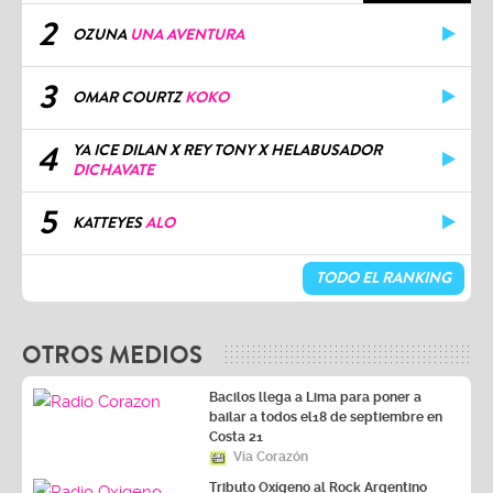
2
OZUNA
UNA AVENTURA
3
OMAR COURTZ
KOKO
4
YA ICE DILAN X REY TONY X HELABUSADOR
DICHAVATE
5
KATTEYES
ALO
TODO EL RANKING
OTROS MEDIOS
Bacilos llega a Lima para poner a
bailar a todos el18 de septiembre en
Costa 21
Vía Corazón
Tributo Oxígeno al Rock Argentino