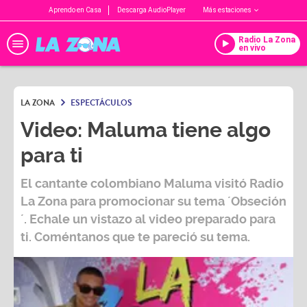
Aprendo en Casa
Descarga AudioPlayer
Más estaciones
Radio La Zona
en vivo
LA ZONA
ESPECTÁCULOS
Video: Maluma tiene algo
para ti
El cantante colombiano Maluma visitó Radio
La Zona para promocionar su tema ´Obseción
´. Echale un vistazo al video preparado para
ti. Coméntanos que te pareció su tema.