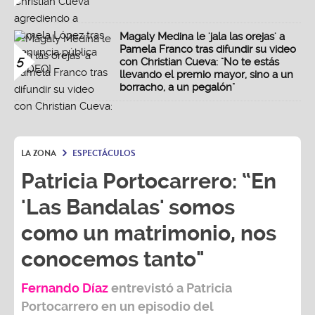
Magaly Medina le 'jala las orejas' a
Pamela Franco tras difundir su video
5
con Christian Cueva: "No te estás
llevando el premio mayor, sino a un
borracho, a un pegalón"
LA ZONA
ESPECTÁCULOS
Patricia Portocarrero: “En
'Las Bandalas' somos
como un matrimonio, nos
conocemos tanto"
Fernando Díaz
entrevistó a
Patricia
Portocarrero
en un episodio del