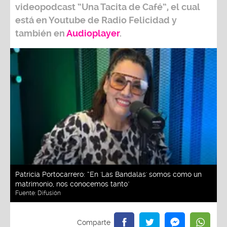
videopodcast
“Una Tacita de Café”,
el cual
está en Youtube de
Radio Felicidad
y
también e
n
Audioplayer
.
Patricia Portocarrero: “En 'Las Bandalas' somos como un
matrimonio, nos conocemos tanto"
Fuente:
Difusión