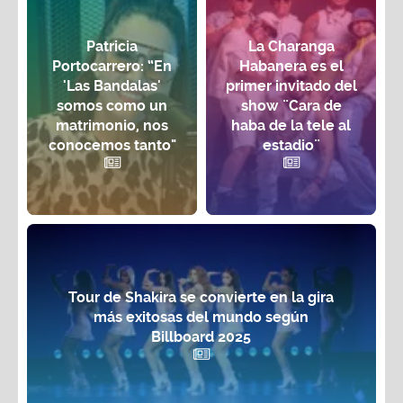
Patricia
La Charanga
Portocarrero: “En
Habanera es el
'Las Bandalas'
primer invitado del
somos como un
show ¨Cara de
matrimonio, nos
haba de la tele al
conocemos tanto"
estadio¨
Tour de Shakira se convierte en la gira
más exitosas del mundo según
Billboard 2025