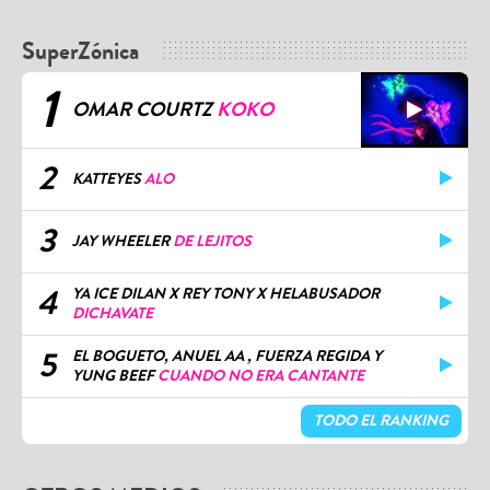
SuperZónica
1
OMAR COURTZ
KOKO
2
KATTEYES
ALO
3
JAY WHEELER
DE LEJITOS
4
YA ICE DILAN X REY TONY X HELABUSADOR
DICHAVATE
5
EL BOGUETO, ANUEL AA , FUERZA REGIDA Y
YUNG BEEF
CUANDO NO ERA CANTANTE
TODO EL RANKING