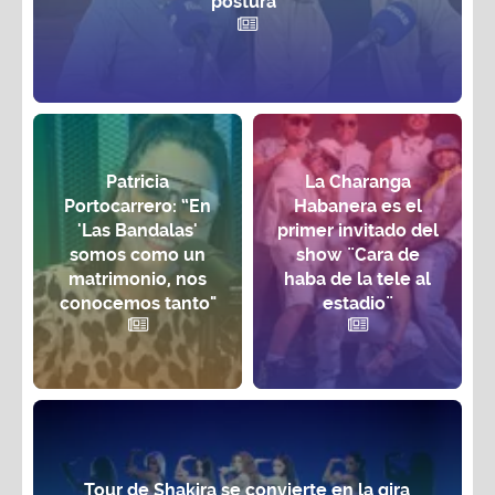
postura”
Patricia
La Charanga
Portocarrero: “En
Habanera es el
'Las Bandalas'
primer invitado del
somos como un
show ¨Cara de
matrimonio, nos
haba de la tele al
conocemos tanto"
estadio¨
Tour de Shakira se convierte en la gira