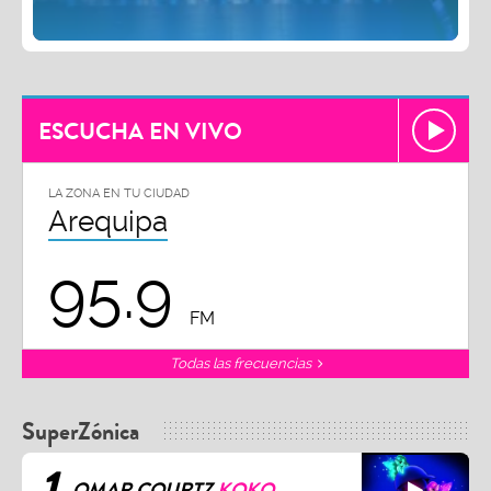
ESCUCHA EN VIVO
LA ZONA EN TU CIUDAD
Arequipa
95.9
FM
Todas las frecuencias
SuperZónica
1
OMAR COURTZ
KOKO