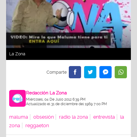
La Zona
Redacción La Zona
Miércoles, 04 De Julio 2012 6:39 PM
Actualizado el 31 de diciembre del 1969 7:00 PM
maluma
obsesión
radio la zona
entrevista
la
zona
reggaeton