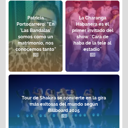
Patricia
La Charanga
Portocarrero: “En
Habanera es el
'Las Bandalas'
primer invitado del
somos como un
show ¨Cara de
matrimonio, nos
haba de la tele al
conocemos tanto"
estadio¨
Tour de Shakira se convierte en la gira
más exitosas del mundo según
Billboard 2025