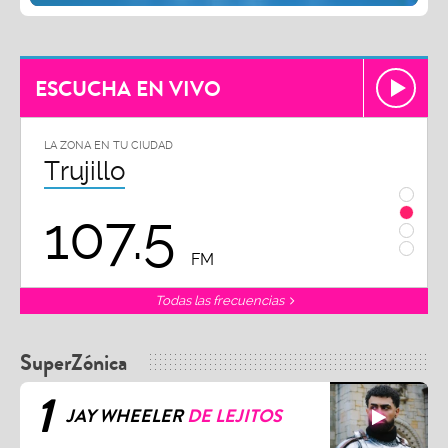
ESCUCHA EN VIVO
LA ZONA EN TU CIUDAD
LA ZON
Chiclayo
Piu
102.3
9
FM
Todas las frecuencias
SuperZónica
1
JAY WHEELER
DE LEJITOS