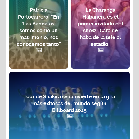
Patricia
La Charanga
Portocarrero: “En
Habanera es el
'Las Bandalas'
primer invitado del
somos como un
show ¨Cara de
matrimonio, nos
haba de la tele al
conocemos tanto"
estadio¨
Tour de Shakira se convierte en la gira
más exitosas del mundo según
Billboard 2025