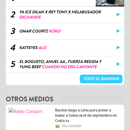
2
YA ICE DILAN X REY TONY X HELABUSADOR
DICHAVATE
3
OMAR COURTZ
KOKO
4
KATTEYES
ALO
5
EL BOGUETO, ANUEL AA , FUERZA REGIDA Y
YUNG BEEF
CUANDO NO ERA CANTANTE
TODO EL RANKING
OTROS MEDIOS
Bacilos llega a Lima para poner a
bailar a todos el18 de septiembre en
Costa 21
Vía Corazón