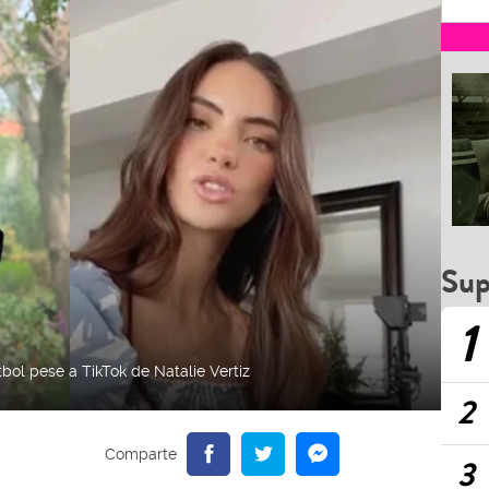
Sup
1
bol pese a TikTok de Natalie Vertiz
2
3