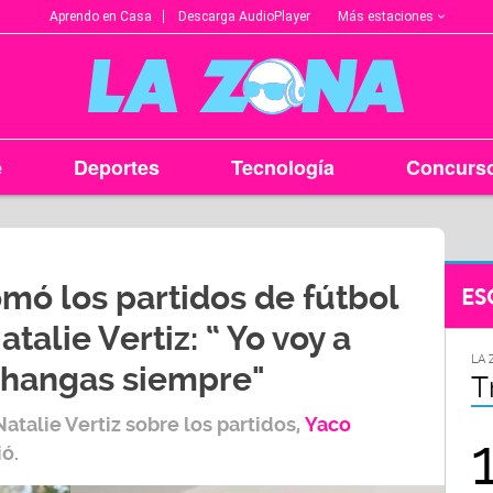
Más estaciones
Aprendo en Casa
Descarga AudioPlayer
e
Deportes
Tecnología
Concurs
mó los partidos de fútbol
ES
talie Vertiz: “ Yo voy a
LA ZONA EN TU CIUDAD
LA 
changas siempre"
Arequipa
T
atalie Vertiz
sobre los partidos,
Yaco
95.9
ó.
FM