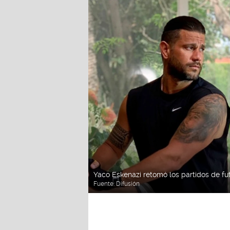
Yaco Eskenazi retomó los partidos de fut
Fuente:
Difusión