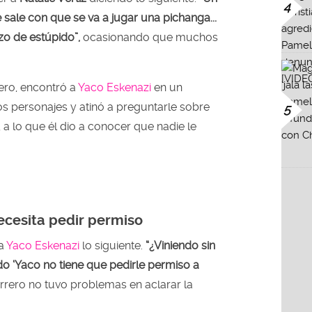
4
 sale con que se va a jugar una pichanga...
o de estúpido”,
ocasionando que muchos
tero, encontró a
Yaco Eskenazi
en un
ros personajes y atinó a preguntarle sobre
5
 a lo que él dio a conocer que nadie le
ecesita pedir permiso
 a
Yaco Eskenazi
lo siguiente.
“¿Viniendo sin
o ‘Yaco no tiene que pedirle permiso a
rrero no tuvo problemas en aclarar la