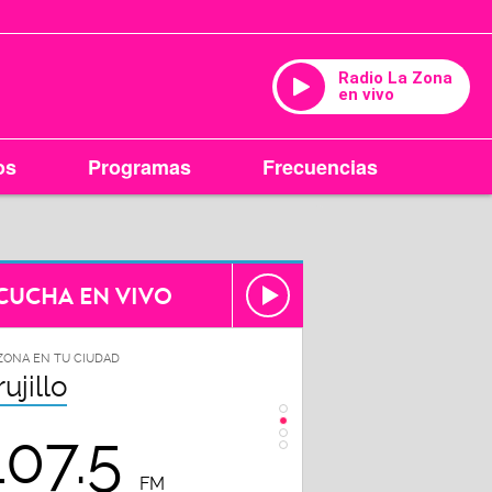
Radio La Zona
en vivo
os
Programas
Frecuencias
CUCHA EN VIVO
ZONA EN TU CIUDAD
LA ZONA EN TU CIUDAD
rujillo
Chiclayo
107.5
102.3
FM
FM