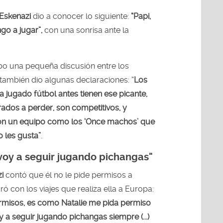
Eskenazi
dio a conocer lo siguiente:
“Papi,
ngo a jugar”,
con una sonrisa ante la
bo una pequeña discusión entre los
también dio algunas declaraciones: “
Los
 jugado fútbol antes tienen ese picante,
ados a perder, son competitivos, y
on un equipo como los ‘Once machos’ que
o les gusta”
.
 voy a seguir jugando pichangas"
i
contó que él no le pide permisos a
ró con los viajes que realiza ella a Europa:
ermisos, es como Natalie me pida permiso
voy a seguir jugando pichangas siempre (...)