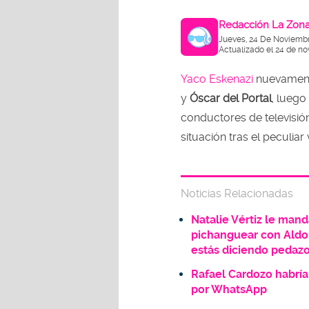
Redacción La Zon
Jueves, 24 De Noviembr
Actualizado el 24 de no
Yaco Eskenazi
nuevamente
y
Óscar del Portal
, luego
conductores de televisión
situación tras el peculia
Noticias Relacionadas
Natalie Vértiz le mand
pichanguear con Aldo 
estás diciendo pedazo
Rafael Cardozo habría
por WhatsApp