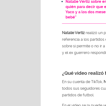
Natalie Vértiz sobre 
quién para decir que 
Yaco y a los dos mes
bebé"
Natalie Vertiz
realizó un 
referencia a los partido
sobre si permite o no ir a
y el ex guerrero respondi
¿Qué video realizó 
En su cuenta de TikTok,
N
todos sus seguidores cua
partidos de futbol.
En el video se la puede v