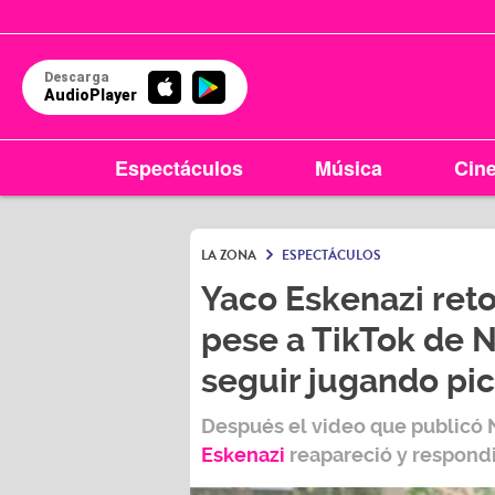
Descarga
AudioPlayer
Espectáculos
Música
Cin
LA ZONA
ESPECTÁCULOS
Yaco Eskenazi reto
pese a TikTok de Na
seguir jugando pi
Después el video que publicó
N
Eskenazi
reapareció y respondi