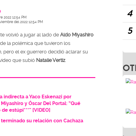
4
a
e 2022 12:54 PM
viembre del 2022 12:54 PM
5
 volvió a jugar al lado de
Aldo Miyashiro
 de la polémica que tuvieron los
, pero el ex guerrero decidió aclarar su
r video que subió
Natalie Vertiz
.
OT
a indirecta a Yaco Eskenazi por
Miyashiro y Óscar Del Portal: “Qué
 de estúpi***” [VIDEO]
 terminado su relación con Cachaza