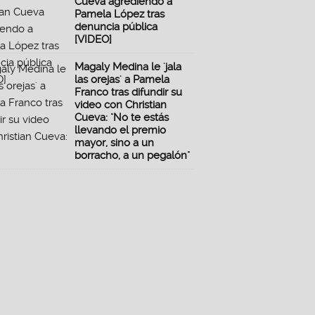
Cueva agrediendo a
Pamela López tras
denuncia pública
[VIDEO]
Magaly Medina le 'jala
las orejas' a Pamela
Franco tras difundir su
video con Christian
Cueva: "No te estás
llevando el premio
mayor, sino a un
borracho, a un pegalón"