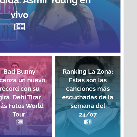
dida: Asmir Young en
vivo
Bad Bunny
Ranking La Zona:
lcanza un nuevo
Estas son las
récord con su
canciones más
gira 'Debí Tirar
escuchadas de la
ás Fotos World
semana del
Tour'
24/07