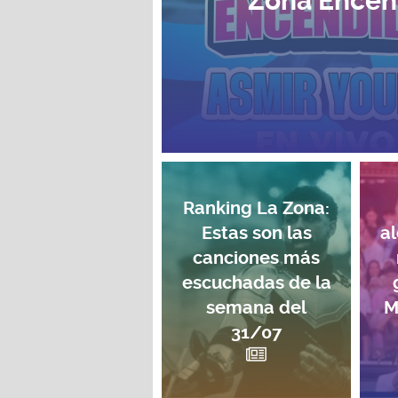
Zona Encen
Ranking La Zona:
Estas son las
a
canciones más
escuchadas de la
semana del
M
31/07