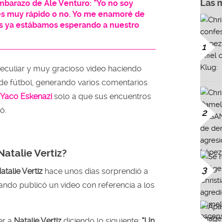
Las 
embarazo de Ale Venturo: "Yo no soy
es muy rápido o no. Yo me enamoré de
es ya estábamos esperando a nuestro
1
peculiar y muy gracioso video haciendo
s de fútbol, generando varios comentarios
Yaco Eskenazi
solo a que sus encuentros
ó.
2
Natalie Vertiz?
3
atalie Vertiz
hace unos días sorprendió a
ndo publicó un video con referencia a los
er a
Natalie Vertiz
diciendo lo siguiente:
“Un