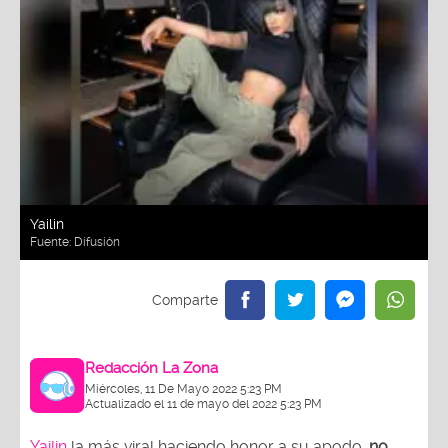
Yailin
Fuente:
Difusión
Redacción La Zona
Miércoles, 11 De Mayo 2022 5:23 PM
Actualizado el 11 de mayo del 2022 5:23 PM
Yailin
la más viral haciendo honor a su apodo,
no