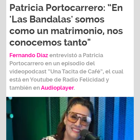
Patricia Portocarrero: “En
'Las Bandalas' somos
como un matrimonio, nos
conocemos tanto"
Fernando Díaz
entrevistó a
Patricia
Portocarrero
en un episodio del
videopodcast
“Una Tacita de Café”,
el cual
está en Youtube de
Radio Felicidad
y
también e
n
Audioplayer
.