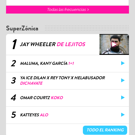
Todas las frecuencias
SuperZónica
1
JAY WHEELER
DE LEJITOS
2
MALUMA, KANY GARCÍA
1+1
3
YA ICE DILAN X REY TONY X HELABUSADOR
DICHAVATE
4
OMAR COURTZ
KOKO
5
KATTEYES
ALO
TODO EL RANKING