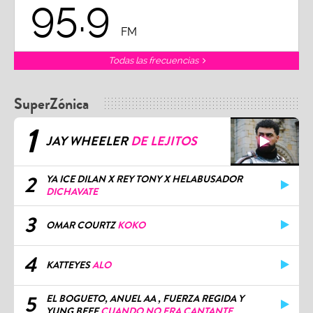
95.9
FM
Todas las frecuencias
SuperZónica
1
JAY WHEELER
DE LEJITOS
2
YA ICE DILAN X REY TONY X HELABUSADOR
DICHAVATE
3
OMAR COURTZ
KOKO
4
KATTEYES
ALO
5
EL BOGUETO, ANUEL AA , FUERZA REGIDA Y
YUNG BEEF
CUANDO NO ERA CANTANTE