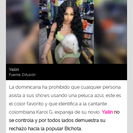
Yailin
Fuente:
Difusión
La dominicana ha prohibido que cualquier persona
asista a sus shows usando una peluca azul, este es
el color favorito y que identifica a la cantante
colombiana Karol G, expareja de su novio.
Yailin
no
se controla y por todos lados demuestra su
rechazo hacia la popular Bichota.