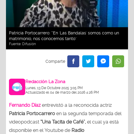
Patricia Portocarrero: “En 'Las Bandalas' somos como un
matrimonio, nos conocemos tanto"
Fuente:
Difusión
Redacción La Zona
Lunes, 13 De Octubre 2025 3:05 PM
Actualizado el 04 de marzo del 2026 4:26 PM
Fernando Díaz
entrevistó a la reconocida actriz
Patricia Portocarrero
en la segunda temporada del
videopodcast
“Una Tacita de Café”,
el cual ya está
disponible en el Youtube de
Radio