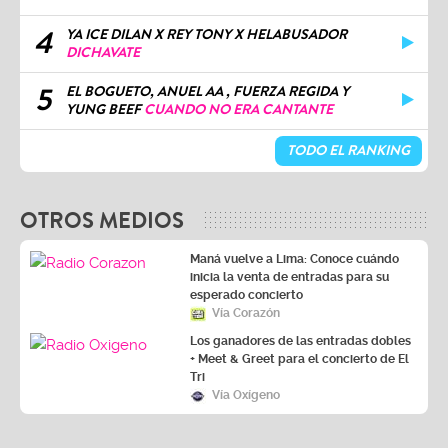
4
YA ICE DILAN X REY TONY X HELABUSADOR
DICHAVATE
5
EL BOGUETO, ANUEL AA , FUERZA REGIDA Y
YUNG BEEF
CUANDO NO ERA CANTANTE
TODO EL RANKING
OTROS MEDIOS
Maná vuelve a Lima: Conoce cuándo
inicia la venta de entradas para su
esperado concierto
Vía Corazón
Los ganadores de las entradas dobles
+ Meet & Greet para el concierto de El
Tri
Vía Oxígeno