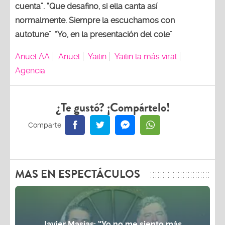
cuenta”. “Que desafino, si ella canta así
normalmente. Siempre la escuchamos con
autotune
”. “
Yo, en la presentación del cole
”.
Anuel AA
Anuel
Yailin
Yailin la más viral
Agencia
¿Te gustó? ¡Compártelo!
MAS EN ESPECTÁCULOS
Javier Masías: “Yo no me siento más