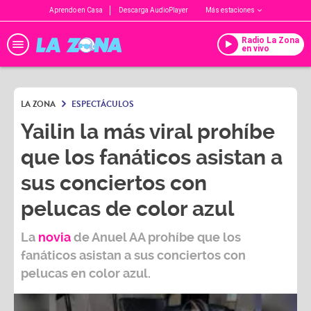
Aprendo en Casa
Descarga AudioPlayer
Más estaciones
Radio La Zona
en vivo
LA ZONA
ESPECTÁCULOS
Yailin la más viral prohíbe
que los fanáticos asistan a
sus conciertos con
pelucas de color azul
La
novia
de Anuel AA prohíbe que los
fanáticos asistan a sus conciertos con
pelucas en color azul.