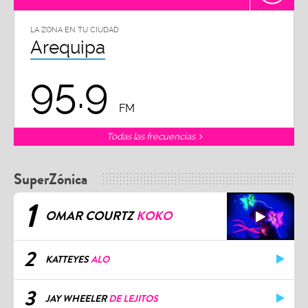
LA ZONA EN TU CIUDAD
Arequipa
95.9
FM
Todas las frecuencias
SuperZónica
1
OMAR COURTZ
KOKO
2
KATTEYES
ALO
3
JAY WHEELER
DE LEJITOS