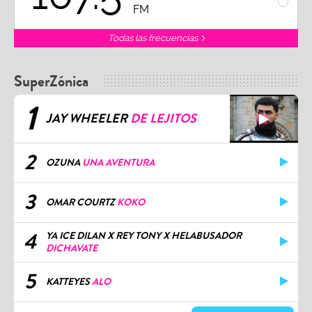
FM
Todas las frecuencias
SuperZónica
1
JAY WHEELER
DE LEJITOS
2
OZUNA
UNA AVENTURA
3
OMAR COURTZ
KOKO
4
YA ICE DILAN X REY TONY X HELABUSADOR
DICHAVATE
5
KATTEYES
ALO