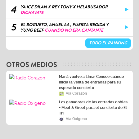
4
YA ICE DILAN X REY TONY X HELABUSADOR
DICHAVATE
5
EL BOGUETO, ANUEL AA , FUERZA REGIDA Y
YUNG BEEF
CUANDO NO ERA CANTANTE
TODO EL RANKING
OTROS MEDIOS
Maná vuelve a Lima: Conoce cuándo
inicia la venta de entradas para su
esperado concierto
Vía Corazón
Los ganadores de las entradas dobles
+ Meet & Greet para el concierto de El
Tri
Vía Oxígeno