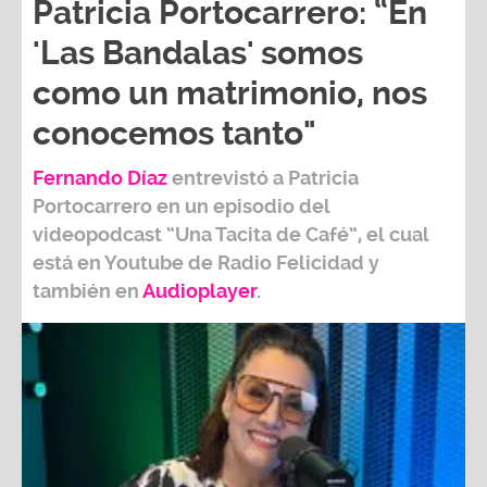
Patricia Portocarrero: “En
'Las Bandalas' somos
como un matrimonio, nos
conocemos tanto"
Fernando Díaz
entrevistó a
Patricia
Portocarrero
en un episodio del
videopodcast
“Una Tacita de Café”,
el cual
está en Youtube de
Radio Felicidad
y
también e
n
Audioplayer
.