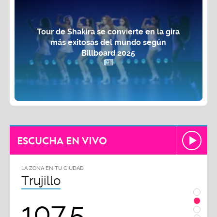
Tour de Shakira se convierte en la gira
más exitosas del mundo según
Billboard 2025
ESCUCHA EN VIVO
LA ZONA EN TU CIUDAD
LA ZON
Chiclayo
Piu
102.3
9