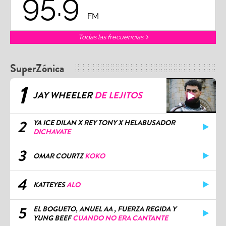
95.9
FM
Todas las frecuencias
SuperZónica
1
JAY WHEELER
DE LEJITOS
2
YA ICE DILAN X REY TONY X HELABUSADOR
DICHAVATE
3
OMAR COURTZ
KOKO
4
KATTEYES
ALO
5
EL BOGUETO, ANUEL AA , FUERZA REGIDA Y
YUNG BEEF
CUANDO NO ERA CANTANTE