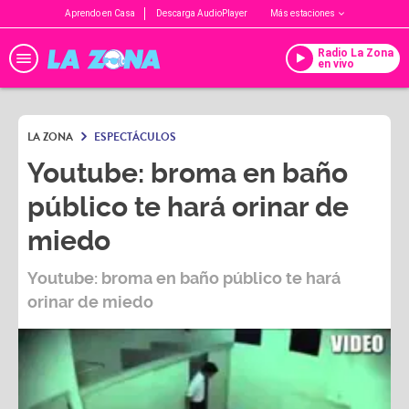
Aprendo en Casa
Descarga AudioPlayer
Más estaciones
Radio La Zona
en vivo
LA ZONA
ESPECTÁCULOS
Youtube: broma en baño
público te hará orinar de
miedo
Youtube: broma en baño público te hará
orinar de miedo