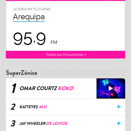
LA ZONA EN TU CIUDAD
Arequipa
95.9
FM
Todas las frecuencias
SuperZónica
1
OMAR COURTZ
KOKO
2
KATTEYES
ALO
3
JAY WHEELER
DE LEJITOS