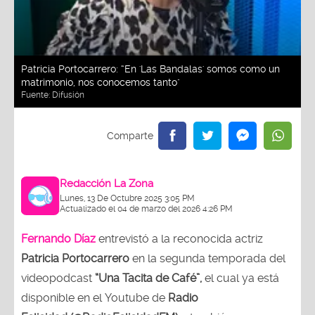
Patricia Portocarrero: “En 'Las Bandalas' somos como un
matrimonio, nos conocemos tanto"
Fuente:
Difusión
Redacción La Zona
Lunes, 13 De Octubre 2025 3:05 PM
Actualizado el 04 de marzo del 2026 4:26 PM
Fernando Díaz
entrevistó a la reconocida actriz
Patricia Portocarrero
en la segunda temporada del
videopodcast
“Una Tacita de Café”,
el cual ya está
disponible en el Youtube de
Radio