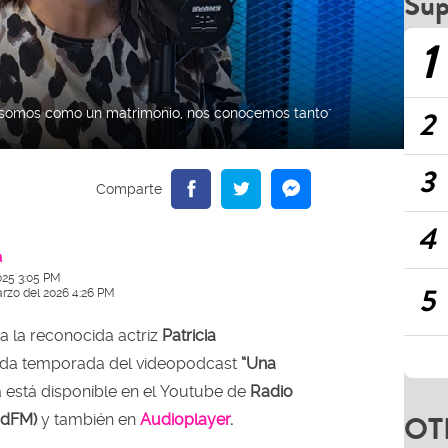
Sup
1
2
s' somos como un matrimonio, nos conocemos tanto"
3
4
a
025 3:05 PM
5
arzo del 2026 4:26 PM
 a la reconocida actriz
Patricia
nda temporada del videopodcast
“Una
a está disponible en el Youtube de
Radio
OT
dadFM)
y también en
Audioplayer
.