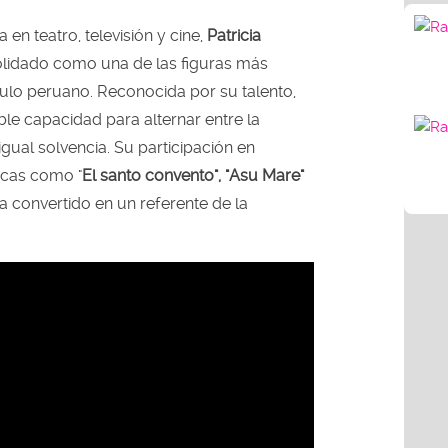
 en teatro, televisión y cine,
Patricia
lidado como una de las figuras más
ulo peruano. Reconocida por su talento,
e capacidad para alternar entre la
gual solvencia. Su participación en
cas como "
El santo convento", "Asu Mare"
a convertido en un referente de la