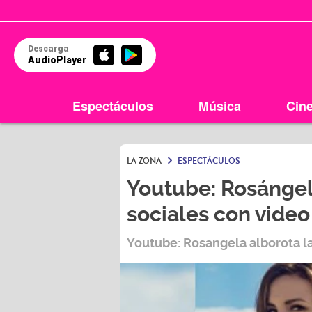
Descarga
AudioPlayer
Espectáculos
Música
Cin
LA ZONA
ESPECTÁCULOS
Youtube: Rosángel
sociales con video
Youtube: Rosangela alborota la