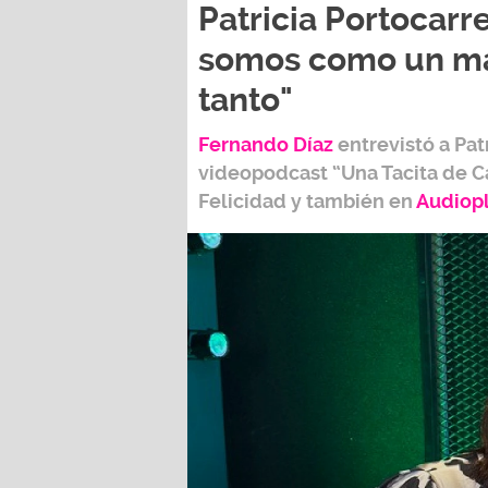
Patricia Portocarre
somos como un ma
tanto"
Fernando Díaz
entrevistó a
Pat
videopodcast
“Una Tacita de C
Felicidad
y también e
n
Audiop