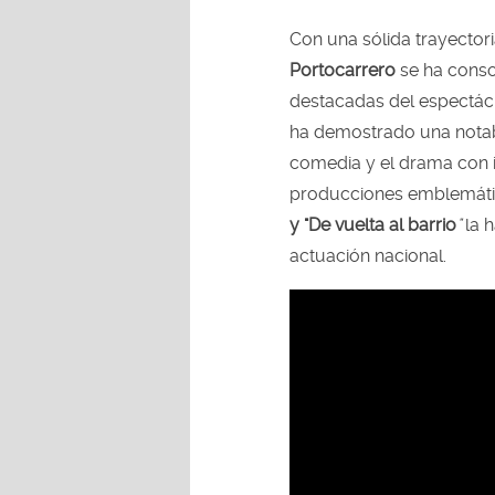
Con una sólida trayectoria
Portocarrero
se ha conso
destacadas del espectác
ha demostrado una notabl
comedia y el drama con i
producciones emblemáti
y "De vuelta al barrio
"
la h
actuación nacional.