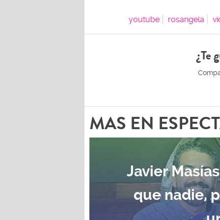
youtube
rosangela
v
¿Te g
MAS EN ESPEC
Javier Masías
que nadie, 
u