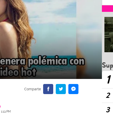
Sup
1
2
a
3
 1:13 PM