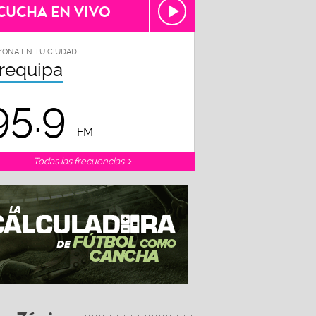
CUCHA EN VIVO
ZONA EN TU CIUDAD
requipa
95.9
FM
Todas las frecuencias