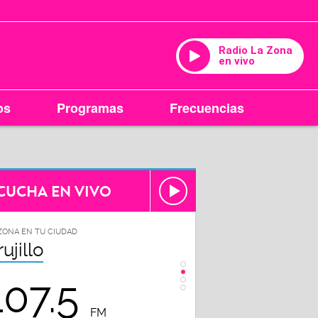
Radio La Zona
en vivo
os
Programas
Frecuencias
CUCHA EN VIVO
ZONA EN TU CIUDAD
LA ZONA EN TU CIUDAD
rujillo
Chiclayo
107.5
102.3
FM
FM