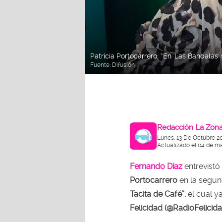
Patricia Portocarrero: “En 'Las Bandala
Fuente:
Difusión
Redacción La Zon
Lunes, 13 De Octubre 2
Actualizado el 04 de m
Fernando Díaz
entrevistó
Portocarrero
en la segu
Tacita de Café”,
el cual y
Felicidad (@RadioFelici