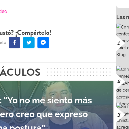
ideo
Las 
ustó? ¡Compártelo!
1
TÁCULOS
2
: “Yo no me siento más
pero creo que expreso
3
na postura”