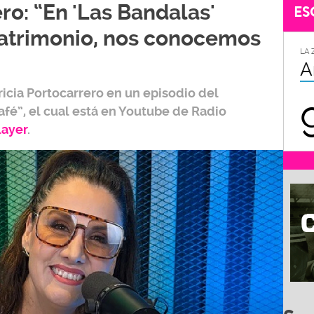
ro: “En 'Las Bandalas'
ES
trimonio, nos conocemos
LA 
A
ricia Portocarrero
en un episodio del
afé”,
el cual está en Youtube de
Radio
layer
.