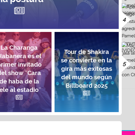
4
La Charanga
Tour de Shakira
Habanera es el
se convierte en la
5
rimer invitado
gira más exitosas
del show ¨Cara
del mundo según
de haba de la
Billboard 2025
ele al estadio¨