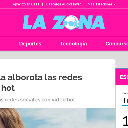
Más estaciones
Aprendo en Casa
Descarga AudioPlayer
e
Deportes
Tecnología
Concurs
a alborota las redes
ES
 hot
LA ZONA EN TU CIUDAD
LA 
Arequipa
T
s redes sociales con video hot
95.9
FM