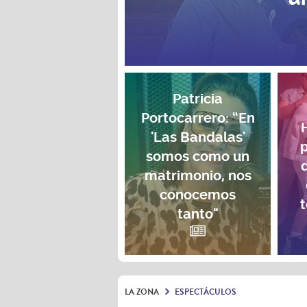
Patricia
Portocarrero: “En
'Las Bandalas'
p
somos como un
matrimonio, nos
conocemos
t
tanto"
LA ZONA
ESPECTÁCULOS