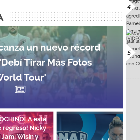
4
A
canza un nuevo récord
5
 'Debí Tirar Más Fotos
orld Tour'
COCHINOLA está
 regreso! Nicky
Jam, Wisin y