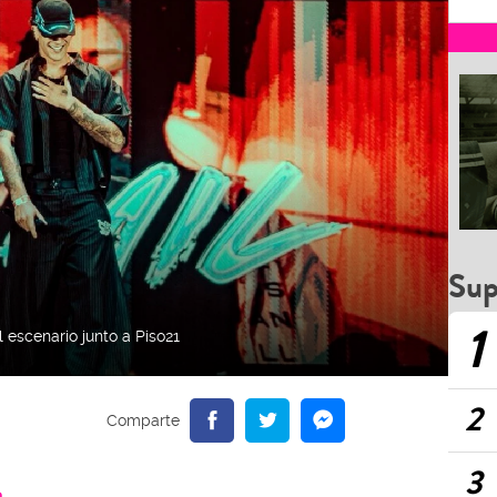
Sup
1
 escenario junto a Piso21
2
3
a