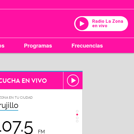
Radio La Zona
en vivo
os
Programas
Frecuencias
CUCHA EN VIVO
ZONA EN TU CIUDAD
LA ZONA EN TU CIUDAD
rujillo
Chiclayo
107.5
102.3
FM
FM