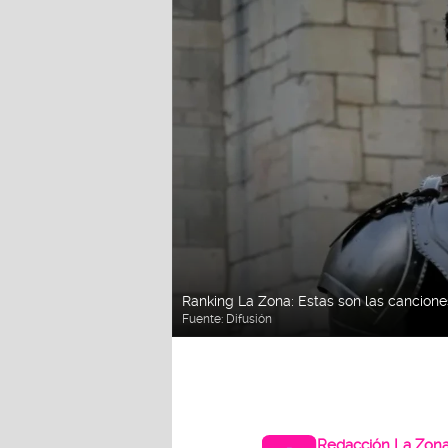
Ranking La Zona: Estas son las cancio
Fuente:
Difusión
Redacción La Zon