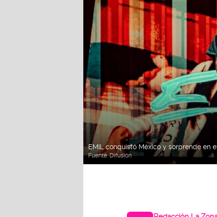
EMIL conquistó México y sorprende en el
Fuente:
Difusión
Redacción La Zon