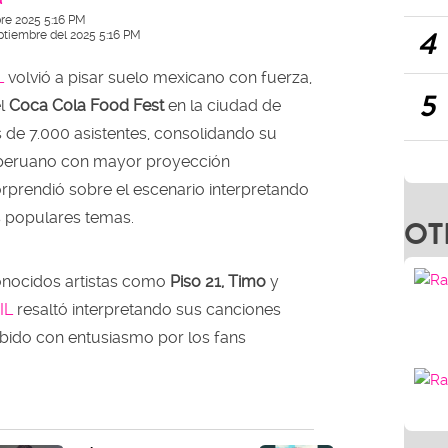
re 2025 5:16 PM
4
ptiembre del 2025 5:16 PM
L
volvió a pisar suelo mexicano con fuerza,
5
el
Coca Cola Food Fest
en la ciudad de
 de 7.000 asistentes, consolidando su
a peruano con mayor proyección
orprendió sobre el escenario interpretando
 populares temas.
OT
onocidos artistas como
Piso 21, Timo
y
IL
resaltó interpretando sus canciones
bido con entusiasmo por los fans