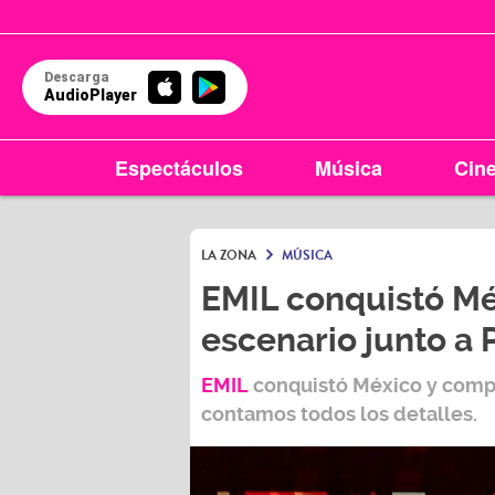
Descarga
AudioPlayer
Espectáculos
Música
Cin
LA ZONA
MÚSICA
EMIL conquistó Mé
escenario junto a 
EMIL
conquistó México y compar
contamos todos los detalles.