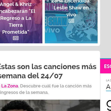
Zona Encendida:
Angel & Khriz
Leslie Shaw en
ncabezarán "El
vivo
Regreso a La
Tierra
Prometida"
Estas son las canciones más
ES
 semana del 24/07
LA 
A
 L
a Zona
.
Descubre cuál fue la canción más
 ingresos de la semana.