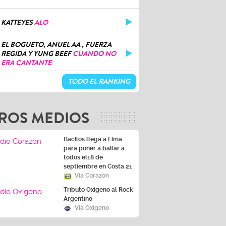
KATTEYES
ALO
EL BOGUETO, ANUEL AA , FUERZA
REGIDA Y YUNG BEEF
CUANDO NO
ERA CANTANTE
TODO EL RANKING
ROS MEDIOS
Bacilos llega a Lima
para poner a bailar a
todos el18 de
septiembre en Costa 21
Vía Corazón
Tributo Oxígeno al Rock
Argentino
Vía Oxígeno