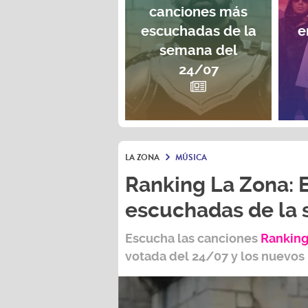
canciones más
escuchadas de la
e
semana del
24/07
LA ZONA
MÚSICA
Ranking La Zona: 
escuchadas de la
Escucha las canciones
Ranking
votada del
24/07
y los nuevos