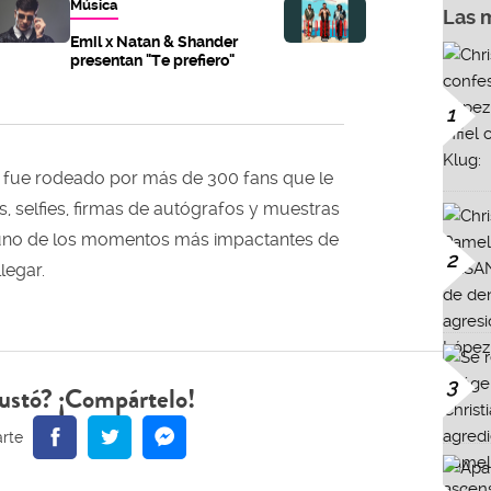
Música
Las 
Emil x Natan & Shander
presentan "Te prefiero"
1
fue rodeado por más de 300 fans que le
, selfies, firmas de autógrafos y muestras
 uno de los momentos más impactantes de
2
legar.
3
ustó? ¡Compártelo!