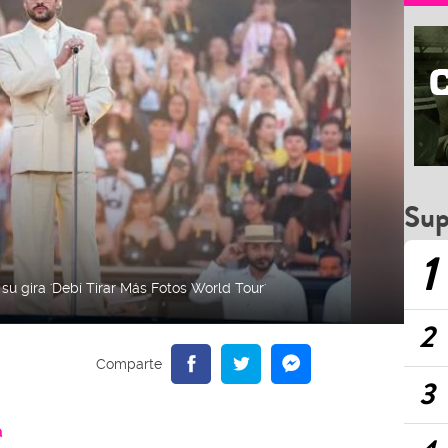
Sup
1
u gira 'Debí Tirar Más Fotos World Tour'
2
3
a