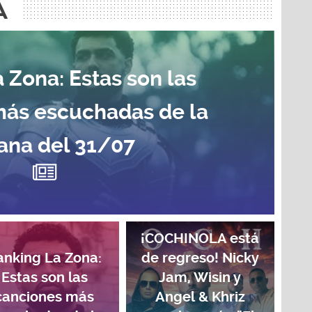
A
 Zona: Estas son las
más escuchadas de la
na del 31/07
¡COCHINOLA está
anking La Zona:
de regreso! Nicky
Estas son las
Jam, Wisin y
canciones más
Angel & Khriz