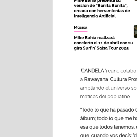
Mike Bahía presenta su
versión de “Bonita Bonita”,
creada con herramientas de
Inteligencia Artificial
Música
Mike Bahía realizará
concierto el 11 de abril con su
gira Surf n' Salsa Tour 2025
‘
CANDELA
’
reúne colabo
a
Rawayana
,
Cultura Pro
ampliando el universo so
matices del pop latino.
“Todo lo que ha pasado ú
álbum; todo lo que me h
esa que todos tenemos, e
que, cuando vos decís: ‘de