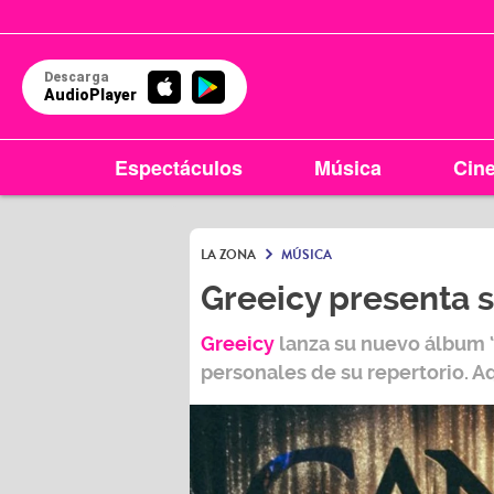
Descarga
AudioPlayer
Espectáculos
Música
Cin
LA ZONA
MÚSICA
Greeicy presenta 
Greeicy
lanza su nuevo álbum ‘
personales de su repertorio. A