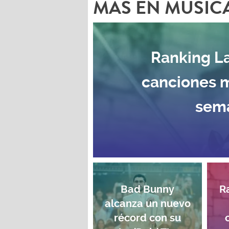
MAS EN MÚSIC
Ranking La
canciones 
sema
Bad Bunny
R
alcanza un nuevo
récord con su