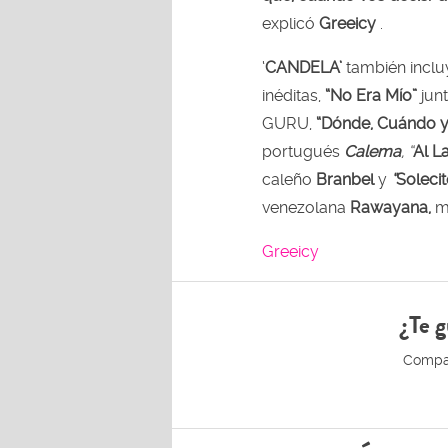
explicó
Greeicy
.
‘
CANDELA
’
también inclu
inéditas,
“No Era Mío”
junt
GURU,
“Dónde, Cuándo 
portugués
Calema
, “
Al L
caleño
Branbel
y
“
Solecit
venezolana
Rawayana,
m
Greeicy
¿Te g