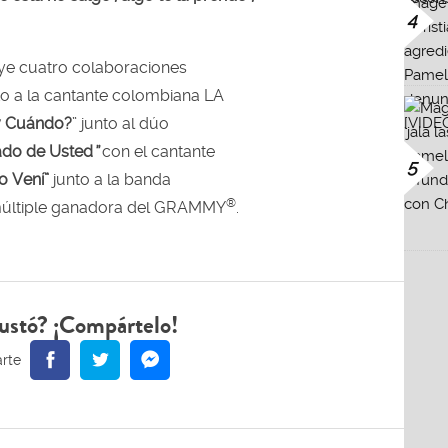
4
ye cuatro colaboraciones
o a la cantante colombiana LA
y Cuándo?
” junto al dúo
ado de Usted
”
con el cantante
5
o Vení”
junto a la banda
®
últiple ganadora del GRAMMY
.
ustó? ¡Compártelo!