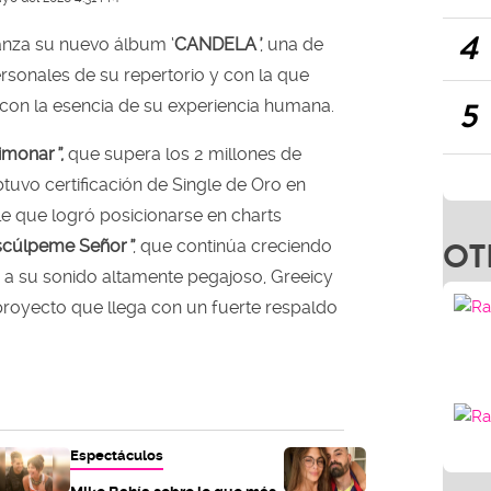
4
anza su nuevo álbum ‘
CANDELA
’
, una de
sonales de su repertorio y con la que
5
on la esencia de su experiencia humana.
imonar
”
,
que supera los 2 millones de
tuvo certificación de Single de Oro en
le que logró posicionarse en charts
OT
scúlpeme Señor
”
, que continúa creciendo
s a su sonido altamente pegajoso, Greeicy
 proyecto que llega con un fuerte respaldo
Espectáculos