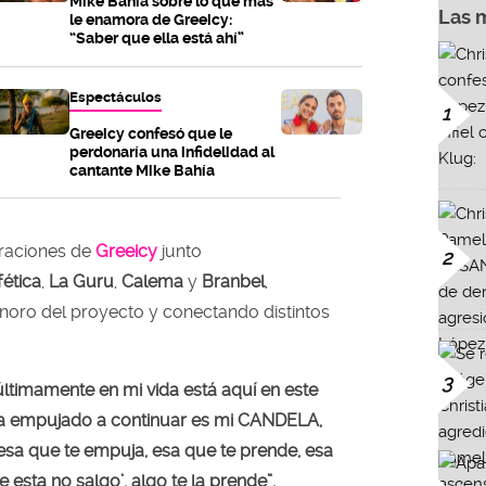
Mike Bahía sobre lo que más
Las 
le enamora de Greeicy:
“Saber que ella está ahí”
Espectáculos
1
Greeicy confesó que le
perdonaría una infidelidad al
cantante Mike Bahía
raciones de
Greeicy
junto
2
fética
,
La Guru
,
Calema
y
Branbel
,
noro del proyecto y conectando distintos
3
ltimamente en mi vida está aquí en este
a empujado a continuar es mi CANDELA,
sa que te empuja, esa que te prende, esa
 esta no salgo’, algo te la prende”,