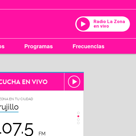
Radio La Zona
en vivo
os
Programas
Frecuencias
CUCHA EN VIVO
ZONA EN TU CIUDAD
LA ZONA EN TU CIUDAD
rujillo
Chiclayo
107.5
102.3
FM
FM