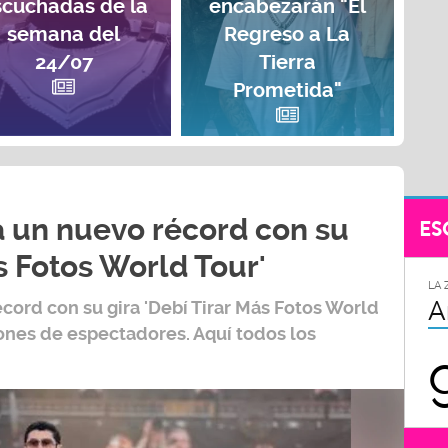
scuchadas de la
encabezarán "El
semana del
Regreso a La
24/07
Tierra
Prometida"
 un nuevo récord con su
ES
s Fotos World Tour'
LA 
A
écord con su gira
'Debí Tirar Más Fotos World
lones de espectadores. Aquí todos los