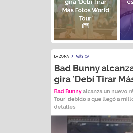
gira 'Debí Tirar
e
Más Fotos World
Tour'
LA ZONA
MÚSICA
Bad Bunny alcanza
gira 'Debí Tirar Má
Bad Bunny
alcanza un nuevo r
Tour
' debido a que llegó a mil
detalles.