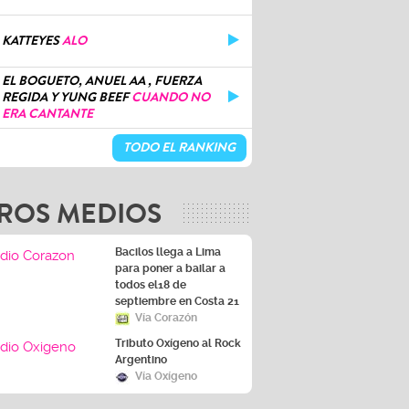
KATTEYES
ALO
EL BOGUETO, ANUEL AA , FUERZA
REGIDA Y YUNG BEEF
CUANDO NO
ERA CANTANTE
TODO EL RANKING
ROS MEDIOS
Bacilos llega a Lima
para poner a bailar a
todos el18 de
septiembre en Costa 21
Vía Corazón
Tributo Oxígeno al Rock
Argentino
Vía Oxígeno