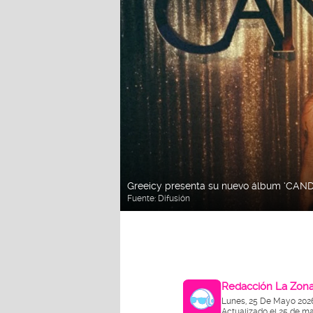
Greeicy presenta su nuevo álbum ‘CAN
Fuente:
Difusión
Redacción La Zon
Lunes, 25 De Mayo 202
Actualizado el 25 de m