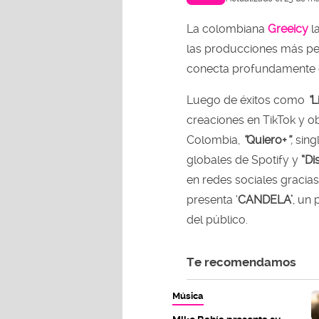
La colombiana
Greeicy
l
las producciones más per
conecta profundamente c
Luego de éxitos como
“
L
creaciones en TikTok y ob
Colombia,
“
Quiero+
”
,
sing
globales de Spotify y
“Di
en redes sociales gracia
presenta ‘
CANDELA’
, un
del público.
Te recomendamos
Música