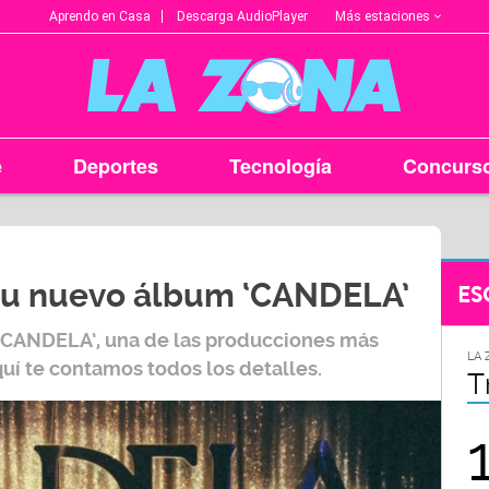
Más estaciones
Aprendo en Casa
Descarga AudioPlayer
e
Deportes
Tecnología
Concurs
su nuevo álbum ‘CANDELA’
ES
CANDELA’,
una de las producciones más
LA ZONA EN TU CIUDAD
LA 
quí te contamos todos los detalles.
Arequipa
T
95.9
FM