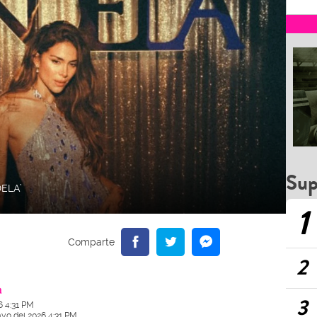
Sup
DELA’
1
2
a
3
6 4:31 PM
ayo del 2026 4:31 PM