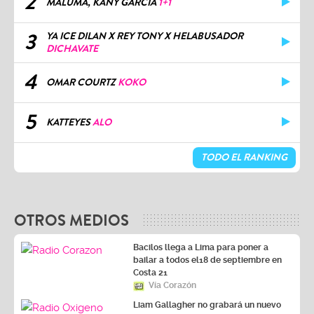
2
MALUMA, KANY GARCÍA
1+1
3
YA ICE DILAN X REY TONY X HELABUSADOR
DICHAVATE
4
OMAR COURTZ
KOKO
5
KATTEYES
ALO
TODO EL RANKING
OTROS MEDIOS
Bacilos llega a Lima para poner a
bailar a todos el18 de septiembre en
Costa 21
Vía Corazón
Liam Gallagher no grabará un nuevo
disco de Oasis porque no está