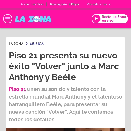
Aprendo en Casa
Descarga AudioPlayer
Más estaciones
Radio La Zona
en vivo
LA ZONA
MÚSICA
Piso 21 presenta su nuevo
éxito "Volver" junto a Marc
Anthony y Beéle
Piso 21
unen su sonido y talento con la
estrella mundial
Marc Anthony
y el talentoso
barranquillero
Beéle,
para presentar su
nueva canción
"Volver".
Aquí te contamos
todos los detalles.