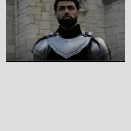
Ranking La Zona: Estas son las canciones más escuchadas
de la semana del 24/07
Fuente:
Difusión
Redacción La Zona
Viernes, 24 De Julio 2026 2:00 PM
Actualizado el 27 de julio del 2026 4:24 PM
20.
Tito El Bambino, Arcángel, Wisin-La