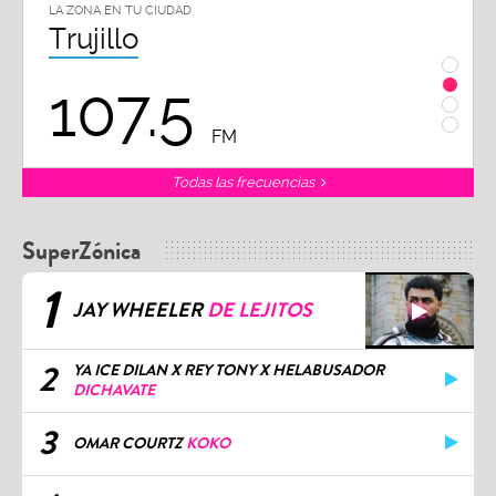
LA ZONA EN TU CIUDAD
LA ZON
Trujillo
Chi
107.5
1
FM
Todas las frecuencias
SuperZónica
1
JAY WHEELER
DE LEJITOS
2
YA ICE DILAN X REY TONY X HELABUSADOR
DICHAVATE
3
OMAR COURTZ
KOKO