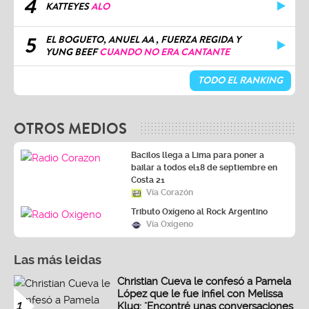
4
KATTEYES
ALO
5
EL BOGUETO, ANUEL AA , FUERZA REGIDA Y
YUNG BEEF
CUANDO NO ERA CANTANTE
TODO EL RANKING
OTROS MEDIOS
Bacilos llega a Lima para poner a
bailar a todos el18 de septiembre en
Costa 21
Vía Corazón
Tributo Oxígeno al Rock Argentino
Vía Oxígeno
Las más leidas
Christian Cueva le confesó a Pamela
López que le fue infiel con Melissa
1
Klug: "Encontré unas conversaciones