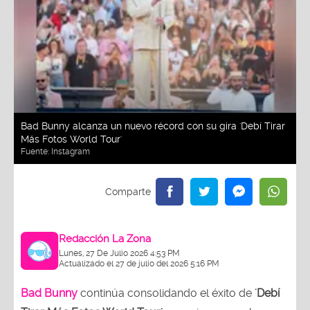
Bad Bunny alcanza un nuevo récord con su gira 'Debí Tirar
Más Fotos World Tour'
Fuente:
Instagram
Redacción La Zona
Lunes, 27 De Julio 2026 4:53 PM
Actualizado el 27 de julio del 2026 5:16 PM
Bad Bunny
continúa consolidando el éxito de
'Debí