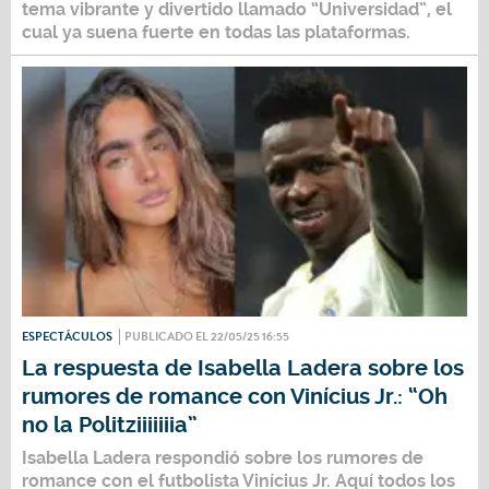
tema vibrante y divertido llamado
“
Universidad
”
,
el
cual ya suena fuerte en todas las plataformas.
ESPECTÁCULOS
PUBLICADO EL 22/05/25 16:55
La respuesta de Isabella Ladera sobre los
rumores de romance con Vinícius Jr.: “Oh
no la Politziiiiiiia”
Isabella Ladera
respondió sobre los rumores de
romance con
el futbolista
Vinícius Jr
. Aquí todos los