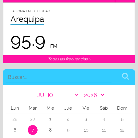
LA ZONA EN TU CIUDAD
Arequipa
95.9
FM
Todas las frecuencias
Lun
Mar
Mie
Jue
Vie
Sáb
Dom
29
30
1
2
3
4
5
6
7
8
9
10
11
12