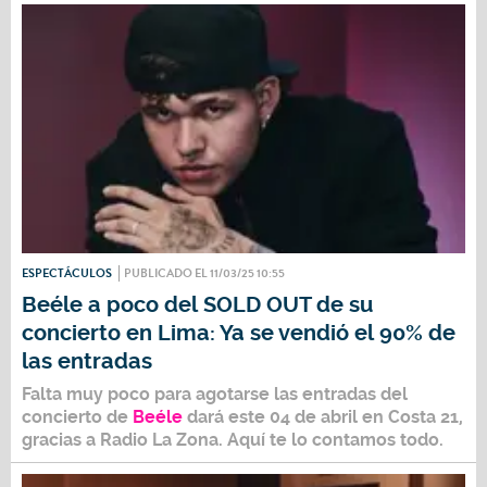
ESPECTÁCULOS
PUBLICADO EL 11/03/25 10:55
Beéle a poco del SOLD OUT de su
concierto en Lima: Ya se vendió el 90% de
las entradas
Falta muy poco para agotarse las entradas del
concierto de
Beéle
dará este
04 de abril
en
Costa 21
,
gracias a
Radio La Zona.
Aquí te lo contamos todo.