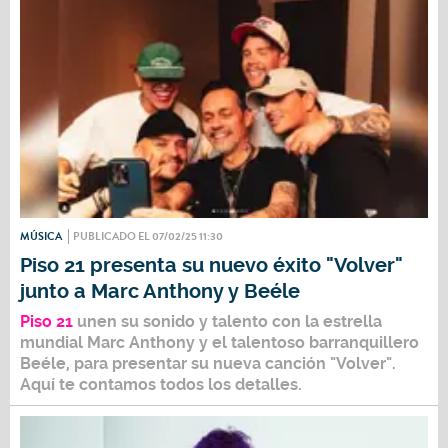
MÚSICA
PUBLICADO EL 07/02/25 11:30
Piso 21 presenta su nuevo éxito "Volver"
junto a Marc Anthony y Beéle
Piso 21
unen su sonido y talento con la estrella
mundial
Marc Anthony
y el talentoso barranquillero
Beéle,
para presentar su nueva canción
"Volver".
Aquí te contamos todos los detalles.