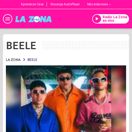
Aprendo en Casa
Descarga AudioPlayer
Más estaciones
Radio La Zona
en vivo
BEELE
LA ZONA
BEELE