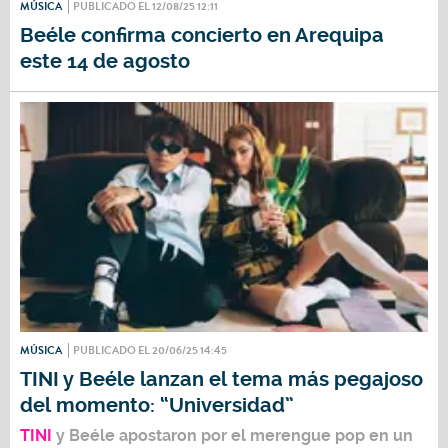
MÚSICA
PUBLICADO EL 12/08/25 12:11
Beéle confirma concierto en Arequipa
este 14 de agosto
MÚSICA
PUBLICADO EL 20/06/25 14:45
TINI y Beéle lanzan el tema más pegajoso
del momento: “Universidad”
TINI
y Beéle
apostaron por el merengue pop en un