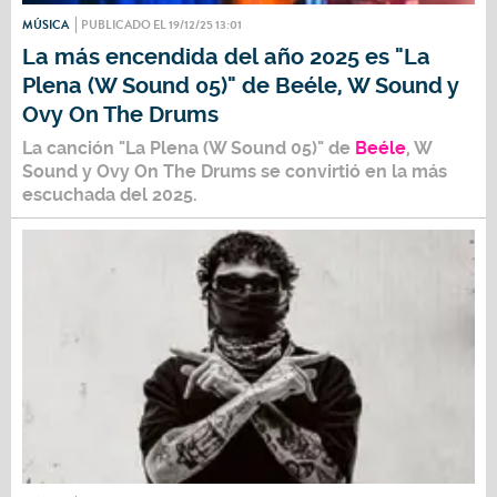
MÚSICA
PUBLICADO EL 19/12/25 13:01
La más encendida del año 2025 es "La
Plena (W Sound 05)" de Beéle, W Sound y
Ovy On The Drums
La canción
"La Plena (W Sound 05)"
de
Beéle
,
W
Sound
y
Ovy On The Drums
se convirtió en la más
escuchada del 2025.