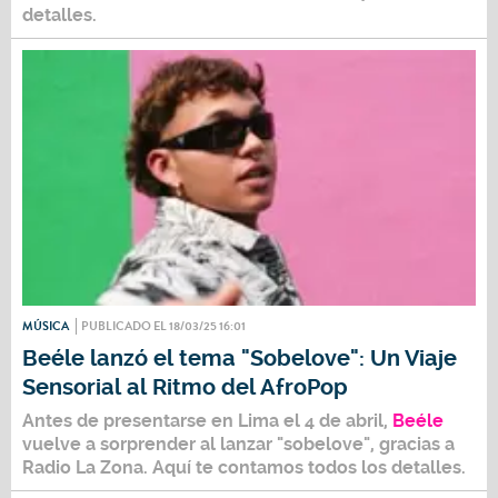
detalles.
MÚSICA
PUBLICADO EL 18/03/25 16:01
Beéle lanzó el tema "Sobelove": Un Viaje
Sensorial al Ritmo del AfroPop
Antes de presentarse en Lima el 4 de abril,
Beéle
vuelve a sorprender al lanzar "sobelove", gracias a
Radio La Zona. Aquí te contamos todos los detalles.