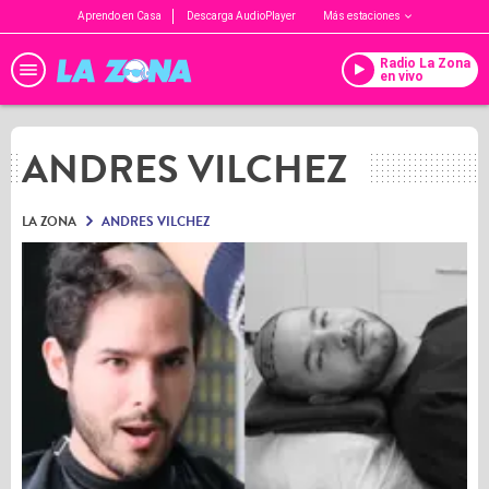
Aprendo en Casa
Descarga AudioPlayer
Más estaciones
Radio La Zona
en vivo
ANDRES VILCHEZ
LA ZONA
ANDRES VILCHEZ