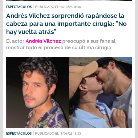
ESPECTÁCULOS
PUBLICADO EL 25/10/24 11:38
Andrés Vilchez sorprendió rapándose la
cabeza para una importante cirugía: "No
hay vuelta atrás"
El actor
Andrés Vilchez
preocupó a sus fans al
mostrar todo el proceso de su última cirugía.
ESPECTÁCULOS
PUBLICADO EL 19/06/23 12:55