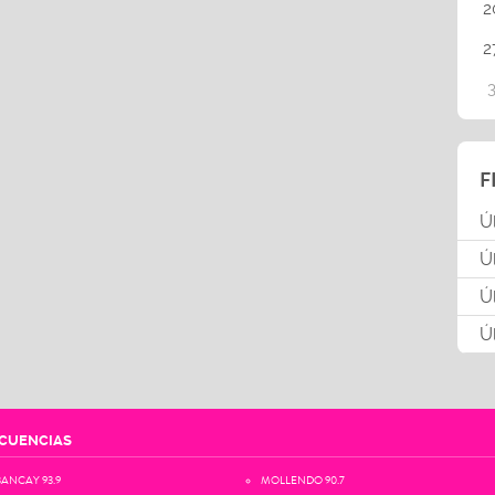
2
2
F
Ú
Ú
Ú
Ú
CUENCIAS
ANCAY 93.9
MOLLENDO 90.7