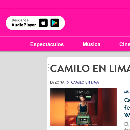
Descarga
AudioPlayer
Espectáculos
Música
Cin
CAMILO EN LIM
LA ZONA
CAMILO EN LIMA
MÚ
Ca
f
W
El