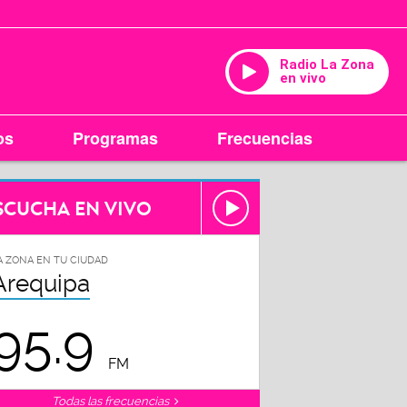
Radio La Zona
en vivo
os
Programas
Frecuencias
SCUCHA EN VIVO
A ZONA EN TU CIUDAD
Arequipa
95.9
FM
Todas las frecuencias