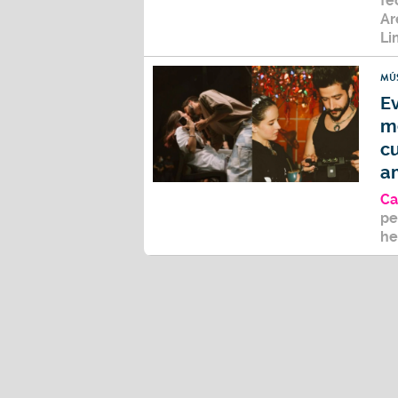
fe
Ar
Li
MÚ
E
m
cu
a
Ca
pe
he