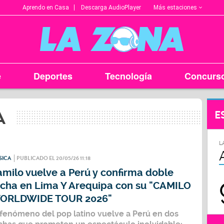
Más estaciones
Aprendo en Casa
Descarga AudioPlayer
e
Deportes
Tecnología
Concurs
A
E
L
SICA
PUBLICADO EL 20/05/26 11:18
milo vuelve a Perú y confirma doble
echa en Lima Y Arequipa con su "CAMILO
ORLDWIDE TOUR 2026"
 fenómeno del pop latino vuelve a Perú en dos