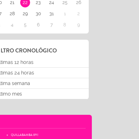
0
21
22
23
24
25
26
7
28
29
30
31
1
2
3
4
5
6
7
8
9
ILTRO CRONOLÓGICO
ltimas 12 horas
ltimas 24 horas
ltima semana
ltimo mes
QUILLABAMBA 89.1