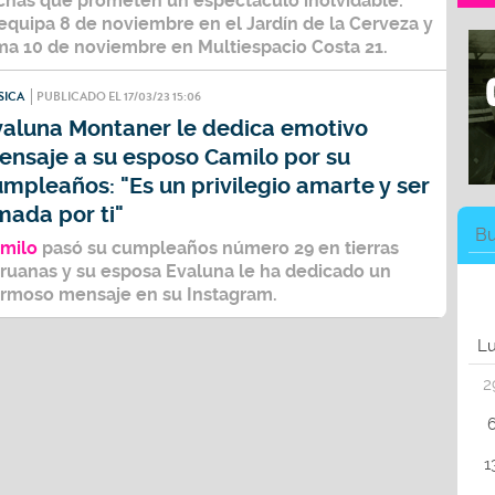
chas que prometen un espectáculo inolvidable:
equipa 8 de noviembre en el Jardín de la Cerveza y
ma 10 de noviembre en Multiespacio Costa 21.
SICA
PUBLICADO EL 17/03/23 15:06
valuna Montaner le dedica emotivo
ensaje a su esposo Camilo por su
mpleaños: "Es un privilegio amarte y ser
mada por ti"
milo
pasó su cumpleaños número 29 en tierras
ruanas y su esposa Evaluna le ha dedicado un
rmoso mensaje en su Instagram.
L
2
1