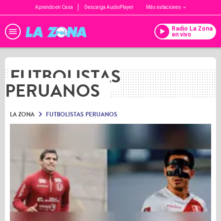
Aprendo en Casa
Descarga AudioPlayer
Más estaciones
Radio La Zona
en vivo
FUTBOLISTAS
PERUANOS
LA ZONA
FUTBOLISTAS PERUANOS