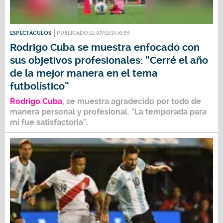
ESPECTÁCULOS
PUBLICADO EL 07/12/21 10:59
Rodrigo Cuba se muestra enfocado con
sus objetivos profesionales: “Cerré el año
de la mejor manera en el tema
futbolístico”
Rodrigo Cuba
, se muestra agradecido por todo de
manera personal y profesional.
"La temporada para
mí fue satisfactoria".