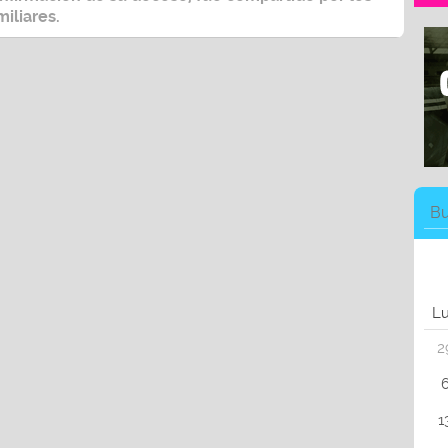
miliares.
L
2
1