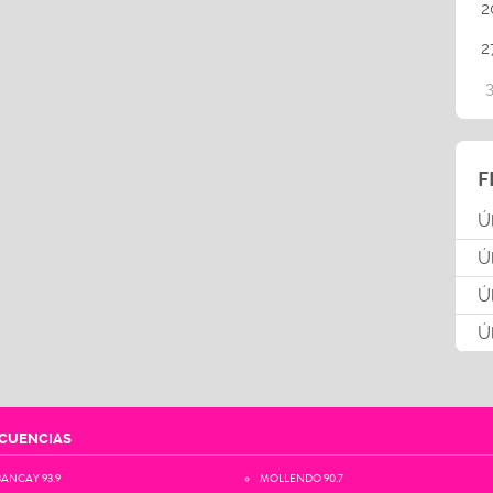
2
2
F
Ú
Ú
Ú
Ú
CUENCIAS
ANCAY 93.9
MOLLENDO 90.7