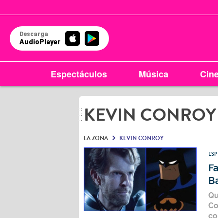
Descarga
AudioPlayer
Espectáculos
Música
Cin
KEVIN CONROY
LA ZONA
KEVIN CONROY
ES
Fa
B
Qu
Co
co