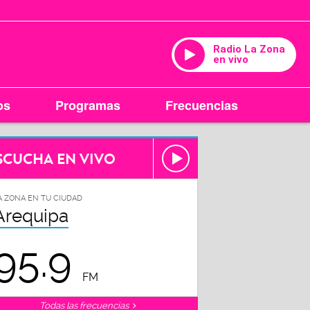
Radio La Zona
en vivo
os
Programas
Frecuencias
SCUCHA EN VIVO
A ZONA EN TU CIUDAD
Arequipa
95.9
FM
Todas las frecuencias