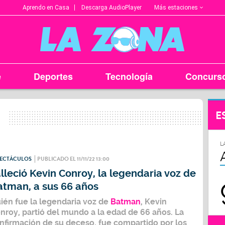
Más estaciones
Aprendo en Casa
Descarga AudioPlayer
e
Deportes
Tecnología
Concurs
E
L
PECTÁCULOS
PUBLICADO EL 11/11/22 13:00
lleció Kevin Conroy, la legendaria voz de
atman, a sus 66 años
ién fue la legendaria voz de
Batman
,
Kevin
nroy
, partió del mundo a la edad de 66 años. La
nfirmación de su deceso, fue compartido por los