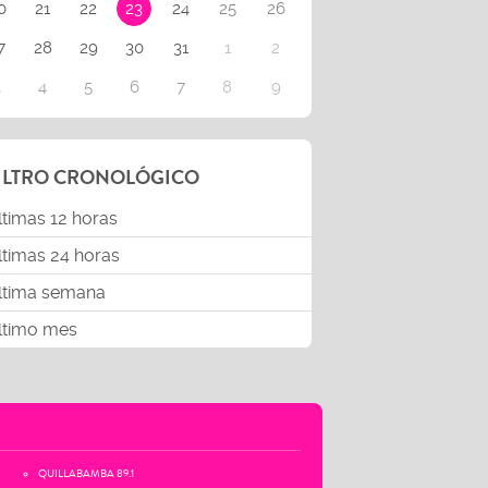
0
21
22
23
24
25
26
7
28
29
30
31
1
2
3
4
5
6
7
8
9
ILTRO CRONOLÓGICO
ltimas 12 horas
ltimas 24 horas
ltima semana
ltimo mes
QUILLABAMBA 89.1