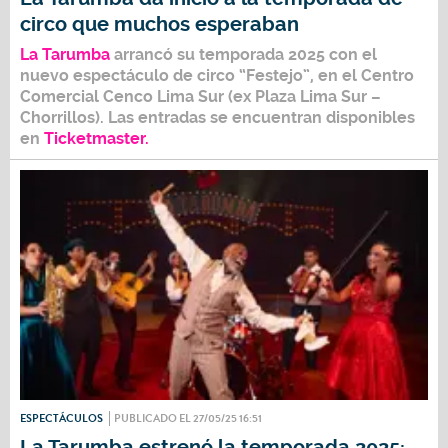
circo que muchos esperaban
La Tarumba
arrancó su temporada
2025
con el
nuevo espectáculo de circo
“Festejo”,
en
el Centro
Comercial Cenco Lima Sur
(ex Plaza Lima Sur –
Chorrillos).
Las entradas se encuentran disponibles
en
Ticketmaster.
ESPECTÁCULOS
PUBLICADO EL 27/05/25 16:51
La Tarumba estrenó la temporada 2025: