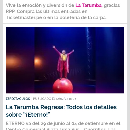
Vive la emoción y diversión de
La Tarumba
, gracias
RPP. Compra las últimas entradas en
Ticketmaster.pe
o en la boletería de la carpa
.
ESPECTÁCULOS
PUBLICADO EL 12/07/22 18:05
La Tarumba Regresa: Todos los detalles
sobre “¡Eterno!”
ETERNO
va del 29 de junio al 04 de setiembre en el
Centro Comercial Plaza Lima Sur – Chorrillos.
Las