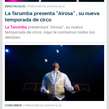
ESPECTÁCULOS
PUBLICADO EL 05/05/26 18:22
La Tarumba presenta "Airosa" , su nueva
temporada de circo
La Tarumba
presentará "
Airosa
", su nueva
temporada de circo. Aquí te contamos todos los
detalles.
CONCURSOS
PUBLICADO EL 03/09/25 12:25