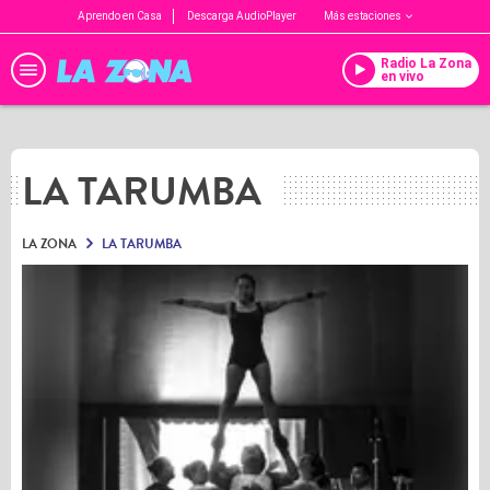
Aprendo en Casa
Descarga AudioPlayer
Más estaciones
Radio La Zona
en vivo
LA TARUMBA
LA ZONA
LA TARUMBA