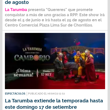
de agosto
La Tarumba
presenta “Quereres” que promete
conquistar a más de uno gracias a
RPP.
Este show irá
desde el 5 de junio e irá hasta el 25 de agosto en el
Centro Comercial Plaza Lima Sur de Chorrillos.
ESPECTÁCULOS
PUBLICADO EL 14/09/23 12:53
La Tarumba extiende la temporada hasta
este domingo 17 de setiembre