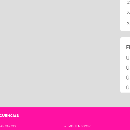
1
2
3
F
Ú
Ú
Ú
Ú
CUENCIAS
ANCAY 93.9
MOLLENDO 90.7