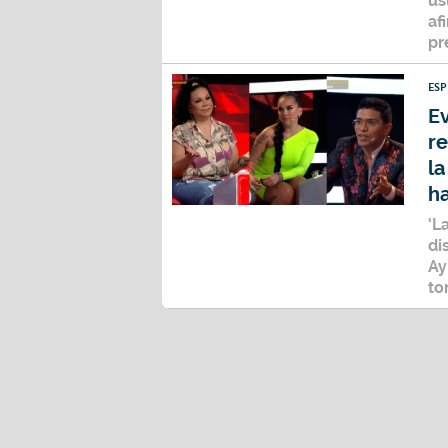
us
af
pr
ES
Ev
r
la
ha
‘L
di
Ay
to