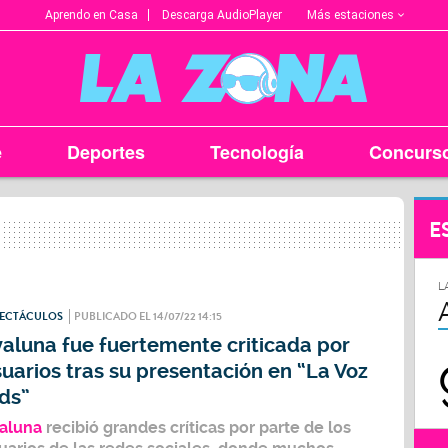
Más estaciones
Aprendo en Casa
Descarga AudioPlayer
e
Deportes
Tecnología
Concurs
E
L
PECTÁCULOS
PUBLICADO EL 14/07/22 14:15
aluna fue fuertemente criticada por
uarios tras su presentación en “La Voz
ds”
aluna
recibió grandes críticas por parte de los