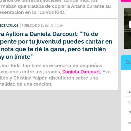
uarios de las
redes sociales
, donde muchos
irmaban que trataba de copiar a Aitana durante su
esentación en la
“La Voz Kids
”
PECTÁCULOS
PUBLICADO EL 11/11/21 10:59
a Ayllón a Daniela Darcourt: "Tú de
epente por tu juventud puedes cantar en
 nota que te dé la gana, pero también
y un límite"
a Voz Kids’
también es escenario de pequeñas
scusiones entre los jurados
,
Daniela Darcourt
, Eva
llón y Chistian Yaipén
discutieron sobre una
nalidad de una canción.
L
2
1