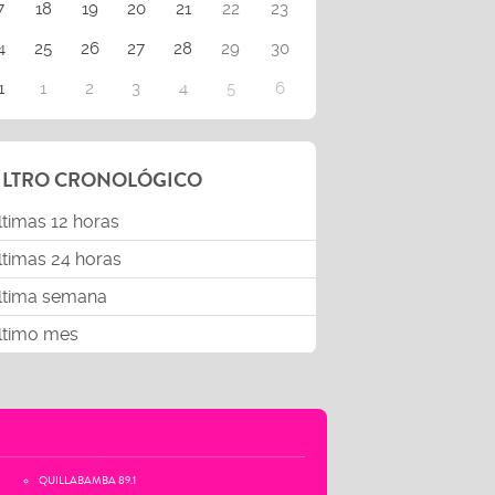
7
18
19
20
21
22
23
4
25
26
27
28
29
30
1
1
2
3
4
5
6
ILTRO CRONOLÓGICO
ltimas 12 horas
ltimas 24 horas
ltima semana
ltimo mes
QUILLABAMBA 89.1