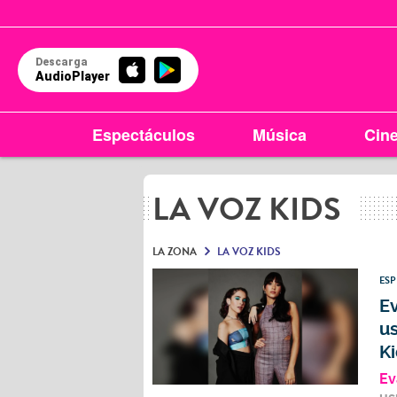
Descarga
AudioPlayer
Espectáculos
Música
Cin
LA VOZ KIDS
LA ZONA
LA VOZ KIDS
ES
Ev
us
Ki
Ev