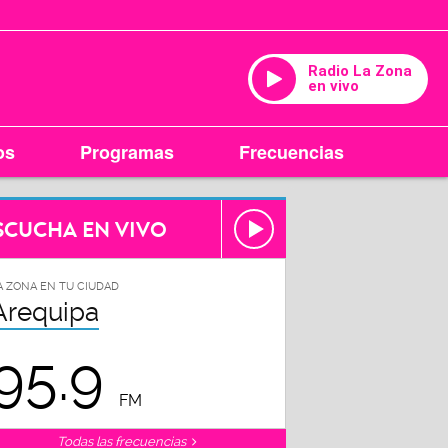
Radio La Zona
en vivo
os
Programas
Frecuencias
SCUCHA EN VIVO
A ZONA EN TU CIUDAD
Arequipa
95.9
FM
Todas las frecuencias