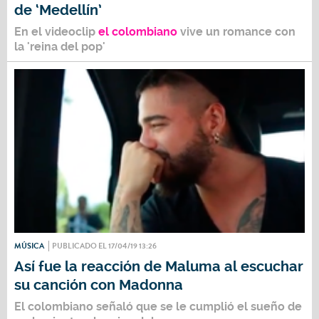
de ‘Medellín’
En el videoclip
el colombiano
vive un romance con
la 'reina del pop'
MÚSICA
PUBLICADO EL 17/04/19 13:26
Así fue la reacción de Maluma al escuchar
su canción con Madonna
El colombiano señaló que se le cumplió el sueño de