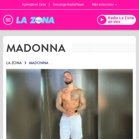
Aprendo en Casa
Descarga AudioPlayer
Más estaciones
Radio La Zona
en vivo
MADONNA
LA ZONA
MADONNA