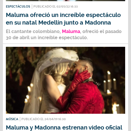
ESPECTÁCULOS
PUBLICADO EL 02/05/22 16:33
Maluma ofreció un increíble espectáculo
en su natal Medellín junto a Madonna
El cantante colombiano,
Maluma
, ofreció el pasado
30 de abril un increíble espectáculo.
MÚSICA
PUBLICADO EL 24/04/19 16:30
Maluma y Madonna estrenan video oficial