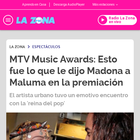
Aprendo en Casa
Descarga AudioPlayer
Más estaciones
Radio La Zona
en vivo
LA ZONA
ESPECTÁCULOS
MTV Music Awards: Esto
fue lo que le dijo Madona a
Maluma en la premiación
El artista urbano tuvo un emotivo encuentro
con la 'reina del pop'