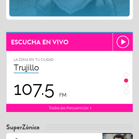
ESCUCHA EN VIVO
LA ZONA EN TU CIUDAD
LA ZON
Trujillo
Chi
107.5
1
FM
Todas las frecuencias
SuperZónica