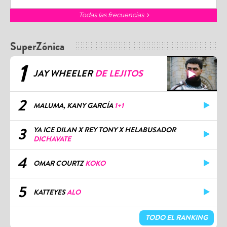
Todas las frecuencias
SuperZónica
1
JAY WHEELER
DE LEJITOS
2
MALUMA, KANY GARCÍA
1+1
3
YA ICE DILAN X REY TONY X HELABUSADOR
DICHAVATE
4
OMAR COURTZ
KOKO
5
KATTEYES
ALO
TODO EL RANKING