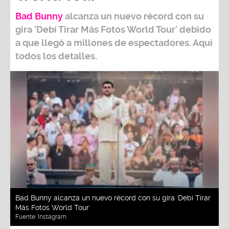
Bad Bunny
alcanza un nuevo récord con su
gira
'Debí Tirar Más Fotos World Tour
' debido
a que llegó a millones de espectadores. Aquí
todos los detalles.
Bad Bunny alcanza un nuevo récord con su gira 'Debí Tirar
Más Fotos World Tour'
Fuente:
Instagram