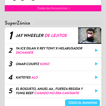
Todas las frecuencias
SuperZónica
1
JAY WHEELER
DE LEJITOS
2
YA ICE DILAN X REY TONY X HELABUSADOR
DICHAVATE
3
OMAR COURTZ
KOKO
4
KATTEYES
ALO
5
EL BOGUETO, ANUEL AA , FUERZA REGIDA Y
YUNG BEEF
CUANDO NO ERA CANTANTE
TODO EL RANKING