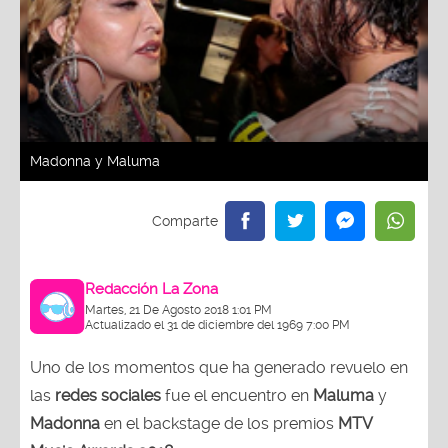
Madonna y Maluma
Redacción La Zona
Martes, 21 De Agosto 2018 1:01 PM
Actualizado el 31 de diciembre del 1969 7:00 PM
Uno de los momentos que ha generado revuelo en
las
redes sociales
fue el encuentro en
Maluma
y
Madonna
en el backstage de los premios
MTV