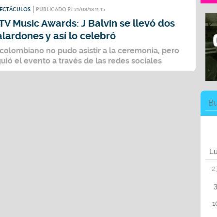
PECTÁCULOS
PUBLICADO EL 21/08/18 11:15
V Music Awards: J Balvin se llevó dos
lardones y así lo celebró
 colombiano no pudo asistir a la ceremonia, pero
guió el evento a través de las redes sociales
L
2
1