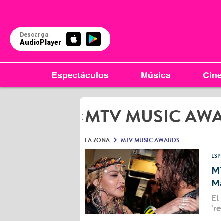
Descarga
AudioPlayer
Espectáculos
Música
Cin
MTV MUSIC AW
LA ZONA
MTV MUSIC AWARDS
ES
MT
M
El
'r