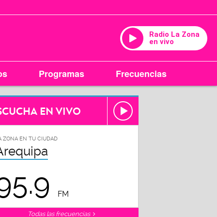
Radio La Zona
en vivo
os
Programas
Frecuencias
SCUCHA EN VIVO
A ZONA EN TU CIUDAD
Arequipa
95.9
FM
Todas las frecuencias