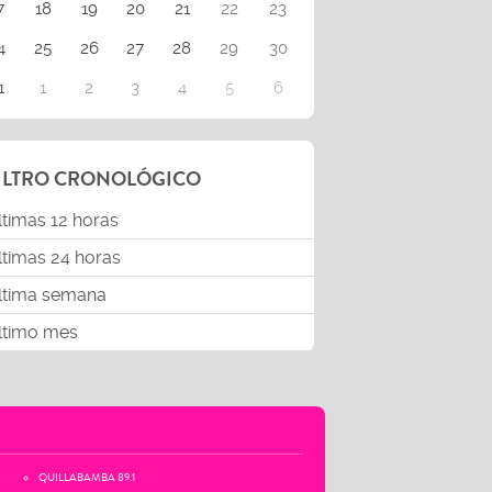
7
18
19
20
21
22
23
4
25
26
27
28
29
30
1
1
2
3
4
5
6
ILTRO CRONOLÓGICO
ltimas 12 horas
ltimas 24 horas
ltima semana
ltimo mes
QUILLABAMBA 89.1