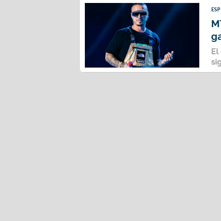
ES
MT
ga
El
si