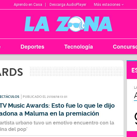
Más estaciones
Aprendo en Casa
Descarga AudioPlayer
e
Deportes
Tecnología
Concurs
ARDS
E
L
PECTÁCULOS
PUBLICADO EL 21/08/18 13:01
V Music Awards: Esto fue lo que le dijo
adona a Maluma en la premiación
 artista urbano tuvo un emotivo encuentro con la
eina del pop'