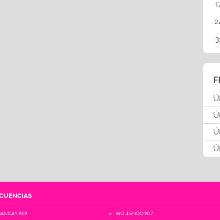
1
2
3
F
Ú
Ú
Ú
Ú
CUENCIAS
ANCAY 93.9
MOLLENDO 90.7