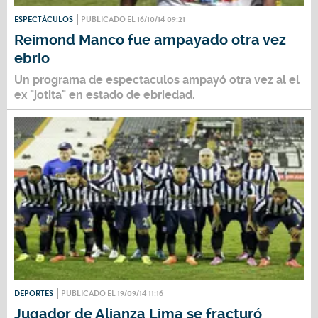
ESPECTÁCULOS
PUBLICADO EL 16/10/14 09:21
Reimond Manco fue ampayado otra vez
ebrio
Un programa de espectaculos ampayó otra vez al el
ex "jotita" en estado de ebriedad.
DEPORTES
PUBLICADO EL 19/09/14 11:16
Jugador de Alianza Lima se fracturó