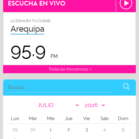
ESCUCHA EN VIVO
LA ZONA EN TU CIUDAD
Arequipa
95.9
FM
Todas las frecuencias
Lun
Mar
Mie
Jue
Vie
Sáb
Dom
29
30
1
2
3
4
5