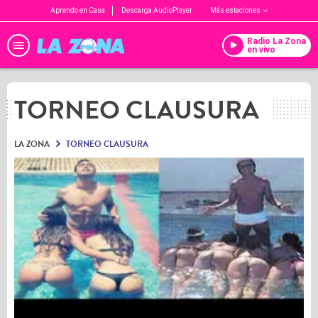
Aprendo en Casa
Descarga AudioPlayer
Más estaciones
Radio La Zona
en vivo
TORNEO CLAUSURA
LA ZONA
TORNEO CLAUSURA