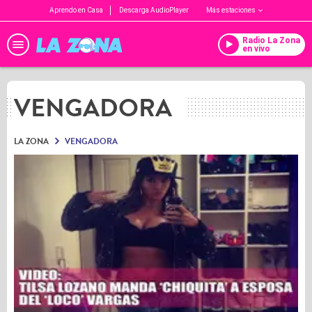
Aprendo en Casa
Descarga AudioPlayer
Más estaciones
Radio La Zona
en vivo
VENGADORA
LA ZONA
VENGADORA