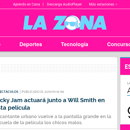
Más estaciones
Aprendo en Casa
Descarga AudioPlayer
e
Deportes
Tecnología
Concurs
E
L
PECTÁCULOS
PUBLICADO EL 21/01/19 16:48
cky Jam actuará junto a Will Smith en
ta película
 cantante urbano vuelve a la pantalla grande en la
cuela de la película los chicos malos.