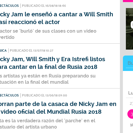
PECTÁCULOS
PUBLICADO EL 16/08/18 18:46
cky Jam le enseñó a cantar a Will Smith
así reaccionó el actor
 actor se 'burló' de sus clases con un video
vertido
SICA
PUBLICADO EL 13/07/18 10:27
cky Jam, Will Smith y Era Istrefi listos
ra cantar en la final de Rusia 2018
s artistas ya están en Rusia preparando su
tuación en la final del mundial
L
PECTÁCULOS
PUBLICADO EL 13/06/18 09:00
orran parte de la casaca de Nicky Jam en
2
 video oficial del Mundial Rusia 2018
ta es la verdadera razón del 'parche' en el
1
stuario del artista urbano