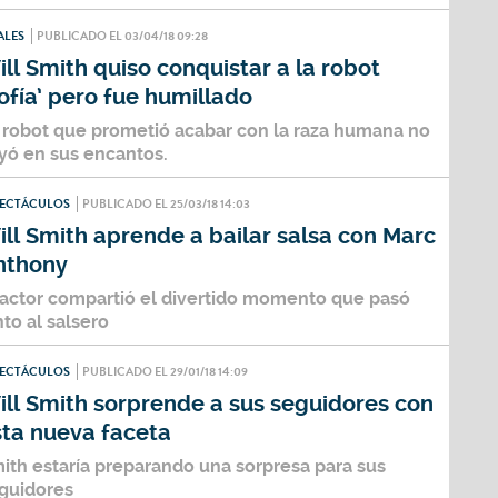
ALES
PUBLICADO EL 03/04/18 09:28
ll Smith quiso conquistar a la robot
ofía’ pero fue humillado
 robot que prometió acabar con la raza humana no
yó en sus encantos.
PECTÁCULOS
PUBLICADO EL 25/03/18 14:03
ll Smith aprende a bailar salsa con Marc
nthony
 actor compartió el divertido momento que pasó
nto al salsero
PECTÁCULOS
PUBLICADO EL 29/01/18 14:09
ll Smith sorprende a sus seguidores con
sta nueva faceta
ith estaría preparando una sorpresa para sus
guidores