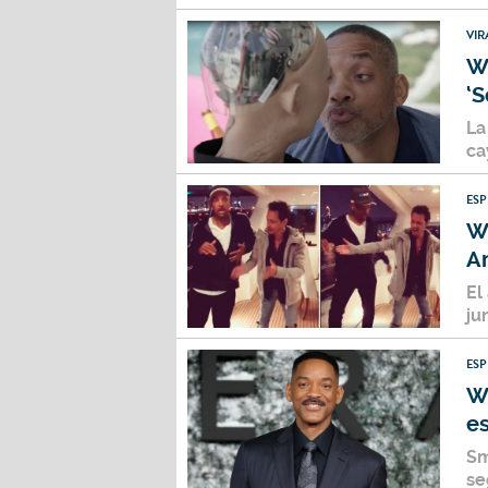
VIR
Wi
‘S
La
ca
ES
Wi
A
El
ju
ES
Wi
e
Sm
se