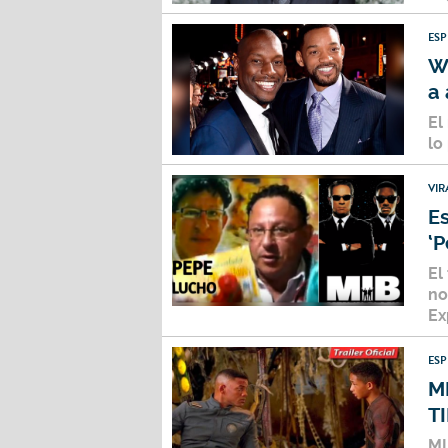
ES
Wi
a 
El
lo
VIR
E
‘P
El
no
Ex
ES
M
T
MI