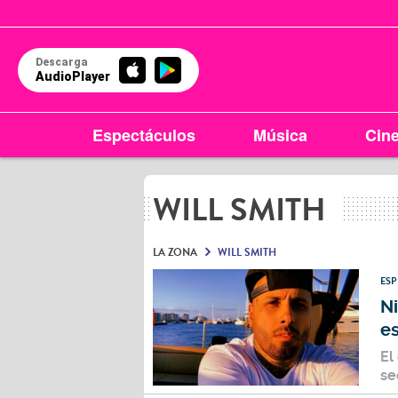
Descarga
AudioPlayer
Espectáculos
Música
Cin
WILL SMITH
LA ZONA
WILL SMITH
ES
Ni
es
El
se