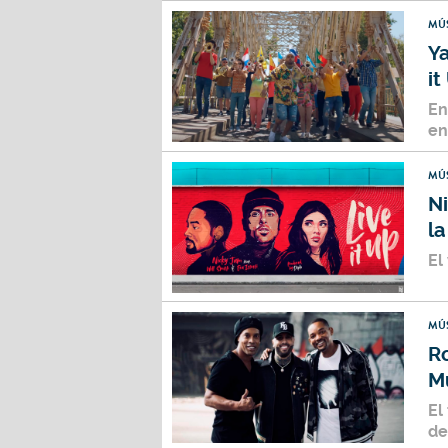
MÚ
Ya
it
En
en
MÚ
Ni
la
El
MÚ
Ro
M
El
de