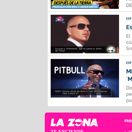
DE
ES
E
El
cú
Sm
ES
Mi
´M
Di
pe
pa
FRE
TE ENCIENDE
AB