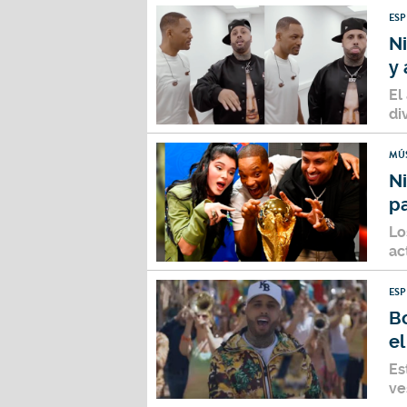
ES
Ni
y 
El
di
MÚ
Ni
pa
Lo
ac
ES
B
el
Es
ve