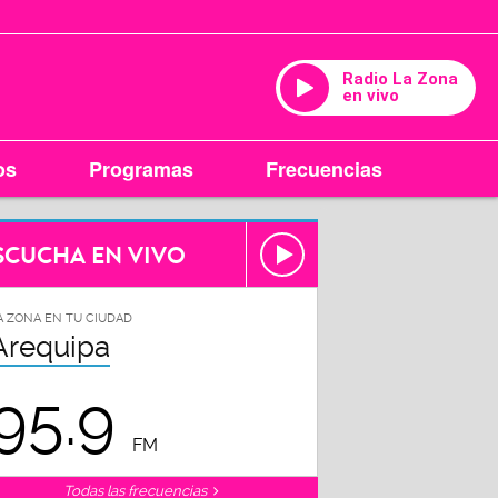
Radio La Zona
en vivo
os
Programas
Frecuencias
SCUCHA EN VIVO
A ZONA EN TU CIUDAD
Arequipa
95.9
FM
Todas las frecuencias