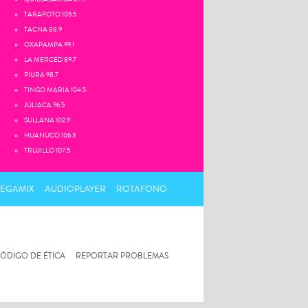
TARAPOTO 105.5
TACNA 88.9
OXAPAMPA 99.1
LA MERCED 89.7
PIURA 98.7
TINGO MARIA 104.5
JULIACA 96.5
SULLANA 102.9
HUANUCO 106.3
TRUJILLO 107.5
MEGAMIX
AUDIOPLAYER
ROTAFONO
ÓDIGO DE ÉTICA
REPORTAR PROBLEMAS