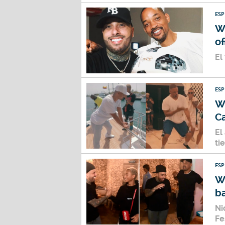
ES
Wi
of
El
ES
Wi
C
El
ti
ES
Wi
ba
Ni
Fe