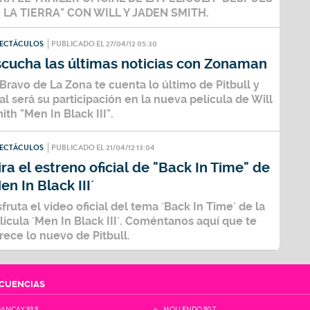
 LA TIERRA" CON WILL Y JADEN SMITH.
PECTÁCULOS
PUBLICADO EL 27/04/12 05:30
scucha las últimas noticias con Zonaman
 Bravo de La Zona te cuenta lo último de Pitbull y
al será su participación en la nueva película de Will
ith "Men In Black III".
PECTÁCULOS
PUBLICADO EL 21/04/12 13:04
ra el estreno oficial de "Back In Time" de
en In Black III´
sfruta el video oficial del tema ´Back In Time´ de la
lícula ´Men In Black III´. Coméntanos aquí que te
rece lo nuevo de Pitbull.
CUENCIAS
ANCAY 93.9
MOLLENDO 90.7