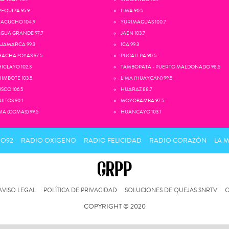
EQUIPA 95.9
LIMA 90.5
ACUCHO 104.9
YURIMAGUAS 100.7
GUA GRANDE 97.7
JAEN 103.7
JAMARCA 99.3
ICA 99.3
ACHAPOYAS 97.5
PUCALLPA 90.5
ICLAYO 102.3
TAMBOPATA - PUERTO MALDONADO 98.5
IMBOTE 103.5
LIMA (HUAYCAN) 99.5
SCO 106.5
HUARAZ 88.7
UITOS 90.1
MOYOBAMBA 97.5
MA (COMAS) 99.5
HUANCAYO 103.1
IO92
RADIO OXIGENO
RADIO FELICIDAD
RADIO CORAZÓN
LA 
AVISO LEGAL
POLÍTICA DE PRIVACIDAD
SOLUCIONES DE QUEJAS SNRTV
C
COPYRIGHT © 2020