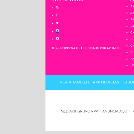
AR
AY
BA
CA
CH
CH
CH
© GRUPORPP S.A.C. - LICENCIADO POR APDAYC
CU
IQ
LI
VISITA TAMBIÉN:
RPP NOTICIAS
STUD
MEDIAKIT GRUPO RPP
ANUNCIA AQUÍ