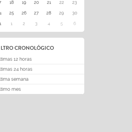
7
18
19
20
21
22
23
4
25
26
27
28
29
30
1
1
2
3
4
5
6
ILTRO CRONOLÓGICO
ltimas 12 horas
ltimas 24 horas
ltima semana
ltimo mes