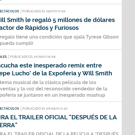
PECTÁCULOS
PUBLICADO EL 08/11/17 11:06
ll Smith le regaló 5 millones de dólares
actor de Rápidos y Furiosos
 regalo tiene una condición que ojalá Tyrese Gibson
 pueda cumplir
ALES
PUBLICADO EL 05/06/17 14:48
scucha este inesperado remix entre
epe Lucho’ de la Expoferia y Will Smith
 tema musical de la clásica película de los
ventas y la voz del reconocido vendedor de la
poferia se juntaron en un inesperado mashup
PECTÁCULOS
PUBLICADO EL 04/06/13 11:20
IRA EL TRAILER OFICIAL "DESPUÉS DE LA
IERRA"
RA EL TRAILER OFICIAL DE LA PELÍCULA "DESPUÉS