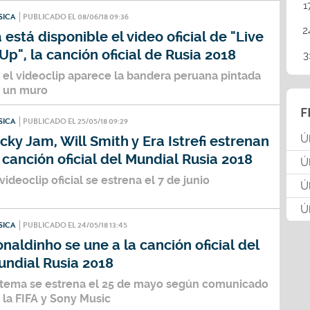
1
SICA
PUBLICADO EL 08/06/18 09:36
2
 está disponible el video oficial de "Live
 Up", la canción oficial de Rusia 2018
3
 el videoclip aparece la bandera peruana pintada
 un muro
F
SICA
PUBLICADO EL 25/05/18 09:29
Ú
cky Jam, Will Smith y Era Istrefi estrenan
 canción oficial del Mundial Rusia 2018
Ú
 videoclip oficial se estrena el 7 de junio
Ú
Ú
SICA
PUBLICADO EL 24/05/18 13:45
naldinho se une a la canción oficial del
undial Rusia 2018
 tema se estrena el 25 de mayo según comunicado
 la FIFA y Sony Music