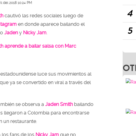
il del 2018 10:24 PM
4
th
cautivó las redes sociales luego de
stagram
en donde aparece bailando el
5
jo
Jaden
y
Nicky Jam
.
th aprende a bailar salsa con Marc
OT
r estadounidense luce sus movimientos al
ue ya se convertido en viral a través del
ambién se observa a
Jaden Smith
bailando
s llegaron a Colombia para encontrarse
n un restaurante.
 los fans de los
Nicky Jam
que no