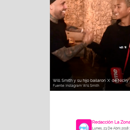
Will Smith y su hijo bailaron 'X' de Nicky
Fuente:
Instagram Will Smith
Redacción La Zon
Lunes, 23 De Abril 2018