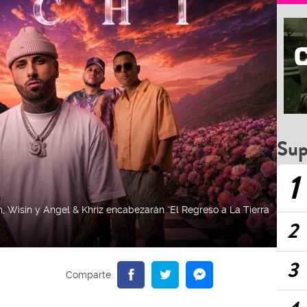
Sup
1
 Wisin y Angel & Khriz encabezarán "El Regreso a La Tierra
2
3