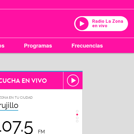
Radio La Zona
en vivo
os
Programas
Frecuencias
CUCHA EN VIVO
ZONA EN TU CIUDAD
LA ZONA EN TU CIUDAD
rujillo
Chiclayo
107.5
102.3
FM
FM