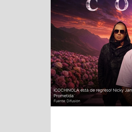
¡COCHINOLA está de regreso! Nicky Jam,
Prometida"
Fuente:
Difusión