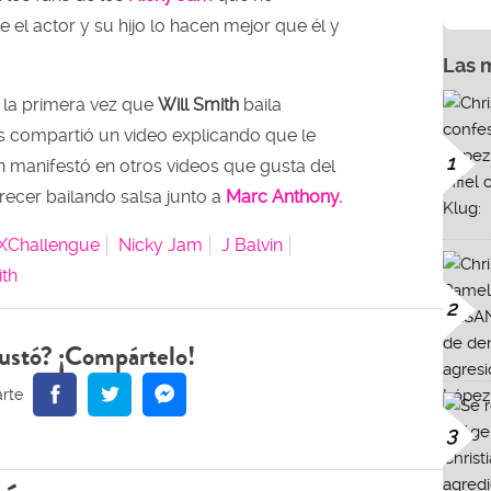
el actor y su hijo lo hacen mejor que él y
Las 
 la primera vez que
Will Smith
baila
s compartió un video explicando que le
1
n manifestó en otros videos que gusta del
recer bailando salsa junto a
Marc Anthony.
XChallengue
Nicky Jam
J Balvin
th
2
ustó? ¡Compártelo!
3