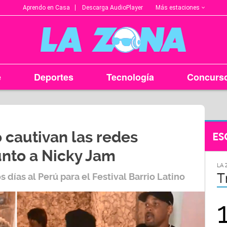
Más estaciones
Aprendo en Casa
Descarga AudioPlayer
e
Deportes
Tecnología
Concurs
o cautivan las redes
ES
unto a Nicky Jam
LA ZONA EN TU CIUDAD
LA 
Arequipa
T
 días al Perú para el Festival Barrio Latino
95.9
FM