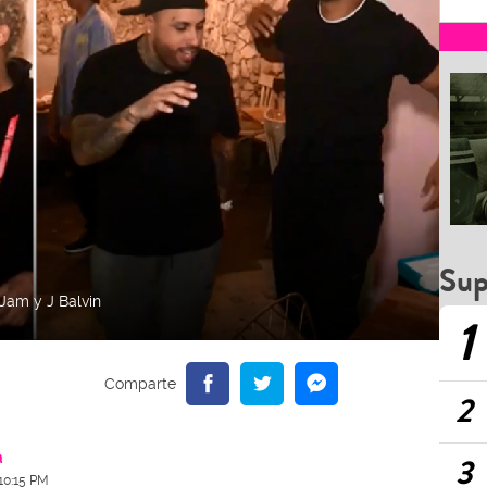
Sup
 Jam y J Balvin
1
2
a
3
 10:15 PM