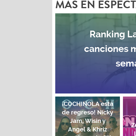
MAS EN ESPEC
Ranking La
canciones 
sema
¡COCHINOLA está
de regreso! Nicky
Jam, Wisin y
Z
Angel & Khriz