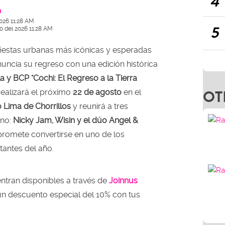
4
a
2026 11:28 AM
5
io del 2026 11:28 AM
fiestas urbanas más icónicas y esperadas
nuncia su regreso con una edición histórica
 y BCP "Cochi: El Regreso a la Tierra
OT
 realizará el próximo
22 de agosto
en el
o Lima de Chorrillos
y reunirá a tres
ano:
Nicky Jam, Wisin y el dúo Angel &
romete convertirse en uno de los
antes del año.
ntran disponibles a través de
Joinnus
n descuento especial del 10% con tus