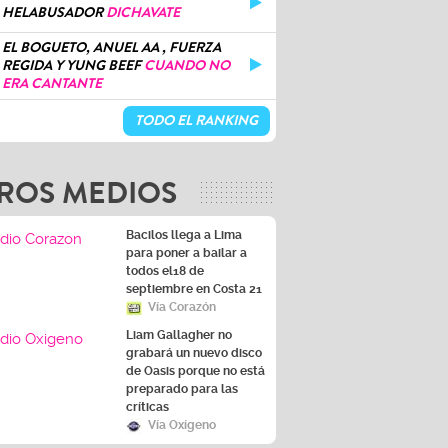
HELABUSADOR
DICHAVATE
EL BOGUETO, ANUEL AA , FUERZA
REGIDA Y YUNG BEEF
CUANDO NO
ERA CANTANTE
TODO EL RANKING
ROS MEDIOS
Bacilos llega a Lima
para poner a bailar a
todos el18 de
septiembre en Costa 21
Vía Corazón
Liam Gallagher no
grabará un nuevo disco
de Oasis porque no está
preparado para las
críticas
Vía Oxígeno