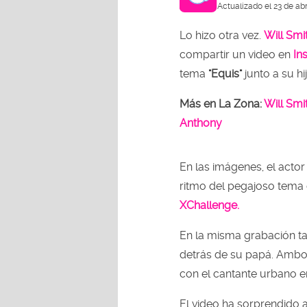
Actualizado el 23 de abr
Lo hizo otra vez.
Will Smi
compartir un video en
In
tema
"Equis"
junto a su hi
Más en La Zona:
Will Smi
Anthony
En las imágenes, el acto
ritmo del pegajoso tema q
XChallenge.
En la misma grabación t
detrás de su papá. Ambo
con el cantante urbano e
El video ha sorprendido a