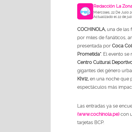
Redacción La Zon
Miércoles, 22 De Julio 
Actualizado el 22 de jul
COCHINOLA,
una de las 
por miles de fanáticos, a
presentada por
Coca Cola
Prometida"
. El evento se
Centro Cultural Deportiv
gigantes del género urb
Khriz,
en una noche que p
espectáculos más impact
Las entradas ya se encue
(www.cochinola.pe)
con u
tarjetas BCP.