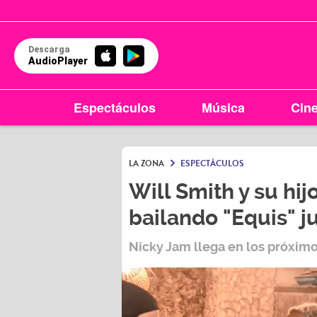
Descarga
AudioPlayer
Espectáculos
Música
Cin
LA ZONA
ESPECTÁCULOS
Will Smith y su hij
bailando "Equis" j
Nicky Jam llega en los próximos