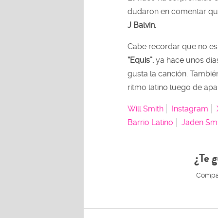
dudaron en comentar que 
J Balvin.
Cabe recordar que no es
“Equis”,
ya hace unos día
gusta la canción. Tambié
ritmo latino luego de apa
Will Smith
Instagram
Barrio Latino
Jaden Smi
¿Te g