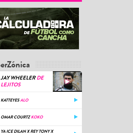
erZónica
JAY WHEELER
DE
LEJITOS
KATTEYES
ALO
OMAR COURTZ
KOKO
YA ICE DILAN X REY TONY X