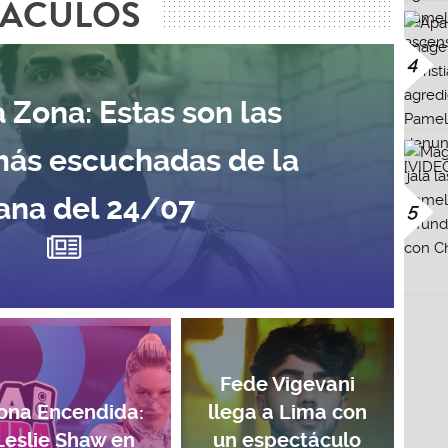
TÁCULOS
4
 Zona: Estas son las
más escuchadas de la
na del 24/07
5
Fede Vigevani
ona Encendida:
llega a Lima con
Leslie Shaw en
un espectáculo