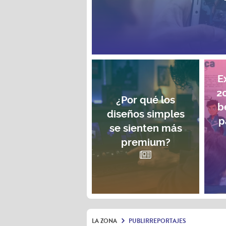
E
2
¿Por qué los
b
diseños simples
p
se sienten más
premium?
LA ZONA
PUBLIRREPORTAJES