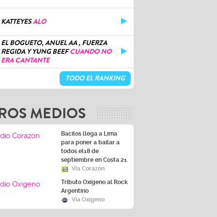
KATTEYES
ALO
EL BOGUETO, ANUEL AA , FUERZA
REGIDA Y YUNG BEEF
CUANDO NO
ERA CANTANTE
TODO EL RANKING
ROS MEDIOS
Bacilos llega a Lima
para poner a bailar a
todos el18 de
septiembre en Costa 21
Vía Corazón
Tributo Oxígeno al Rock
Argentino
Vía Oxígeno