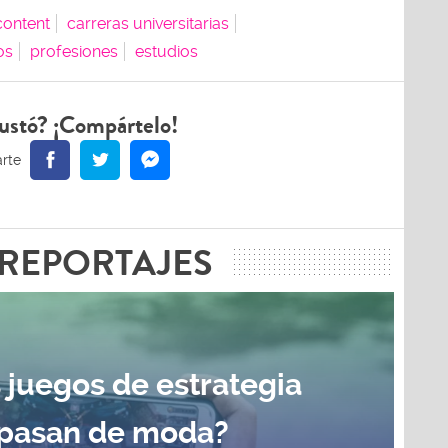
ontent
carreras universitarias
os
profesiones
estudios
ustó? ¡Compártelo!
RREPORTAJES
 juegos de estrategia
pasan de moda?