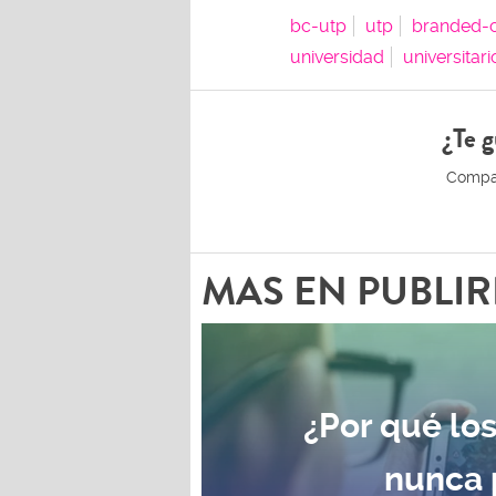
bc-utp
utp
branded-c
universidad
universitari
¿Te g
MAS EN PUBLI
¿Por qué los
nunca 