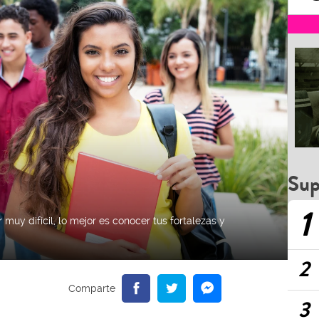
Sup
1
 muy difícil, lo mejor es conocer tus fortalezas y
2
3