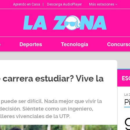
Más estaciones
Aprendo en Casa
Descarga AudioPlayer
e
Deportes
Tecnología
Concurs
carrera estudiar? Vive la
ES
DAD
LA ZONA EN TU CIUDAD
LA 
Chiclayo
P
 puede ser difícil. Nada mejor que vivir la
decisión. Siéntete como un ingeniero,
5
102.3
lleres vivenciales de la UTP.
FM
FM