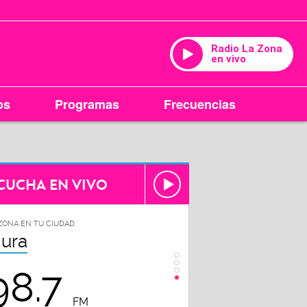
Radio La Zona
en vivo
os
Programas
Frecuencias
CUCHA EN VIVO
ZONA EN TU CIUDAD
iura
98.7
FM