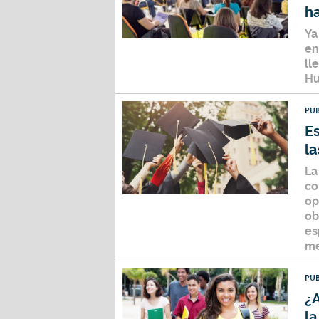
ha
Ya
en
ll
Hu
PUB
Es
la
La
co
op
ob
es
me
PUB
¿A
l