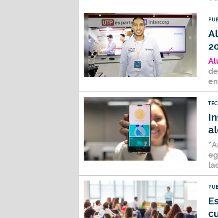
PUB
A
2
Al
de
en
TE
In
al
“A
eg
la
PUB
Es
c