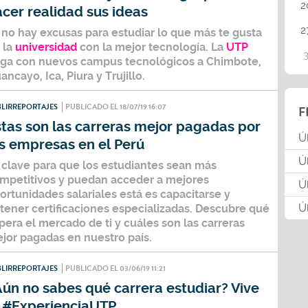
2
cer realidad sus ideas
2
 no hay excusas para estudiar lo que más te gusta
 la
universidad
con la mejor tecnología. La
UTP
ega con nuevos campus tecnológicos a Chimbote,
ancayo, Ica, Piura y Trujillo.
LIRREPORTAJES
PUBLICADO EL 18/07/19 16:07
F
tas son las carreras mejor pagadas por
Ú
s empresas en el Perú
Ú
 clave para que los estudiantes sean más
mpetitivos y puedan acceder a
mejores
Ú
ortunidades salariales
está es capacitarse y
Ú
tener certificaciones especializadas. Descubre qué
pera el mercado de ti y cuáles son las carreras
jor pagadas en nuestro país.
LIRREPORTAJES
PUBLICADO EL 03/06/19 11:21
ún no sabes qué carrera estudiar? Vive
a #ExperienciaUTP