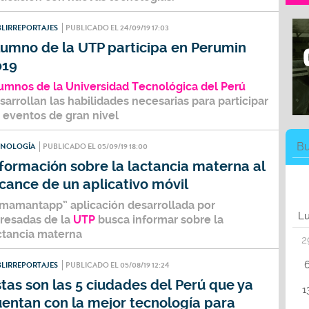
LIRREPORTAJES
PUBLICADO EL 24/09/19 17:03
lumno de la UTP participa en Perumin
019
umnos de la
Universidad Tecnológica del Perú
sarrollan las habilidades necesarias para participar
 eventos de
gran nivel
CNOLOGÍA
PUBLICADO EL 05/09/19 18:00
formación sobre la lactancia materna al
cance de un aplicativo móvil
mamantapp”
aplicación desarrollada por
L
resadas de la
UTP
busca informar sobre la
ctancia materna
2
LIRREPORTAJES
PUBLICADO EL 05/08/19 12:24
tas son las 5 ciudades del Perú que ya
1
uentan con la mejor tecnología para