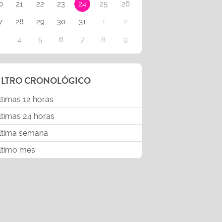
0
21
22
23
24
25
26
7
28
29
30
31
1
2
3
4
5
6
7
8
9
ILTRO CRONOLÓGICO
ltimas 12 horas
ltimas 24 horas
ltima semana
ltimo mes