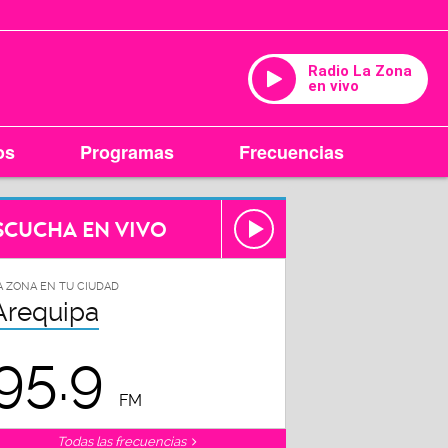
Radio La Zona
en vivo
os
Programas
Frecuencias
SCUCHA EN VIVO
A ZONA EN TU CIUDAD
Arequipa
95.9
FM
Todas las frecuencias