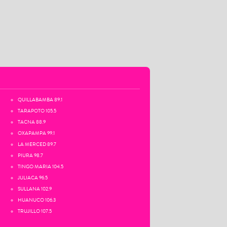
QUILLABAMBA 89.1
TARAPOTO 105.5
TACNA 88.9
OXAPAMPA 99.1
LA MERCED 89.7
PIURA 98.7
TINGO MARIA 104.5
JULIACA 96.5
SULLANA 102.9
HUANUCO 106.3
TRUJILLO 107.5