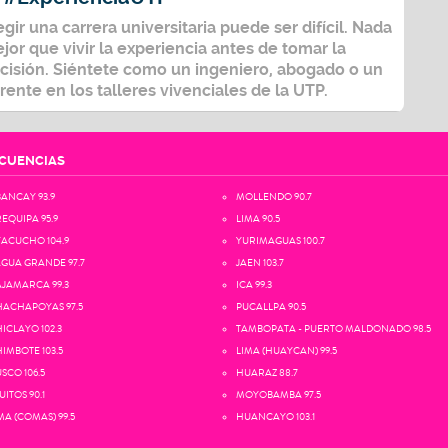
egir una carrera universitaria puede ser difícil. Nada
jor que vivir la experiencia antes de tomar la
cisión. Siéntete como un ingeniero, abogado o un
rente en los talleres vivenciales de la UTP.
CUENCIAS
ANCAY 93.9
MOLLENDO 90.7
EQUIPA 95.9
LIMA 90.5
ACUCHO 104.9
YURIMAGUAS 100.7
GUA GRANDE 97.7
JAEN 103.7
JAMARCA 99.3
ICA 99.3
ACHAPOYAS 97.5
PUCALLPA 90.5
ICLAYO 102.3
TAMBOPATA - PUERTO MALDONADO 98.5
IMBOTE 103.5
LIMA (HUAYCAN) 99.5
SCO 106.5
HUARAZ 88.7
UITOS 90.1
MOYOBAMBA 97.5
MA (COMAS) 99.5
HUANCAYO 103.1