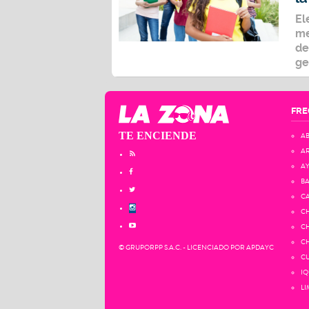
El
me
de
ge
FRE
TE ENCIENDE
AB
AR
AY
BA
CA
CH
CH
CH
© GRUPORPP S.A.C. - LICENCIADO POR APDAYC
CU
IQ
LI