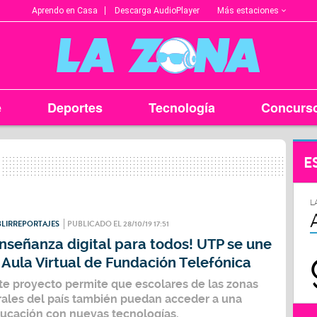
Más estaciones
Aprendo en Casa
Descarga AudioPlayer
e
Deportes
Tecnología
Concurs
E
L
LIRREPORTAJES
PUBLICADO EL 28/10/19 17:51
nseñanza digital para todos! UTP se une
 Aula Virtual de Fundación Telefónica
te proyecto permite que escolares de las zonas
rales del país también puedan acceder a una
ucación con nuevas tecnologías.