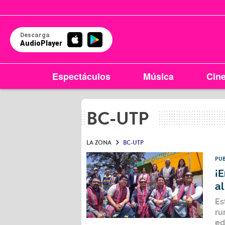
Descarga
AudioPlayer
Espectáculos
Música
Cin
BC-UTP
LA ZONA
BC-UTP
PUB
¡E
al
Es
ru
ed